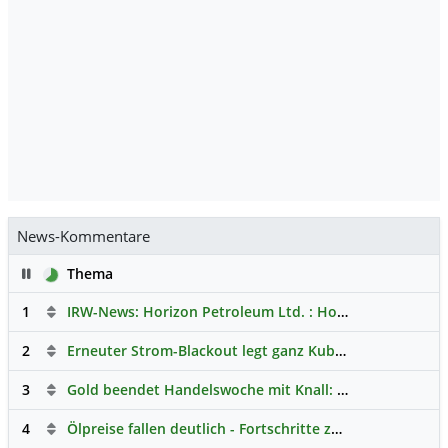
News-Kommentare
Pause
Thema
1
IRW-News: Horizon Petroleum Ltd. : Horizon Petroleum beginnt mit der Testförderung im Projekt Lachowice in Polen und schließt die Platzierung einer überzeichneten Wandelanleihe ab
2
Erneuter Strom-Blackout legt ganz Kuba lahm
Hauptdisk
3
Gold beendet Handelswoche mit Knall: Barrick Mining – Ist diese Aktie wieder ein Kauf?
4
Ölpreise fallen deutlich - Fortschritte zwischen USA und Iran belasten