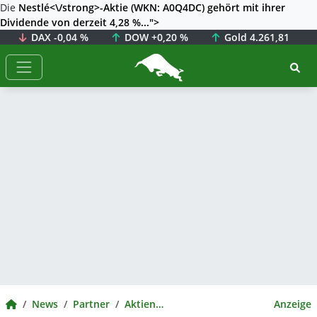
Die
Nestlé<\/strong>-Aktie (WKN: A0Q4DC) gehört mit ihrer
Dividende von derzeit 4,28 %...">
DAX
-0,04 %
DOW
+0,20 %
Gold
4.261,81
BörsenNEWS.de
BörsenNEWS.de
News
Partner
Aktienwelt360
Anzeige