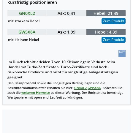
Kurzfristig positionieren
GN0XL2
Ask:
0,41
Hebel:
21,49
mit
starkem Hebel
Zum Produkt
GW5X8A
Ask:
1,99
Hebel:
4,39
mit
kleinem Hebel
Zum Produkt
Im Durchschnitt erleiden 7 von 10 Kleinanlegern Verluste beim
Handel mit Turbo-Zertifikaten. Turbo-Zertifikate sind hoch
risikoreiche Produkte und nicht für langfristige Anlagestrategien
geeignet.
Den Basisprospekt sowie die Endgültigen Bedingungen und die
Basisinformationsblätter erhalten Sie hier:
GN0XL2
GW5X8A
. Beachten Sie
auch die
weiteren Hinweise
zu dieser Werbung. Der Emittent ist berechtigt,
Wertpapiere mit open end-Laufzeit zu kündigen.