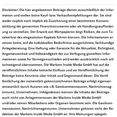
Dis­clai­mer:
Die hier an­ge­bo­te­nen Bei­trä­ge die­nen aus­schließ­lich der In­for­
ma­t­ion und stel­len kei­ne Kauf- bzw. Ver­kaufs­em­pfeh­lung­en dar. Sie sind
we­der ex­pli­zit noch im­pli­zit als Zu­sich­er­ung ei­ner be­stim­mt­en Kurs­ent­
wick­lung der ge­nan­nt­en Fi­nanz­in­stru­men­te oder als Handl­ungs­auf­for­der­
ung zu ver­steh­en. Der Er­werb von Wert­pa­pier­en birgt Ri­si­ken, die zum To­
tal­ver­lust des ein­ge­setz­ten Ka­pi­tals füh­ren kön­nen. Die In­for­ma­tion­en er­
setz­en kei­ne, auf die in­di­vi­du­el­len Be­dür­fnis­se aus­ge­rich­te­te, fach­kun­di­ge
An­la­ge­be­ra­tung. Ei­ne Haf­tung oder Ga­ran­tie für die Ak­tu­ali­tät, Rich­tig­keit,
An­ge­mes­sen­heit und Vol­lständ­ig­keit der zur Ver­fü­gung ge­stel­lt­en In­for­
ma­tion­en so­wie für Ver­mö­gens­schä­den wird we­der aus­drück­lich noch stil­
lschwei­gend über­nom­men. Die Mar­kets In­side Me­dia GmbH hat auf die
ver­öf­fent­lich­ten In­hal­te kei­ner­lei Ein­fluss und vor Ver­öf­fent­lich­ung der
Bei­trä­ge kei­ne Ken­nt­nis über In­halt und Ge­gen­stand die­ser. Die Ver­öf­
fent­lich­ung der na­ment­lich ge­kenn­zeich­net­en Bei­trä­ge er­folgt ei­gen­ver­
ant­wort­lich durch Au­tor­en wie z.B. Gast­kom­men­ta­tor­en, Nach­richt­en­ag­
en­tur­en, Un­ter­neh­men. In­fol­ge­des­sen kön­nen die In­hal­te der Bei­trä­ge
auch nicht von An­la­ge­in­te­res­sen der Mar­kets In­side Me­dia GmbH
und/oder sei­nen Mit­ar­bei­tern oder Or­ga­nen be­stim­mt sein. Die Gast­kom­
men­ta­tor­en, Nach­rich­ten­ag­en­tur­en, Un­ter­neh­men ge­hör­en nicht der Re­
dak­tion der Mar­kets In­side Me­dia GmbH an. Ihre Mei­nung­en spie­geln