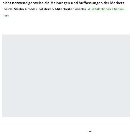
nicht not­wen­di­ger­wei­se die Mei­nung­en und Auf­fas­sung­en der Mar­kets
In­side Me­dia GmbH und de­ren Mit­ar­bei­ter wie­der.
Aus­führ­lich­er Dis­clai­
mer