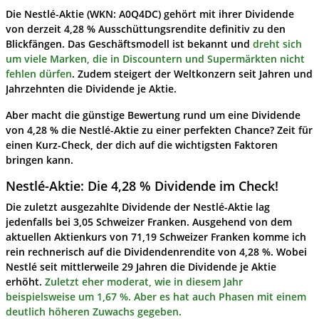
Die
Nestlé
-Aktie (WKN: A0Q4DC) gehört mit ihrer Dividende
von derzeit 4,28 % Ausschüttungsrendite definitiv zu den
Blickfängen. Das Geschäftsmodell ist bekannt und
dreht sich
um viele Marken, die in Discountern und Supermärkten nicht
fehlen dürfen
. Zudem steigert der Weltkonzern seit Jahren und
Jahrzehnten die Dividende je Aktie.
Aber macht die günstige Bewertung rund um eine Dividende
von 4,28 % die Nestlé-Aktie zu einer perfekten Chance? Zeit für
einen Kurz-Check, der dich auf die wichtigsten Faktoren
bringen kann.
Nestlé-Aktie: Die 4,28 % Dividende im Check!
Die zuletzt ausgezahlte Dividende der Nestlé-Aktie lag
jedenfalls bei 3,05 Schweizer Franken. Ausgehend von dem
aktuellen Aktienkurs von 71,19 Schweizer Franken komme ich
rein rechnerisch auf die Dividendenrendite von 4,28 %. Wobei
Nestlé seit mittlerweile 29 Jahren die Dividende je Aktie
erhöht.
Zuletzt eher moderat, wie in diesem Jahr
beispielsweise um 1,67 %. Aber es hat auch Phasen mit einem
deutlich höheren Zuwachs gegeben.