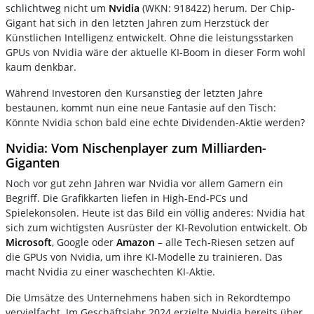
schlichtweg nicht um
Nvidia
(WKN: 918422) herum. Der Chip-
Gigant hat sich in den letzten Jahren zum Herzstück der
Künstlichen Intelligenz entwickelt. Ohne die leistungsstarken
GPUs von Nvidia wäre der aktuelle KI-Boom in dieser Form wohl
kaum denkbar.
Während Investoren den Kursanstieg der letzten Jahre
bestaunen, kommt nun eine neue Fantasie auf den Tisch:
Könnte Nvidia schon bald eine echte Dividenden-Aktie werden?
Nvidia: Vom Nischenplayer zum Milliarden-
Giganten
Noch vor gut zehn Jahren war Nvidia vor allem Gamern ein
Begriff. Die Grafikkarten liefen in High-End-PCs und
Spielekonsolen. Heute ist das Bild ein völlig anderes: Nvidia hat
sich zum wichtigsten Ausrüster der KI-Revolution entwickelt. Ob
Microsoft
, Google oder
Amazon
– alle Tech-Riesen setzen auf
die GPUs von Nvidia, um ihre KI-Modelle zu trainieren. Das
macht Nvidia zu einer waschechten KI-Aktie.
Die Umsätze des Unternehmens haben sich in Rekordtempo
vervielfacht. Im Geschäftsjahr 2024 erzielte Nvidia bereits über