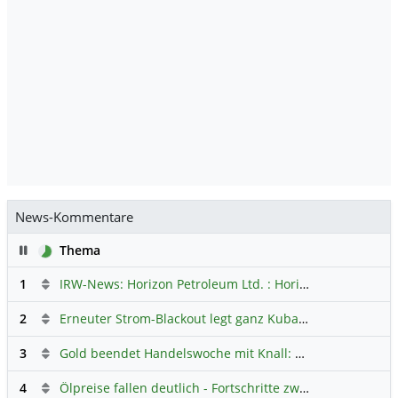
News-Kommentare
Pause
Thema
1
IRW-News: Horizon Petroleum Ltd. : Horizon Petroleum beginnt mit der Testförderung im Projekt Lachowice in Polen und schließt die Platzierung einer überzeichneten Wandelanleihe ab
2
Erneuter Strom-Blackout legt ganz Kuba lahm
Hauptdiskus
3
Gold beendet Handelswoche mit Knall: Barrick Mining – Ist diese Aktie wieder ein Kauf?
4
Ölpreise fallen deutlich - Fortschritte zwischen USA und Iran belasten