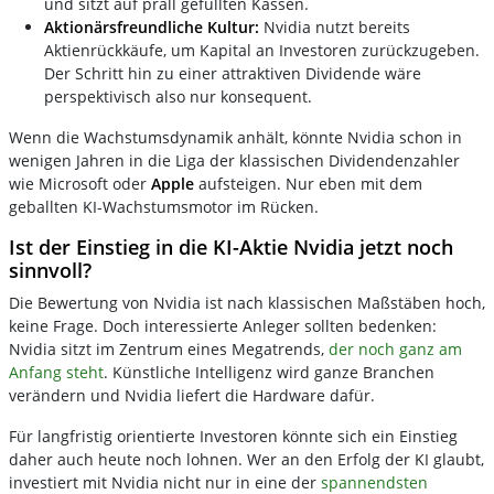
und sitzt auf prall gefüllten Kassen.
Aktionärsfreundliche Kultur:
Nvidia nutzt bereits
Aktienrückkäufe, um Kapital an Investoren zurückzugeben.
Der Schritt hin zu einer attraktiven Dividende wäre
perspektivisch also nur konsequent.
Wenn die Wachstumsdynamik anhält, könnte Nvidia schon in
wenigen Jahren in die Liga der klassischen Dividendenzahler
wie Microsoft oder
Apple
aufsteigen. Nur eben mit dem
geballten KI-Wachstumsmotor im Rücken.
Ist der Einstieg in die KI-Aktie Nvidia jetzt noch
sinnvoll?
Die Bewertung von Nvidia ist nach klassischen Maßstäben hoch,
keine Frage. Doch interessierte Anleger sollten bedenken:
Nvidia sitzt im Zentrum eines Megatrends,
der noch ganz am
Anfang steht
. Künstliche Intelligenz wird ganze Branchen
verändern und Nvidia liefert die Hardware dafür.
Für langfristig orientierte Investoren könnte sich ein Einstieg
daher auch heute noch lohnen. Wer an den Erfolg der KI glaubt,
investiert mit Nvidia nicht nur in eine der
spannendsten