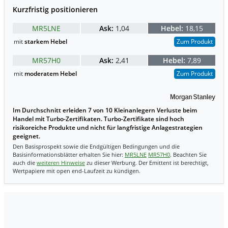
Kurzfristig positionieren
MR5LNE
Ask:
1,04
Hebel:
18,15
mit
starkem Hebel
Zum Produkt
MR57H0
Ask:
2,41
Hebel:
7,89
mit
moderatem Hebel
Zum Produkt
Im Durchschnitt erleiden 7 von 10 Kleinanlegern Verluste beim
Handel mit Turbo-Zertifikaten. Turbo-Zertifikate sind hoch
risikoreiche Produkte und nicht für langfristige Anlagestrategien
geeignet.
Den Basisprospekt sowie die Endgültigen Bedingungen und die
Basisinformationsblätter erhalten Sie hier:
MR5LNE
MR57H0
. Beachten Sie
auch die
weiteren Hinweise
zu dieser Werbung. Der Emittent ist berechtigt,
Wertpapiere mit open end-Laufzeit zu kündigen.