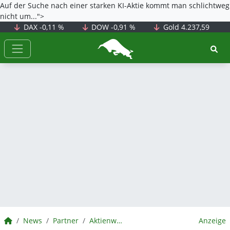
Auf der Suche nach einer starken KI-Aktie kommt man schlichtweg
nicht um...">
DAX
-0,11 %
DOW
-0,91 %
Gold
4.237,59
BörsenNEWS.de
BörsenNEWS.de
News
Partner
Aktienwelt360
Anzeige