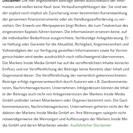
Dis­clai­mer:
Die hier an­ge­bo­te­nen Bei­trä­ge die­nen aus­schließ­lich der In­for­
ma­t­ion und stel­len kei­ne Kauf- bzw. Ver­kaufs­em­pfeh­lung­en dar. Sie sind we­
der ex­pli­zit noch im­pli­zit als Zu­sich­er­ung ei­ner be­stim­mt­en Kurs­ent­wick­lung
der ge­nan­nt­en Fi­nanz­in­stru­men­te oder als Handl­ungs­auf­for­der­ung zu ver­
steh­en. Der Er­werb von Wert­pa­pier­en birgt Ri­si­ken, die zum To­tal­ver­lust des
ein­ge­setz­ten Ka­pi­tals füh­ren kön­nen. Die In­for­ma­tion­en er­setz­en kei­ne, auf
die in­di­vi­du­el­len Be­dür­fnis­se aus­ge­rich­te­te, fach­kun­di­ge An­la­ge­be­ra­tung. Ei­
ne Haf­tung oder Ga­ran­tie für die Ak­tu­ali­tät, Rich­tig­keit, An­ge­mes­sen­heit und
Vol­lständ­ig­keit der zur Ver­fü­gung ge­stel­lt­en In­for­ma­tion­en so­wie für Ver­mö­
gens­schä­den wird we­der aus­drück­lich noch stil­lschwei­gend über­nom­men.
Die Mar­kets In­side Me­dia GmbH hat auf die ver­öf­fent­lich­ten In­hal­te kei­ner­lei
Ein­fluss und vor Ver­öf­fent­lich­ung der Bei­trä­ge kei­ne Ken­nt­nis über In­halt und
Ge­gen­stand die­ser. Die Ver­öf­fent­lich­ung der na­ment­lich ge­kenn­zeich­net­en
Bei­trä­ge er­folgt ei­gen­ver­ant­wort­lich durch Au­tor­en wie z.B. Gast­kom­men­ta­
tor­en, Nach­richt­en­ag­en­tur­en, Un­ter­neh­men. In­fol­ge­des­sen kön­nen die In­hal­
te der Bei­trä­ge auch nicht von An­la­ge­in­te­res­sen der Mar­kets In­side Me­dia
GmbH und/oder sei­nen Mit­ar­bei­tern oder Or­ga­nen be­stim­mt sein. Die Gast­
kom­men­ta­tor­en, Nach­rich­ten­ag­en­tur­en, Un­ter­neh­men ge­hör­en nicht der Re­
dak­tion der Mar­kets In­side Me­dia GmbH an. Ihre Mei­nung­en spie­geln nicht
not­wen­di­ger­wei­se die Mei­nung­en und Auf­fas­sung­en der Mar­kets In­side Me­
dia GmbH und de­ren Mit­ar­bei­ter wie­der.
Aus­führ­lich­er Dis­clai­mer