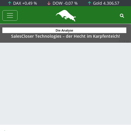
DAX
+0,49 %
DOW
-0,07 %
Gold
4.306,57
BörsenNEWS.de
Die Analyse
SalesCloser Technologies – der Hecht im Karpfenteich!
Anzeige