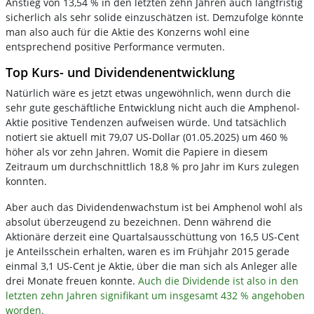
Anstieg von 13,54 % in den letzten zehn Jahren auch langfristig
sicherlich als sehr solide einzuschätzen ist. Demzufolge könnte
man also auch für die Aktie des Konzerns wohl eine
entsprechend positive Performance vermuten.
Top Kurs- und Dividendenentwicklung
Natürlich wäre es jetzt etwas ungewöhnlich, wenn durch die
sehr gute geschäftliche Entwicklung nicht auch die Amphenol-
Aktie positive Tendenzen aufweisen würde. Und tatsächlich
notiert sie aktuell mit 79,07 US-Dollar (01.05.2025) um 460 %
höher als vor zehn Jahren. Womit die Papiere in diesem
Zeitraum um durchschnittlich 18,8 % pro Jahr im Kurs zulegen
konnten.
Aber auch das Dividendenwachstum ist bei Amphenol wohl als
absolut überzeugend zu bezeichnen. Denn während die
Aktionäre derzeit eine Quartalsausschüttung von 16,5 US-Cent
je Anteilsschein erhalten, waren es im Frühjahr 2015 gerade
einmal 3,1 US-Cent je Aktie, über die man sich als Anleger alle
drei Monate freuen konnte.
Auch die Dividende ist also in den
letzten zehn Jahren signifikant um insgesamt 432 % angehoben
worden.