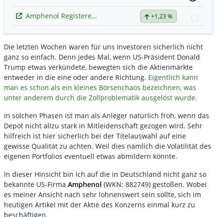
Amphenol Registered (A)
+1,23 %
Watc
Die letzten Wochen waren für uns Investoren sicherlich nicht
ganz so einfach. Denn jedes Mal, wenn US-Präsident Donald
Trump etwas verkündete, bewegten sich die Aktienmärkte
entweder in die eine oder andere Richtung.
Eigentlich kann
man es schon als ein kleines Börsenchaos bezeichnen, was
unter anderem durch die Zollproblematik ausgelöst wurde.
In solchen Phasen ist man als Anleger natürlich froh, wenn das
Depot nicht allzu stark in Mitleidenschaft gezogen wird. Sehr
hilfreich ist hier sicherlich bei der Titelauswahl auf eine
gewisse Qualität zu achten. Weil dies nämlich die Volatilität des
eigenen Portfolios eventuell etwas abmildern könnte.
In dieser Hinsicht bin ich auf die in Deutschland nicht ganz so
bekannte US-Firma
Amphenol
(WKN: 882749) gestoßen. Wobei
es meiner Ansicht nach sehr lohnenswert sein sollte, sich im
heutigen Artikel mit der Aktie des Konzerns einmal kurz zu
beschäftigen.