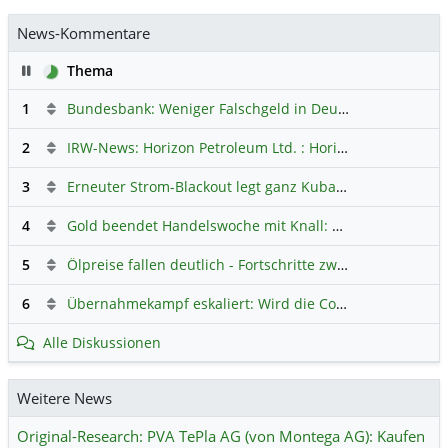
News-Kommentare
Pause
Thema
1
Bundesbank: Weniger Falschgeld in Deutschland
Hauptdi
2
IRW-News: Horizon Petroleum Ltd. : Horizon Petroleum beginnt mit der Testförderung im Projekt Lachowice in Polen und schließt die Platzierung einer überzeichneten Wandelanleihe ab
3
Erneuter Strom-Blackout legt ganz Kuba lahm
Hauptdiskus
4
Gold beendet Handelswoche mit Knall: Barrick Mining – Ist diese Aktie wieder ein Kauf?
5
Ölpreise fallen deutlich - Fortschritte zwischen USA und Iran belasten
6
Übernahmekampf eskaliert: Wird die Commerzbank italienisch?
Alle Diskussionen
Weitere News
Original-Research: PVA TePla AG (von Montega AG): Kaufen