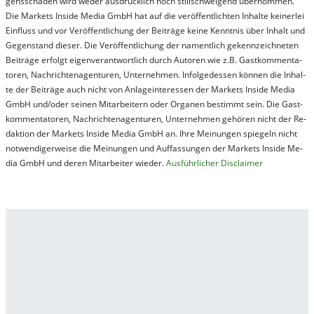
gens­schä­den wird we­der aus­drück­lich noch stil­lschwei­gend über­nom­men.
Die Mar­kets In­side Me­dia GmbH hat auf die ver­öf­fent­lich­ten In­hal­te kei­ner­lei
Ein­fluss und vor Ver­öf­fent­lich­ung der Bei­trä­ge kei­ne Ken­nt­nis über In­halt und
Ge­gen­stand die­ser. Die Ver­öf­fent­lich­ung der na­ment­lich ge­kenn­zeich­net­en
Bei­trä­ge er­folgt ei­gen­ver­ant­wort­lich durch Au­tor­en wie z.B. Gast­kom­men­ta­
tor­en, Nach­richt­en­ag­en­tur­en, Un­ter­neh­men. In­fol­ge­des­sen kön­nen die In­hal­
te der Bei­trä­ge auch nicht von An­la­ge­in­te­res­sen der Mar­kets In­side Me­dia
GmbH und/oder sei­nen Mit­ar­bei­tern oder Or­ga­nen be­stim­mt sein. Die Gast­
kom­men­ta­tor­en, Nach­rich­ten­ag­en­tur­en, Un­ter­neh­men ge­hör­en nicht der Re­
dak­tion der Mar­kets In­side Me­dia GmbH an. Ihre Mei­nung­en spie­geln nicht
not­wen­di­ger­wei­se die Mei­nung­en und Auf­fas­sung­en der Mar­kets In­side Me­
dia GmbH und de­ren Mit­ar­bei­ter wie­der.
Aus­führ­lich­er Dis­clai­mer