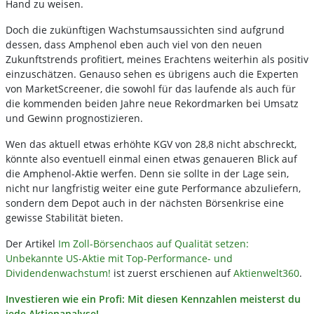
Hand zu weisen.
Doch die zukünftigen Wachstumsaussichten sind aufgrund
dessen, dass Amphenol eben auch viel von den neuen
Zukunftstrends profitiert, meines Erachtens weiterhin als positiv
einzuschätzen. Genauso sehen es übrigens auch die Experten
von MarketScreener, die sowohl für das laufende als auch für
die kommenden beiden Jahre neue Rekordmarken bei Umsatz
und Gewinn prognostizieren.
Wen das aktuell etwas erhöhte KGV von 28,8 nicht abschreckt,
könnte also eventuell einmal einen etwas genaueren Blick auf
die Amphenol-Aktie werfen. Denn sie sollte in der Lage sein,
nicht nur langfristig weiter eine gute Performance abzuliefern,
sondern dem Depot auch in der nächsten Börsenkrise eine
gewisse Stabilität bieten.
Der Artikel
Im Zoll-Börsenchaos auf Qualität setzen:
Unbekannte US-Aktie mit Top-Performance- und
Dividendenwachstum!
ist zuerst erschienen auf
Aktienwelt360
.
Investieren wie ein Profi: Mit diesen Kennzahlen meisterst du
jede Aktienanalyse!