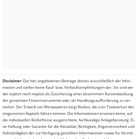
Dis­clai­mer:
Die hier an­ge­bo­te­nen Bei­trä­ge die­nen aus­schließ­lich der In­for­
ma­t­ion und stel­len kei­ne Kauf- bzw. Ver­kaufs­em­pfeh­lung­en dar. Sie sind we­
der ex­pli­zit noch im­pli­zit als Zu­sich­er­ung ei­ner be­stim­mt­en Kurs­ent­wick­lung
der ge­nan­nt­en Fi­nanz­in­stru­men­te oder als Handl­ungs­auf­for­der­ung zu ver­
steh­en. Der Er­werb von Wert­pa­pier­en birgt Ri­si­ken, die zum To­tal­ver­lust des
ein­ge­setz­ten Ka­pi­tals füh­ren kön­nen. Die In­for­ma­tion­en er­setz­en kei­ne, auf
die in­di­vi­du­el­len Be­dür­fnis­se aus­ge­rich­te­te, fach­kun­di­ge An­la­ge­be­ra­tung. Ei­
ne Haf­tung oder Ga­ran­tie für die Ak­tu­ali­tät, Rich­tig­keit, An­ge­mes­sen­heit und
Vol­lständ­ig­keit der zur Ver­fü­gung ge­stel­lt­en In­for­ma­tion­en so­wie für Ver­mö­