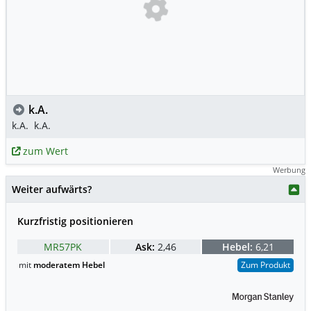
k.A.
k.A.
k.A.
zum Wert
Werbung
Weiter aufwärts?
Kurzfristig positionieren
MR57PK
Ask:
2,46
Hebel:
6,21
mit
moderatem Hebel
Zum Produkt