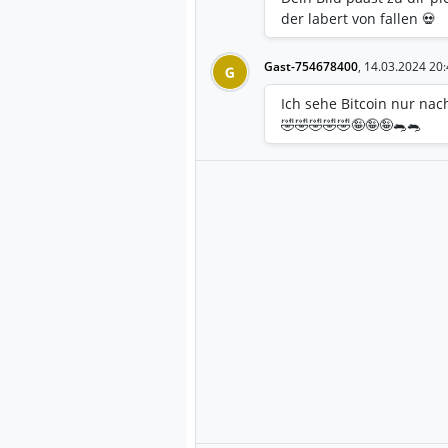
der labert von fallen 💀
Gast-754678400
,
14.03.2024 20:
G
Ich sehe Bitcoin nur nac
🤣🤣🤣🤣🤣🤪🤪🤪🐀🐀