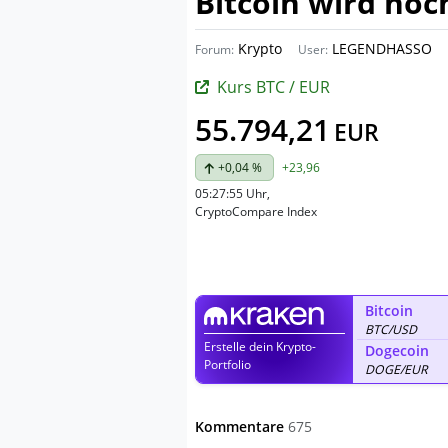
Bitcoin wird noc
Krypto
LEGENDHASSO
Forum:
User:
Kurs BTC / EUR
55.794,21
EUR
+0,04 %
+23,96
05:27:55 Uhr
,
CryptoCompare Index
Bitcoin
BTC/USD
Erstelle dein Krypto-
Dogecoin
Portfolio
DOGE/EUR
Kommentare
675