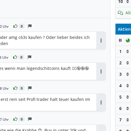
10
Al
0 Uhr
0
Aktien
oder amg c63s kaufen ? Oder lieber beides ich
Pau
iden
Antworten
1
8 Uhr
0
2
t es wenn man legendschitcoins kauft 🤷‍♂️🤪🤪🤪
3
Antworten
4
8 Uhr
0
5
erst rein seit Profi trader halt teuer kaufen im
Antworten
6
7 Uhr
7
0
eite wie die Krabbe 🙃. Buy in unter 20k und