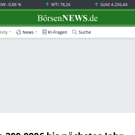
OW
-0,88 %
WTI
78,26
Gold
4.256,44
BörsenNEWS.de
ity
News
KI-Fragen
Suche