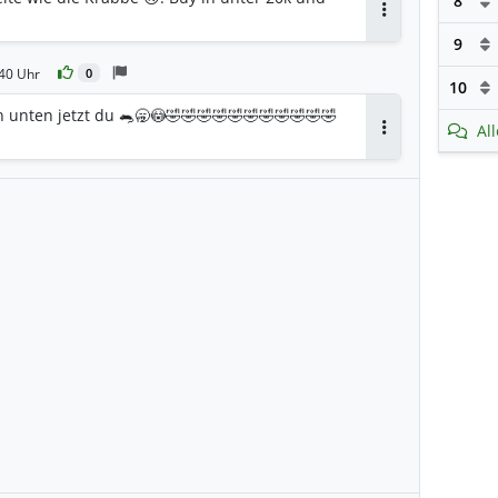
8
Antworten
9
40 Uhr
0
10
h unten jetzt du 🐀🥱😳🤣🤣🤣🤣🤣🤣🤣🤣🤣🤣🤣
Al
Antworten