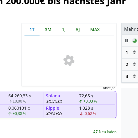
h 200.000€ bis nächstes Jahr
Mehr 
1T
3M
1J
5J
MAX
Pau
1
2
3
Anzeige
64.269,33
Solana
72,65
$
$
±0,00 %
+0,03 %
SOL/USD
0,060101
Ripple
1,028
€
$
+0,38 %
-0,62 %
XRP/USD
Neu laden