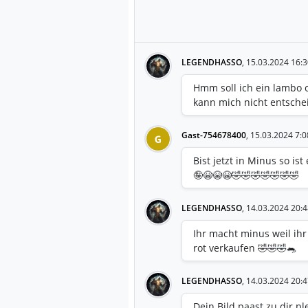
LEGENDHASSO
,
15.03.2024 16:3
Hmm soll ich ein lambo 
kann mich nicht entsche
Gast-754678400
,
15.03.2024 7:0
G
Bist jetzt in Minus so is
🤪😭😭😭🤣🤣🤣🤣🤣🤣🤣
LEGENDHASSO
,
14.03.2024 20:4
Ihr macht minus weil ihr 
rot verkaufen 🤣🤣🤣🐀
LEGENDHASSO
,
14.03.2024 20:4
Dein Bild paast zu dir pl