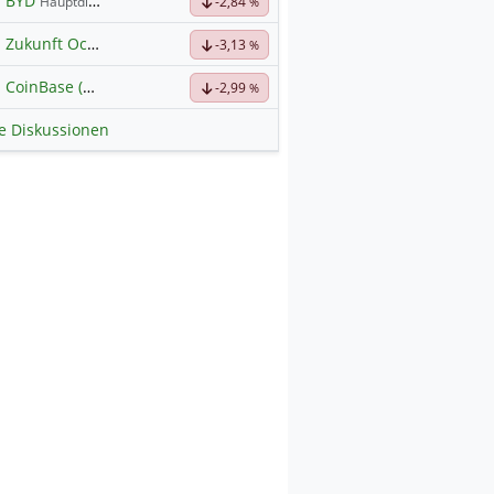
BYD
Hauptdiskussion
-2,84
%
Zukunft Ocugen
-3,13
%
CoinBase (Future ExChange)
-2,99
%
le Diskussionen