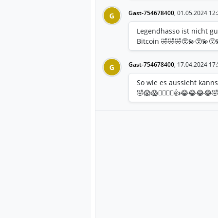
Gast-754678400
,
01.05.2024 12:
G
Legendhasso ist nicht g
Bitcoin 🤣🤣🤣😵‍💫😵‍💫😵‍💫
Gast-754678400
,
17.04.2024 17:
G
So wie es aussieht kanns
🤣😱😱🤷‍♂️🤷‍♂️👍😂😂😂😂🤣