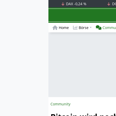
DAX
-0,24 %
D
Home
Börse
Commun
Community