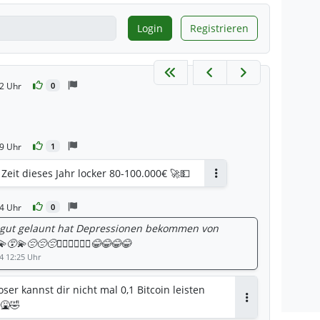
Login
Registrieren
2 Uhr
0
9 Uhr
1
Zeit dieses Jahr locker 80-100.000€ 🚀💵
Antworten
4 Uhr
0
t gut gelaunt hat Depressionen bekommen von
‍💫😔😔😔🙅‍♂️🙅‍♂️🙅‍♂️😂😂😂😂
4 12:25 Uhr
ser kannst dir nicht mal 0,1 Bitcoin leisten
 🤮🤣
Antworten