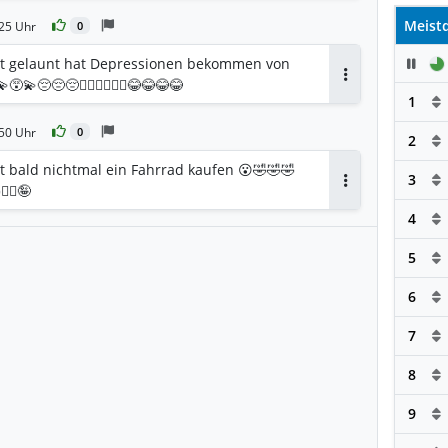
Meistd
25 Uhr
0
Pau
ut gelaunt hat Depressionen bekommen von
‍💫😔😔😔🙅‍♂️🙅‍♂️🙅‍♂️😂😂😂😂
Antworten
1
50 Uhr
0
2
t bald nichtmal ein Fahrrad kaufen 😮🤣🤣🤣
3
‍♂️🤪
Antworten
4
5
6
7
8
9