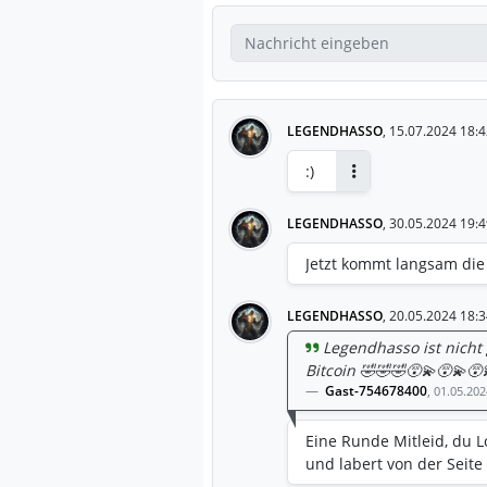
LEGENDHASSO
,
15.07.2024 18:4
:)
Antworten
LEGENDHASSO
,
30.05.2024 19:4
Jetzt kommt langsam die 
LEGENDHASSO
,
20.05.2024 18:3
Legendhasso ist nich
Bitcoin 🤣🤣🤣😵‍💫😵‍💫😵‍💫
Gast-754678400
,
01.05.202
Eine Runde Mitleid, du Lo
und labert von der Seite