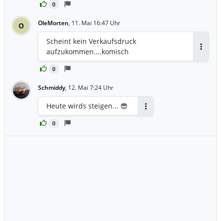
0
OleMorten
,
11. Mai 16:47 Uhr
O
Scheint kein Verkaufsdruck
aufzukommen....komisch
Antwor
0
Schmiddy
,
12. Mai 7:24 Uhr
Heute wirds steigen... 😎
Antworten
0