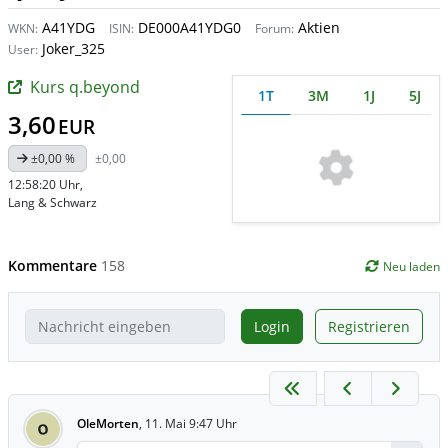
A41YDG
DE000A41YDG0
Aktien
WKN:
ISIN:
Forum:
Joker_325
User:
Kurs q.beyond
1T
3M
1J
5J
3,60
EUR
±0,00 %
±0,00
12:58:20 Uhr
,
Lang & Schwarz
Kommentare
158
Neu laden
Login
Registrieren
OleMorten
,
11. Mai 9:47 Uhr
O