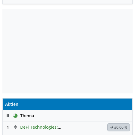
Aktien
Pause
Thema
1
DeFi Technologies: Eine Perle?
±0,00
%