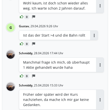
Wohl kaum, ist doch schon wieder alles
weg. Ich warte schon 2 Jahren darauf.
Antwor
0
Gustav
,
29.04.2026 9:26 Uhr
G
Ist das der Start >4 und die Bahn rollt
Antworten
0
Schmiddy
,
28.04.2026 17:44 Uhr
Manchmal frage ich mich, ob überhaupt
1 Aktie gehandelt wurde haha
Antwor
0
Schmiddy
,
25.04.2026 15:33 Uhr
Früher oder später wird der Kurs
nachziehen, da mache ich mir gar keine
Antwor
Gedanken.