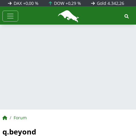
DAX
+0,00 %
DOW
+0,29 %
Gold
4.342,26
BörsenNEWS.de
BörsenNEWS.de
Forum
q.beyond