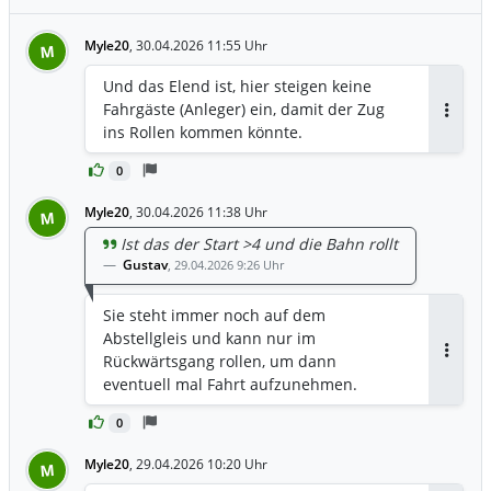
Myle20
,
30.04.2026 11:55 Uhr
M
Und das Elend ist, hier steigen keine
Fahrgäste (Anleger) ein, damit der Zug
Antwor
ins Rollen kommen könnte.
0
Myle20
,
30.04.2026 11:38 Uhr
M
Ist das der Start >4 und die Bahn rollt
Gustav
,
29.04.2026 9:26 Uhr
Sie steht immer noch auf dem
Abstellgleis und kann nur im
Rückwärtsgang rollen, um dann
Antwor
eventuell mal Fahrt aufzunehmen.
0
Myle20
,
29.04.2026 10:20 Uhr
M