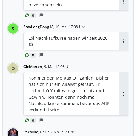
bezeichnen sein.
Antwor
0
StayLongDong18
,
10. Mai 17:08 Uhr
S
Lol Nachkaufkurse haben wir seit 2020
😂
Antwor
0
OleMorten
,
9. Mai 15:08 Uhr
O
Kommenden Montag Q1 Zahlen. Bisher
hat sich nur ein Analyst getraut. Er
rechnet YoY mit weniger Umsatz und
Gewinn. Könnten dann noch mal
Antwor
Nachkaufkurse kommen, bevor das ARP
verkündet wird.
0
Pakolino
,
07.05.2026 1:12 Uhr