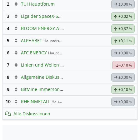
2
TUI Hauptforum
±0,00
%
3
Liga der SpaceX-Shortied
+0,02
%
4
BLOOM ENERGY A
Hauptdiskussion
+0,37
%
5
ALPHABET
Hauptdiskussion
+0,11
%
6
AFC ENERGY
Hauptdiskussion
±0,00
%
7
Linien und Wellen Austausch Forum
-0,10
%
8
Allgemeine Diskussion
±0,00
%
9
BitMine Immerson Technologies
+0,10
%
10
RHEINMETALL
Hauptdiskussion
±0,00
%
Alle Diskussionen