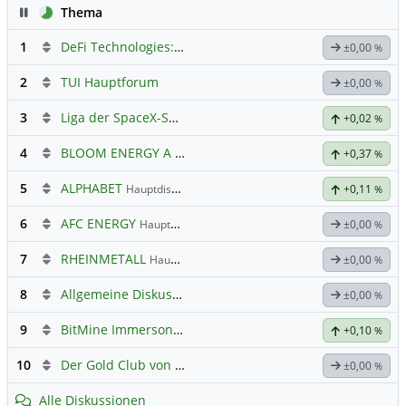
Pause
Thema
1
DeFi Technologies: Eine Perle?
±0,00
%
2
TUI Hauptforum
±0,00
%
3
Liga der SpaceX-Shortied
+0,02
%
4
BLOOM ENERGY A
Hauptdiskussion
+0,37
%
5
ALPHABET
Hauptdiskussion
+0,11
%
6
AFC ENERGY
Hauptdiskussion
±0,00
%
7
RHEINMETALL
Hauptdiskussion
±0,00
%
8
Allgemeine Diskussion
±0,00
%
9
BitMine Immerson Technologies
+0,10
%
10
Der Gold Club von Susiwong
±0,00
%
Alle Diskussionen