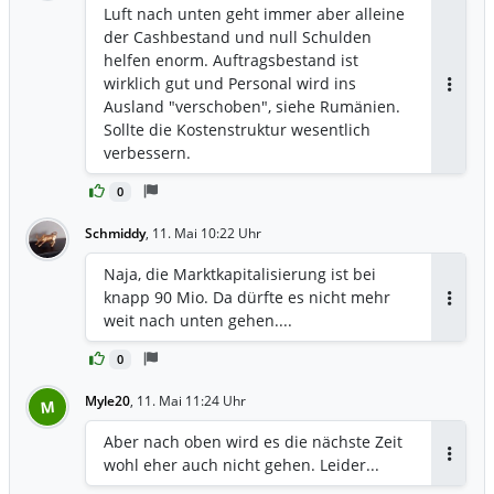
Luft nach unten geht immer aber alleine
der Cashbestand und null Schulden
helfen enorm. Auftragsbestand ist
wirklich gut und Personal wird ins
Antwor
Ausland "verschoben", siehe Rumänien.
Sollte die Kostenstruktur wesentlich
verbessern.
0
Schmiddy
,
11. Mai 10:22 Uhr
Naja, die Marktkapitalisierung ist bei
knapp 90 Mio. Da dürfte es nicht mehr
Antwor
weit nach unten gehen....
0
Myle20
,
11. Mai 11:24 Uhr
M
Aber nach oben wird es die nächste Zeit
wohl eher auch nicht gehen. Leider...
Antwor