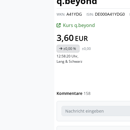
q.beyond
A41YDG
DE000A41YDG0
WKN:
ISIN:
Kurs q.beyond
3,60
EUR
±0,00 %
±0,00
12:58:20 Uhr
,
Lang & Schwarz
Kommentare
158