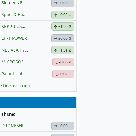
Siemens Energy
±0,00
%
SpaceX-Haupt-Hauptforum
+0,02
%
XRP zu USD
Hauptdiskussion
+1,99
%
LI-FT POWER
±0,00
%
NEL ASA
Hauptdiskussion
+1,51
%
MICROSOFT
Hauptdiskussion
-0,06
%
Palantir ohne Schnickschnack
-0,02
%
le Diskussionen
se
Thema
DRONESHIELD LTD
Hauptdiskussion
±0,00
%