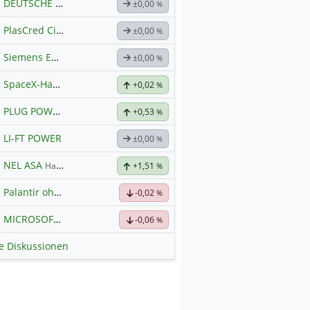
DEUTSCHE TELEKOM
Hauptdiskussion
±0,00
%
PlasCred Circular Innovations
±0,00
%
Siemens Energy
±0,00
%
SpaceX-Haupt-Hauptforum
+0,02
%
PLUG POWER
Hauptdiskussion
+0,53
%
LI-FT POWER
±0,00
%
NEL ASA
Hauptdiskussion
+1,51
%
Palantir ohne Schnickschnack
-0,02
%
MICROSOFT
Hauptdiskussion
-0,06
%
le Diskussionen