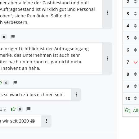
2
mer aber alleine der Cashbestand und null
uftragsbestand ist wirklich gut und Personal
3
oben", siehe Rumänien. Sollte die
Antworten
ch verbessern.
4
0
5
 einziger Lichtblick ist der Auftragseingang
6
emerke, das Unternehmen ist auch sehr
iter nach unten kann es gar nicht mehr
7
Antworten
 Insolvenz an haha.
8
0
9
ls schwach zu bezeichnen sein.
10
Antworten
 Uhr
0
Al
 wir seit 2020 😂
Antworten