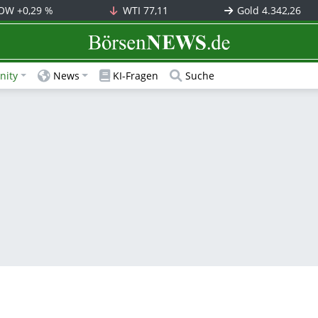
OW
+0,29 %
WTI
77,11
Gold
4.342,26
BörsenNEWS.de
ity
News
KI-Fragen
Suche