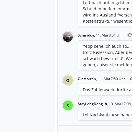
Luft nach unten geht im
Schulden helfen enorm. A
wird ins Ausland "versch
Kostenstruktur wesentli
Schmiddy
,
11. Mai 8:31 Uhr
Yepp sehe ich auch so....
trotz Rezession. Aber b
schwach bewertet :P. We
gehen, außer sie melden
OleMorten
,
11. Mai 7:50 Uhr
O
Das Zahlenwerk dürfte a
StayLongDong18
,
10. Mai 17:08
S
Lol Nachkaufkurse haben