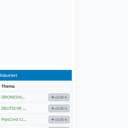
iskutiert
se
Thema
DRONESHIELD LTD
Hauptdiskussion
±0,00
%
DEUTSCHE TELEKOM
Hauptdiskussion
±0,00
%
PlasCred Circular Innovations
±0,00
%