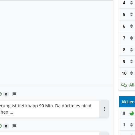
4
5
6
7
8
9
10
Al
0
Aktien
erung ist bei knapp 90 Mio. Da dürfte es nicht
hen....
Pau
Antworten
1
0