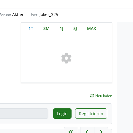
Aktien
Joker_325
Forum:
User:
1T
3M
1J
5J
MAX
Neu laden
Login
Registrieren