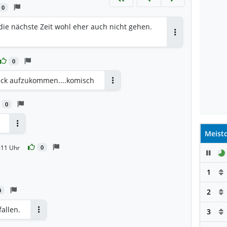
0
die nächste Zeit wohl eher auch nicht gehen.
Antworten
0
uck aufzukommen....komisch
Antworten
0
Antworten
Meistd
:11 Uhr
0
Pau
1
0
2
allen.
3
Antworten