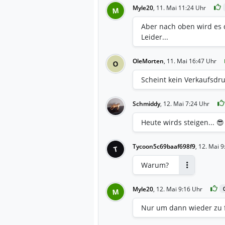
Myle20
,
11. Mai 11:24 Uhr
M
Aber nach oben wird es 
Leider...
OleMorten
,
11. Mai 16:47 Uhr
O
Scheint kein Verkaufsdr
Schmiddy
,
12. Mai 7:24 Uhr
Heute wirds steigen... 😎
Tycoon5c69baaf698f9
,
12. Mai 9
T
Warum?
Antworten
Myle20
,
12. Mai 9:16 Uhr
M
Nur um dann wieder zu f