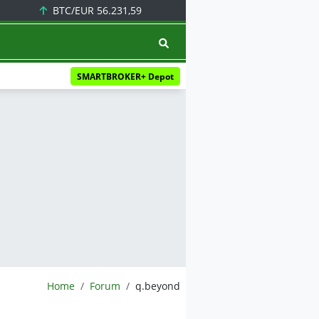
BTC/EUR
56.231,59
SMARTBROKER+ Depot
BörsenNEWS.de
Home
Forum
q.beyond