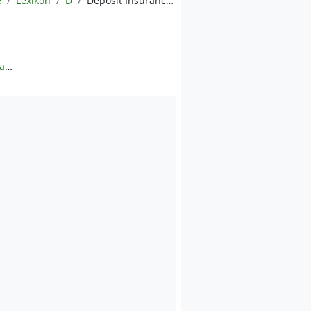
e
Lexikon
D
Deposit Insurance Fund (DIF)
ct