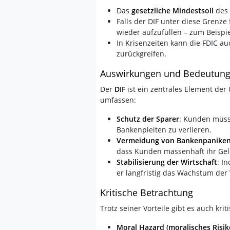
Das
gesetzliche Mindestsoll
des 
Falls der DIF unter diese Grenze
wieder aufzufüllen – zum Beispi
In Krisenzeiten kann die FDIC au
zurückgreifen.
Auswirkungen und Bedeutung
Der
DIF
ist ein zentrales Element der 
umfassen:
Schutz der Sparer
: Kunden müss
Bankenpleiten zu verlieren.
Vermeidung von Bankenpanike
dass Kunden massenhaft ihr Ge
Stabilisierung der Wirtschaft
: I
er langfristig das Wachstum der 
Kritische Betrachtung
Trotz seiner Vorteile gibt es auch k
Moral Hazard (moralisches Risik