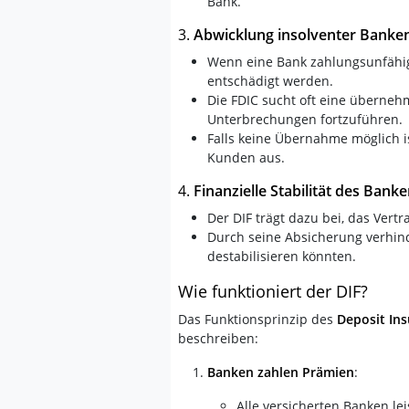
Bank.
3.
Abwicklung insolventer Banke
Wenn eine Bank zahlungsunfähig w
entschädigt werden.
Die FDIC sucht oft eine überne
Unterbrechungen fortzuführen.
Falls keine Übernahme möglich ist
Kunden aus.
4.
Finanzielle Stabilität des Ban
Der DIF trägt dazu bei, das Vert
Durch seine Absicherung verhind
destabilisieren könnten.
Wie funktioniert der DIF?
Das Funktionsprinzip des
Deposit In
beschreiben:
Banken zahlen Prämien
:
Alle versicherten Banken le