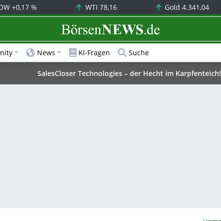
OW
+0,17 %
WTI
78,16
Gold
4.341,04
BörsenNEWS.de
ity
News
KI-Fragen
Suche
SalesCloser Technologies – der Hecht im Karpfenteich!
Börs