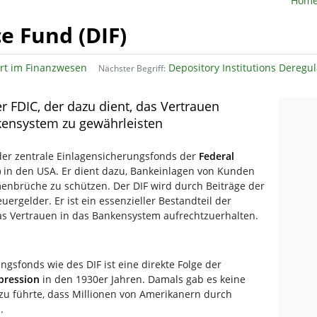
Hom
e Fund (DIF)
rt im Finanzwesen
Depository Institutions Deregulation and Monetary Control A
Nächster Begriff:
er FDIC, der dazu dient, das Vertrauen
kensystem zu gewährleisten
der zentrale Einlagensicherungsfonds der
Federal
)
in den USA. Er dient dazu, Bankeinlagen von Kunden
nbrüche zu schützen. Der DIF wird durch Beiträge der
uergelder. Er ist ein essenzieller Bestandteil der
 das Vertrauen in das Bankensystem aufrechtzuerhalten.
gsfonds wie des DIF ist eine direkte Folge der
pression
in den 1930er Jahren. Damals gab es keine
u führte, dass Millionen von Amerikanern durch
.