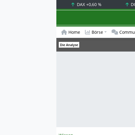
DAX
+0,60 %
D
Home
Börse
Commun
Die Analyse