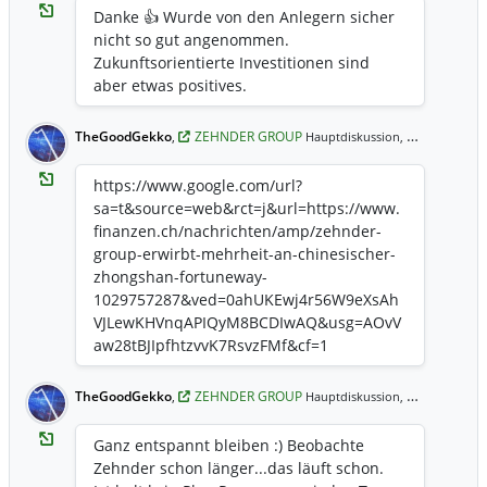
Danke 👍 Wurde von den Anlegern sicher
nicht so gut angenommen.
Zukunftsorientierte Investitionen sind
aber etwas positives.
TheGoodGekko
,
ZEHNDER GROUP
03.11.2020 10:07 Uhr
Hauptdiskussion,
https://www.google.com/url?
sa=t&source=web&rct=j&url=https://www.
finanzen.ch/nachrichten/amp/zehnder-
group-erwirbt-mehrheit-an-chinesischer-
zhongshan-fortuneway-
1029757287&ved=0ahUKEwj4r56W9eXsAh
VJLewKHVnqAPIQyM8BCDIwAQ&usg=AOvV
aw28tBJIpfhtzvvK7RsvzFMf&cf=1
TheGoodGekko
,
ZEHNDER GROUP
23.10.2020 13:21 Uhr
Hauptdiskussion,
Ganz entspannt bleiben :) Beobachte
Zehnder schon länger...das läuft schon.