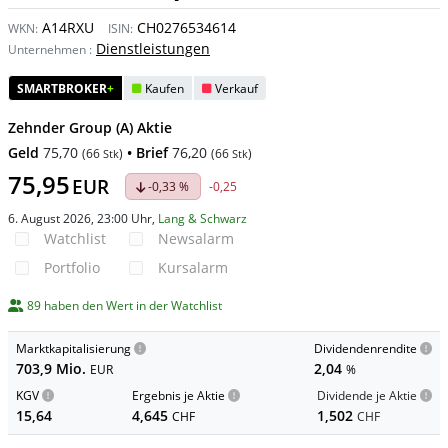
A14RXU
CH0276534614
WKN:
ISIN:
Dienstleistungen
Unternehmen
:
SMARTBROKER
+
Kaufen
Verkauf
Zehnder Group (A) Aktie
Geld
75,70
• Brief
76,20
(
66
)
(
66
)
Stk
Stk
75,95
EUR
-0,33 %
-0,25
6. August 2026, 23:00 Uhr
,
Lang & Schwarz
Watchlist
Newsalarm
Portfolio
Kursalarm
89 haben den Wert in der Watchlist
Marktkapitalisierung
Dividendenrendite
703,9 Mio.
2,04
EUR
%
KGV
Ergebnis je Aktie
Dividende je Aktie
15,64
4,645
1,502
CHF
CHF