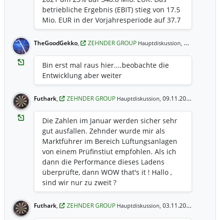
betriebliche Ergebnis (EBIT) stieg von 17.5
Mio. EUR in der Vorjahresperiode auf 37.7
Mio. EUR. Die EBIT-Marge erhöhte sich
damit deutlich um 4.7 Prozentpunkte auf
TheGoodGekko
,
ZEHNDER GROUP
27.11.2020 12:21 Uhr
Hauptdiskussion,
10.8%. Der Reingewinn belief sich auf
33.0 Mio. EUR (Vorjahr 12.7 Mio. EUR). Die
Bin erst mal raus hier....beobachte die
Zehnder Group steht in exklusiver
Entwicklung aber weiter
Verhandlung um die Übernahme einer
Mehrheitsbeteiligung an der
Futhark
,
ZEHNDER GROUP
09.11.2020 17:33 Uhr
Hauptdiskussion,
französischen Lüftungsfirma Caladair.
Konstant hohe Nachfrage nach unseren
Die Zahlen im Januar werden sicher sehr
Produkten und Systemen für ein
gut ausfallen. Zehnder wurde mir als
gesundes Raumklima
Marktführer im Bereich Lüftungsanlagen
von einem Prüfinstiut empfohlen. Als ich
dann die Performance dieses Ladens
überprüfte, dann WOW that's it ! Hallo ,
sind wir nur zu zweit ?
Futhark
,
ZEHNDER GROUP
03.11.2020 17:02 Uhr
Hauptdiskussion,