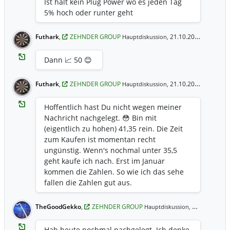
Ist halt kein Plug Power wo es jeden Tag
5% hoch oder runter geht
Futhark
,
ZEHNDER GROUP
21.10.2020 18:41 Uhr
Hauptdiskussion,
Dann 📈 50 😊
Futhark
,
ZEHNDER GROUP
21.10.2020 18:34 Uhr
Hauptdiskussion,
Hoffentlich hast Du nicht wegen meiner
Nachricht nachgelegt. 😳 Bin mit
(eigentlich zu hohen) 41,35 rein. Die Zeit
zum Kaufen ist momentan recht
ungünstig. Wenn's nochmal unter 35,5
geht kaufe ich nach. Erst im Januar
kommen die Zahlen. So wie ich das sehe
fallen die Zahlen gut aus.
TheGoodGekko
,
ZEHNDER GROUP
20.10.2020 19:18 Uhr
Hauptdiskussion,
Hab heute nochmal nachgelegt. Ich denke