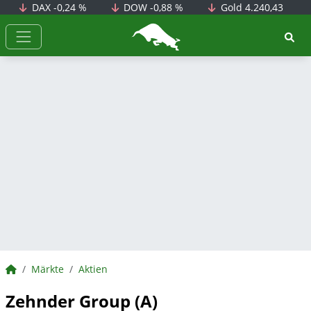
DAX
-0,24 %
DOW
-0,88 %
Gold
4.240,43
BörsenNEWS.de
BörsenNEWS.de
Märkte
Aktien
Zehnder Group (A)