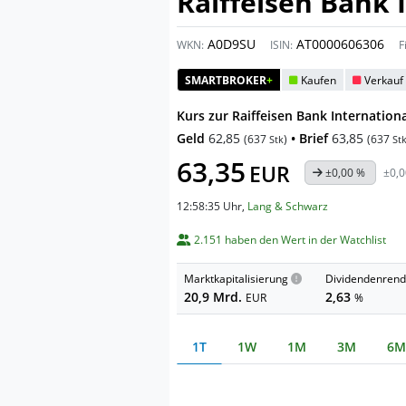
Raiffeisen Bank 
A0D9SU
AT0000606306
WKN:
ISIN:
F
SMARTBROKER
+
Kaufen
Verkauf
Kurs zur Raiffeisen Bank Internationa
Geld
62,85
• Brief
63,85
(
637
)
(
637
Stk
St
63,35
EUR
±0,00 %
±0,0
12:58:35 Uhr
,
Lang & Schwarz
2.151 haben den Wert in der Watchlist
Marktkapitalisierung
Dividendenrend
20,9 Mrd.
2,63
EUR
%
1T
1W
1M
3M
6M