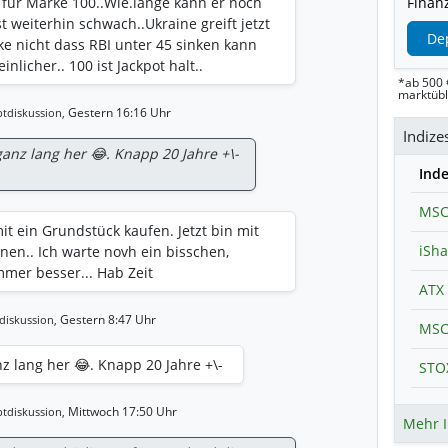
t für Marke 100..Wie.lange kann er noch
Finanz
t weiterhin schwach..Ukraine greift jetzt
De
nke nicht dass RBI unter 45 sinken kann
nlicher.. 100 ist Jackpot halt..
*ab 500 
marktüb
Gestern 16:16 Uhr
tdiskussion,
anz lang her 😂. Knapp 20 Jahre +\-
Ind
MSC
it ein Grundstück kaufen. Jetzt bin mit
nnen.. Ich warte novh ein bisschen,
mer besser... Hab Zeit
ATX 
Gestern 8:47 Uhr
diskussion,
z lang her 😂. Knapp 20 Jahre +\-
Mittwoch 17:50 Uhr
tdiskussion,