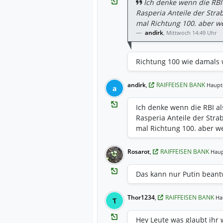
Ich denke wenn die RBI
Rasperia Anteile der Str
mal Richtung 100. aber we
andirk
,
Mittwoch 14:49 Uhr
Richtung 100 wie damals 
andirk
,
RAIFFEISEN BANK
Haupt
a
Ich denke wenn die RBI al
Rasperia Anteile der Str
mal Richtung 100. aber we
Rosarot
,
RAIFFEISEN BANK
Haup
Das kann nur Putin bean
Thor1234
,
RAIFFEISEN BANK
Ha
T
Hey Leute was glaubt ihr w