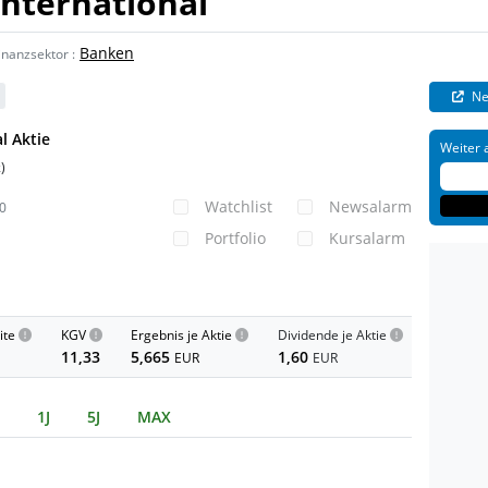
International
Banken
inanzsektor
:
Ne
l Aktie
Weiter 
)
k
Watchlist
Newsalarm
0
Portfolio
Kursalarm
ite
KGV
Ergebnis je Aktie
Dividende je Aktie
11,33
5,665
1,60
EUR
EUR
1J
5J
MAX