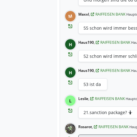
Maxxl
,
RAIFFEISEN BANK
Hauptd
M
55 schon wird immer bes
Haus190
,
RAIFFEISEN BANK
Hau
H
52 schon wird immer sch
Haus190
,
RAIFFEISEN BANK
Hau
H
53 ist da
Leslie
,
RAIFFEISEN BANK
Hauptd
L
21.sanction package? 🤷
Rosarot
,
RAIFFEISEN BANK
Haup