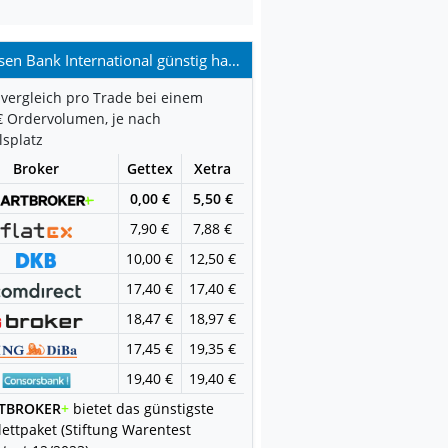
Raiffeisen Bank International günstig handeln
vergleich pro Trade bei einem
€ Ordervolumen, je nach
splatz
Broker
Gettex
Xetra
0,00 €
5,50 €
7,90 €
7,88 €
10,00 €
12,50 €
17,40 €
17,40 €
18,47 €
18,97 €
17,45 €
19,35 €
19,40 €
19,40 €
TBROKER
+
bietet das günstigste
ettpaket (Stiftung Warentest