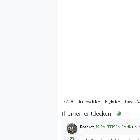
k.A.
HL
Intervall:
k.A.
High:
k.A.
Low:
k.A.
Themen entdecken
Rosarot
,
RAIFFEISEN BANK
Haup