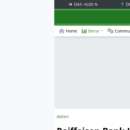
DAX
+0,00 %
D
Home
Börse
Commun
Aktien