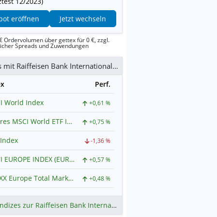
test 12/2023)
pot eröffnen
Jetzt wechseln
€ Ordervolumen über gettex für 0 €, zzgl.
licher Spreads und Zuwendungen
Indizes mit Raiffeisen Bank International Aktie
ex
Perf.
I World Index
+0,61 %
iShares MSCI World ETF Index
+0,75 %
Index
-1,36 %
MSCI EUROPE INDEX (EUR) (Net Total Return) Index
+0,57 %
STOXX Europe Total Market USD (Net Return) Index
+0,48 %
Mehr Indizes zur Raiffeisen Bank International Aktie