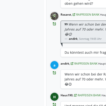
oben gehen wird?
Rosarot
,
RAIFFEISEN BANK
Haup
Wenn wir schon bei der
Jahres auf 70 oder mehr.
😂😉
andirk
,
Sonntag 19:05 Uhr
Du könntest auch mir fra
andirk
,
RAIFFEISEN BANK
Haupt
a
Wenn wir schon bei der R
Jahres auf 70 oder mehr.
😂😉
Haus190
,
RAIFFEISEN BANK
Hau
H
Und morgen sind die 60 