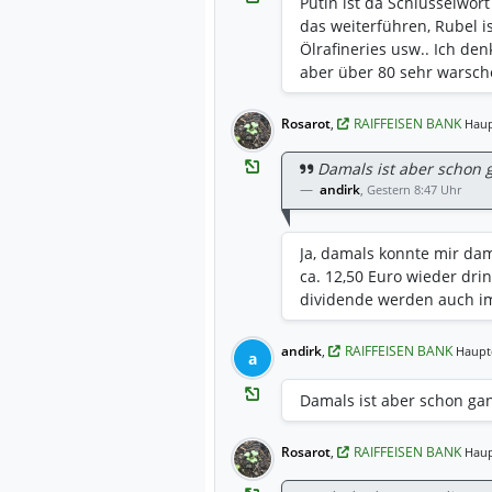
Putin ist da Schlüsselwor
das weiterführen, Rubel is
Ölrafineries usw.. Ich de
aber über 80 sehr warschei
Rosarot
,
RAIFFEISEN BANK
Haup
Damals ist aber schon g
andirk
,
Gestern 8:47 Uhr
Ja, damals konnte mir dam
ca. 12,50 Euro wieder dri
dividende werden auch im
andirk
,
RAIFFEISEN BANK
Haupt
a
Damals ist aber schon gan
Rosarot
,
RAIFFEISEN BANK
Haup