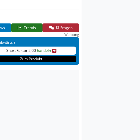
ws
Trends
KI-Fragen
Werbung
abwärts ?
Short Faktor 2,00
handeln
Zum Produkt