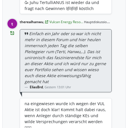
🥳 Juhu TertulliANUS ist wieder da und
fragt nach Gewinnen 🤣🤣🤣 köstlich
therealhanwu
,
Vulcan Energy Reso…
Gestern 18
Hauptdiskussion,
t
Einfach ein Jahr oder so war ich nicht
mehr in diesem Forum und hier heulen
immernoch jeden Tag die selben
Pleitegeier rum (Terti, Hanwu,..). Das ist
unironisch das faszinierendste für mich
an dieser Aktie und ich würd nur zu gerne
euer Portfolio sehen und wissen wieso
euch diese Aktie einweisungsfähig
gemacht hat
EliasBrd
,
Gestern 13:01 Uhr
na eingewiesen wurde ich wegen der VUL
Aktie ist doch klar! Kommt halt dabei raus,
wenn Anleger durch ständige KEs und
wilde Versprechungen verarscht werden
🤷🏻‍♂️