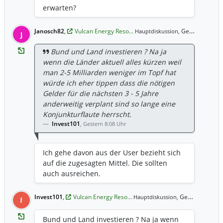
erwarten?
Janosch82
,
Vulcan Energy Reso…
Gestern 8:43 Uhr
Hauptdiskussion,
J
Bund und Land investieren ? Na ja
wenn die Länder aktuell alles kürzen weil
man 2-5 Milliarden weniger im Topf hat
würde ich eher tippen dass die nötigen
Gelder für die nächsten 3 - 5 Jahre
anderweitig verplant sind so lange eine
Konjunkturflaute herrscht.
Invest101
,
Gestern 8:08 Uhr
Ich gehe davon aus der User bezieht sich
auf die zugesagten Mittel. Die sollten
auch ausreichen.
Invest101
,
Vulcan Energy Reso…
Gestern 8:08 Uhr
Hauptdiskussion,
I
Bund und Land investieren ? Na ja wenn