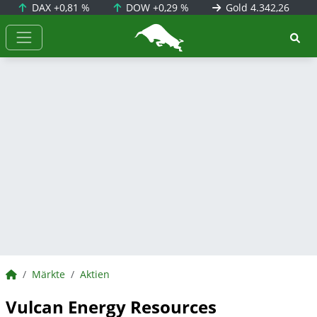
DAX
+0,81 %
DOW
+0,29 %
Gold
4.342,26
BörsenNEWS.de
BörsenNEWS.de
Märkte
Aktien
Vulcan Energy Resources