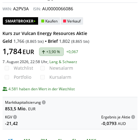
A2PV3A
AU0000066086
WKN:
ISIN:
SMARTBROKER
+
Kaufen
Verkauf
Kurs zur Vulcan Energy Resources Aktie
Geld
1,766
• Brief
1,802
(
8.865
)
(
8.865
)
Stk
Stk
1,784
EUR
+3,90 %
+0,067
7. August 2026, 22:58 Uhr
,
Lang & Schwarz
Watchlist
Newsalarm
Portfolio
Kursalarm
4.581 haben den Wert in der Watchlist
Marktkapitalisierung
853,5 Mio.
EUR
KGV
Ergebnis je Aktie
-21,42
-0,0793
AUD