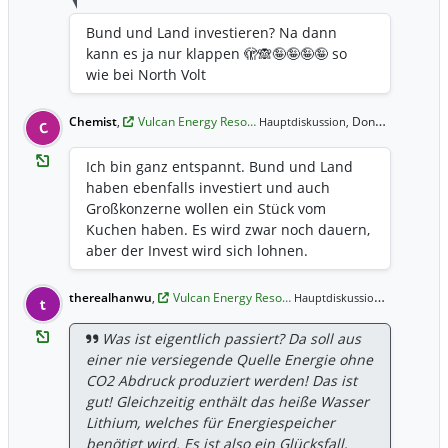
Bund und Land investieren? Na dann
kann es ja nur klappen 🫣🙈🤪🤪🤪🤪 so
wie bei North Volt
Chemist
,
Vulcan Energy Reso…
Donnerstag 16:57 Uhr
Hauptdiskussion,
C
Ich bin ganz entspannt. Bund und Land
haben ebenfalls investiert und auch
Großkonzerne wollen ein Stück vom
Kuchen haben. Es wird zwar noch dauern,
aber der Invest wird sich lohnen.
therealhanwu
,
Vulcan Energy Reso…
Donnerstag
Hauptdiskussion,
t
Was ist eigentlich passiert? Da soll aus
einer nie versiegende Quelle Energie ohne
CO2 Abdruck produziert werden! Das ist
gut! Gleichzeitig enthält das heiße Wasser
Lithium, welches für Energiespeicher
benötigt wird. Es ist also ein Glücksfall,