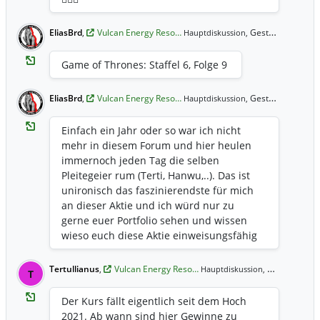
EliasBrd
,
Vulcan Energy Reso…
Gestern 13:02 Uhr
Hauptdiskussion,
Game of Thrones: Staffel 6, Folge 9
EliasBrd
,
Vulcan Energy Reso…
Gestern 13:01 Uhr
Hauptdiskussion,
Einfach ein Jahr oder so war ich nicht
mehr in diesem Forum und hier heulen
immernoch jeden Tag die selben
Pleitegeier rum (Terti, Hanwu,..). Das ist
unironisch das faszinierendste für mich
an dieser Aktie und ich würd nur zu
gerne euer Portfolio sehen und wissen
wieso euch diese Aktie einweisungsfähig
gemacht hat
Tertullianus
,
Vulcan Energy Reso…
Gestern 11:44 Uhr
Hauptdiskussion,
T
Der Kurs fällt eigentlich seit dem Hoch
2021. Ab wann sind hier Gewinne zu