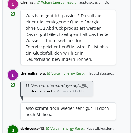
Chemist
,
Vulcan Energy Reso…
Donnerstag 14:33 Uhr
Hauptdiskussion,
C
Was ist eigentlich passiert? Da soll aus
einer nie versiegende Quelle Energie
ohne CO2 Abdruck produziert werden!
Das ist gut! Gleichzeitig enthält das heiße
Wasser Lithium, welches für
Energiespeicher benötigt wird. Es ist also
ein Glücksfall, den wir hier in
Deutschland bewundern können.
Trotzdem hadern die Investoren? Ich kann
das nicht verstehen, denn das ist Zukunft
therealhanwu
,
Vulcan Energy Reso…
Mittwoch 9
Hauptdiskussion,
t
und deshalb sollte jeder Spekulant
geduldig sein. Bohrlöcher dauern, kosten
Das hat niemand gesagt:)))))))
Geld und die zugehörigen Anlagen
derinvestor13
,
Mittwoch 9:15 Uhr
verschlingen viel Kapital. Alles braucht
seine Zeit! Also abwarten und nicht
also kommt doch wieder sehr gut 👍🏻 doch
meckern oder nicht investieren.
noch Millionär
derinvestor13
,
Vulcan Energy Reso…
Mittwoch 9
Hauptdiskussion,
d