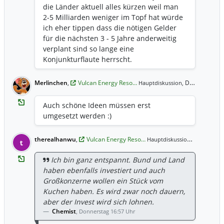
die Länder aktuell alles kürzen weil man
2-5 Milliarden weniger im Topf hat würde
ich eher tippen dass die nötigen Gelder
für die nächsten 3 - 5 Jahre anderweitig
verplant sind so lange eine
Konjunkturflaute herrscht.
Merlinchen
,
Vulcan Energy Reso…
Donnerstag 17:32 Uhr
Hauptdiskussion,
Auch schöne Ideen müssen erst
umgesetzt werden :)
therealhanwu
,
Vulcan Energy Reso…
Donnerstag
Hauptdiskussion,
t
Ich bin ganz entspannt. Bund und Land
haben ebenfalls investiert und auch
Großkonzerne wollen ein Stück vom
Kuchen haben. Es wird zwar noch dauern,
aber der Invest wird sich lohnen.
Chemist
,
Donnerstag 16:57 Uhr