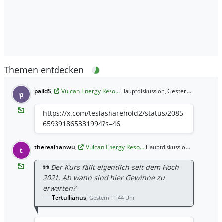
Themen entdecken
palidS
,
Vulcan Energy Reso…
Gestern 23:36 Uhr
Hauptdiskussion,
p
https://x.com/teslasharehold2/status/2085
659391865331994?s=46
therealhanwu
,
Vulcan Energy Reso…
Gestern 18
Hauptdiskussion,
t
Der Kurs fällt eigentlich seit dem Hoch
2021. Ab wann sind hier Gewinne zu
erwarten?
Tertullianus
,
Gestern 11:44 Uhr