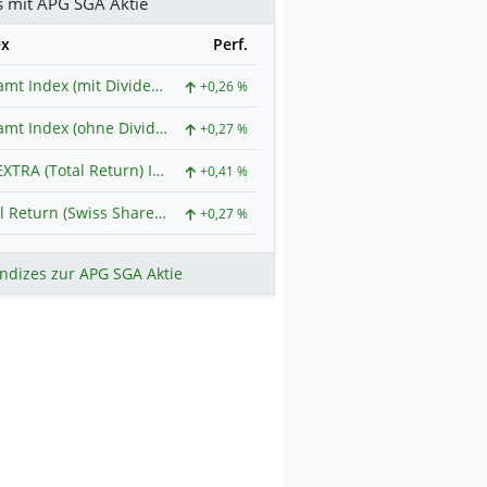
s mit APG SGA Aktie
ex
Perf.
Gesamt Index (mit Dividendenkorrektur)
+0,26 %
Gesamt Index (ohne Dividendenkorrektur)
+0,27 %
SPI EXTRA (Total Return) Index
+0,41 %
Total Return (Swiss Shares Index mit Dividendenkorrektur)
+0,27 %
ndizes zur APG SGA Aktie