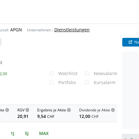
APGN
Dienstleistungen
ürzel:
Unternehmen
:
Ne
)
k
Watchlist
Newsalarm
2,00
Portfolio
Kursalarm
ite
KGV
Ergebnis je Aktie
Dividende je Aktie
20,91
9,54
12,00
CHF
CHF
1J
5J
MAX