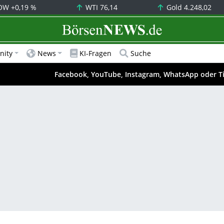
OW
+0,19 %
WTI
76,14
Gold
4.248,02
BörsenNEWS.de
ity
News
KI-Fragen
Suche
Facebook, YouTube, Instagram, WhatsApp oder T