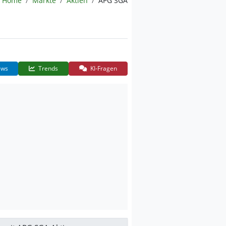
Home
Märkte
Aktien
APG SGA
ws
Trends
KI-Fragen