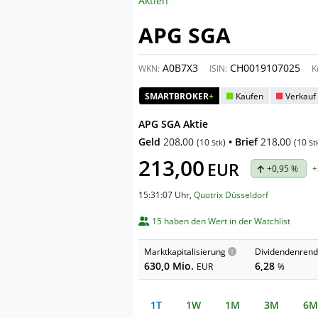
Aktien
APG SGA
A0B7X3
CH0019107025
WKN:
ISIN:
K
SMARTBROKER
+
Kaufen
Verkauf
APG SGA Aktie
Geld
208,00
• Brief
218,00
(
10
)
(
10
Stk
St
213,00
EUR
+0,95 %
+
15:31:07 Uhr
,
Quotrix Düsseldorf
15 haben den Wert in der Watchlist
Marktkapitalisierung
Dividendenrend
630,0 Mio.
6,28
EUR
%
1T
1W
1M
3M
6M