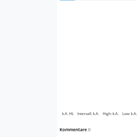
k.A.
HL
Intervall:
k.A.
High:
k.A.
Low:
k.A.
Kommentare
0