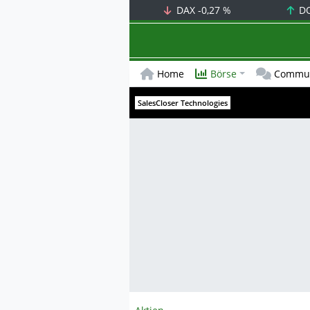
DAX
-0,27 %
D
Home
Börse
Commun
SalesCloser Technologies