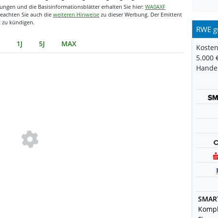
ngen und die Basisinformationsblätter erhalten Sie hier:
WA0AXF
Beachten Sie auch die
weiteren Hinweise
zu dieser Werbung. Der Emittent
t zu kündigen.
RWE g
1J
5J
MAX
Kosten
5.000 
Handel
SMAR
Kompl