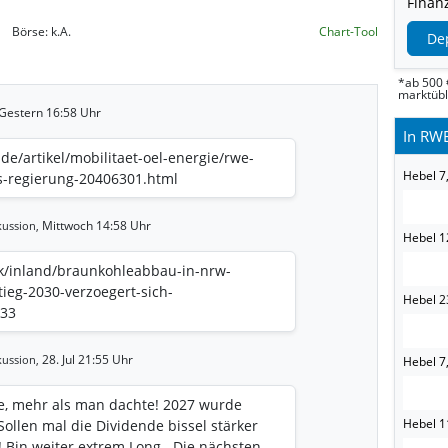
Finanz
Börse:
k.A.
Chart-Tool
De
*ab 500 
marktüb
Gestern 16:58 Uhr
In RWE
de/artikel/mobilitaet-oel-energie/rwe-
Hebel 7
us-regierung-20406301.html
Mittwoch 14:58 Uhr
ussion,
Hebel 1
ik/inland/braunkohleabbau-in-nrw-
ieg-2030-verzoegert-sich-
Hebel 2
633
28. Jul 21:55 Uhr
ussion,
Hebel 7,
e, mehr als man dachte! 2027 wurde
Hebel 11
ollen mal die Dividende bissel stärker
! Bin weiter extrem Long . Die nächsten