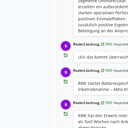
Segmente Onshore/Solar, 
erzielten ein außerordent
starken operativen Perfo
positiven Einmaleffekten.
zusätzlich positive Ergeb
Beteiligung an der Ampr
Preisen erwartet. Auf die
Ergebnisprognose für die 
RealerLöschzug
,
RWE
Hauptdisk
R
Geschäftsjahr 2026: Berei
(bisher 5.200 bis 5.800 Mi
Uiiii das kommt überrasc
2.450 Mio. € (bisher 1.550
Nettoergebnis je Aktie: 2,60
RealerLöschzug
,
RWE
Hauptdisk
R
Geschäftsjahr 2027: Berei
(bisher 6.200 bis 6.800 Mi
RWE startet Batteriespei
2.700 Mio. € (bisher 1.900
Inbetriebnahme – Aktie bl
Nettoergebnis je Aktie: 2,8
folgenden Zahlen für das 
ungeprüft: Bereinigtes EB
RealerLöschzug
,
RWE
Hauptdisk
R
Nettoergebnis: 1.257 Mio. 
1,77 €. Definitionen der 
RWE hat den Erwerb indir
im Geschäftsbericht 2025 
als fünf Wochen nach Ank
Ergebnisse für das erste 
abgeschlossen.