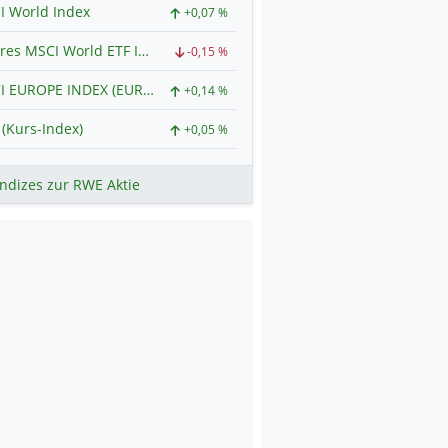
I World Index
+0,07 %
iShares MSCI World ETF Index
-0,15 %
MSCI EUROPE INDEX (EUR) (Net Total Return) Index
+0,14 %
(Kurs-Index)
+0,05 %
ndizes zur RWE Aktie