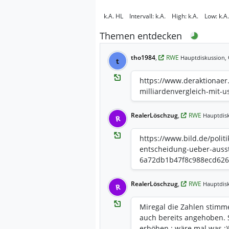
k.A.
HL
Intervall:
k.A.
High:
k.A.
Low:
k.A.
Themen entdecken
tho1984
,
RWE
Hauptdiskussion,
t
https://www.deraktionaer.
milliardenvergleich-mit-
RealerLöschzug
,
RWE
Hauptdisk
R
https://www.bild.de/polit
entscheidung-ueber-ausst
6a72db1b47f8c988ecd62
RealerLöschzug
,
RWE
Hauptdisk
R
Miregal die Zahlen stimm
auch bereits angehoben. S
erhöhen ; wäre mal was :)