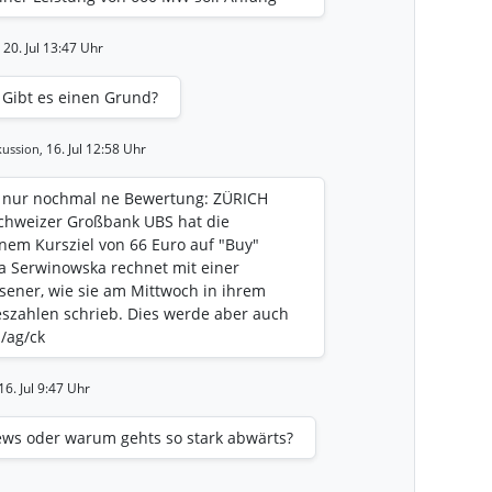
eb gehen. Der Bau des Nordseeclusters
 der Insel Juist schreitet damit
20. Jul 13:47 Uhr
allation der insgesamt 44 Offshore-
cluster A läuft, während Tests und
Gibt es einen Grund?
eise erfolgen. Der erzeugte Strom wird
annwerke an die Konverterplattform des
16. Jul 12:58 Uhr
ussion,
ließend an das deutsche Festland
er wächst bis 2029 auf 1.560 MW
ab nur nochmal ne Bewertung: ZÜRICH
ter entsteht in zwei Bauabschnitten und
Schweizer Großbank UBS hat die
 Phasen eine installierte
nem Kursziel von 66 Euro auf "Buy"
 MW erreichen. Auf die erste
a Serwinowska rechnet mit einer
er A (660 MW) folgt Nordseecluster B
ener, wie sie am Mittwoch in ihrem
 den zweiten Bauabschnitt hat die
eszahlen schrieb. Dies werde aber auch
omponenten bereits begonnen. Die
/ag/ck
te ist für 2027 vorgesehen, die
Offshore-Turbinen soll 2028 erfolgen. Die
ecluster B ist für Anfang 2029 geplant.
16. Jul 9:47 Uhr
stellung wird das Nordseecluster nach
 rund 6,5 Terawattstunden (6,5 Mrd.
News oder warum gehts so stark abwärts?
 entspricht rechnerisch dem
1,6 Millionen Haushalten. Ein Teil der