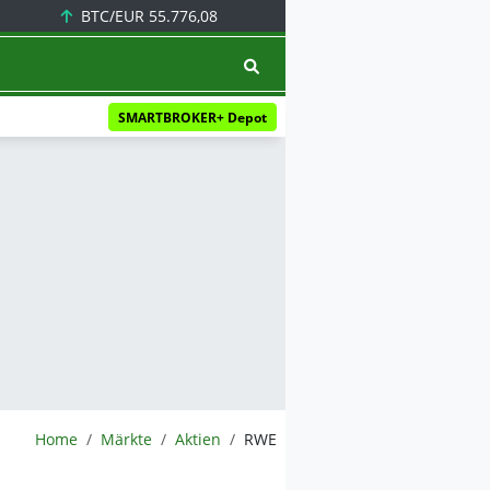
BTC/EUR
55.776,08
SMARTBROKER+ Depot
BörsenNEWS.de
Home
Märkte
Aktien
RWE