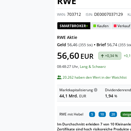
RWE
703712
DE0007037129
WKN:
ISIN:
Kü
SMARTBROKER
+
Kaufen
Verkauf
RWE Aktie
Geld
56,46
• Brief
56,74
(
355
)
(
355
Stk
St
56,60
EUR
+0,34 %
+0,1
08:48:27 Uhr
,
Lang & Schwarz
20.262 haben den Wert in der Watchlist
Marktkapitalisierung
Dividendenrend
44,1 Mrd.
1,94
EUR
%
RWE mit Hebel
5
10
20
steig
Im Durchschnitt erleiden 7 von 10 Kleinanle
Zertifikate sind hoch risikoreiche Produkte 