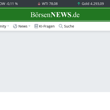
OW
-0,11 %
WTI
78,08
Gold
4.293,09
BörsenNEWS.de
ity
News
KI-Fragen
Suche