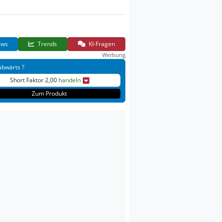
ws
Trends
KI-Fragen
Werbung
abwärts ?
Short Faktor 2,00
handeln
Zum Produkt