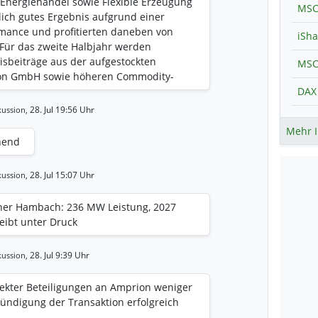
Energiehandel sowie Flexible Erzeugung
MSC
lich gutes Ergebnis aufgrund einer
rmance und profitierten daneben von
 Für das zweite Halbjahr werden
nisbeiträge aus der aufgestockten
ion GmbH sowie höheren Commodity-
ser Basis erhöht RWE die
DAX 
Geschäftsjahre 2026 und 2027 wie folgt:
28. Jul 19:56 Uhr
ussion,
nigtes EBITDA: 5.750 bis 6.350 Mio. €
Mehr I
o. €) Bereinigtes Nettoergebnis: 1.950 bis
hend
 bis 2.050 Mio. €) Bereinigtes
 bis 3,30 € (bisher: 2,20 bis 2,90 €).
28. Jul 15:07 Uhr
ussion,
nigtes EBITDA: 6.700 bis 7.300 Mio. €
o. €) Bereinigtes Nettoergebnis: 2.200 bis
cher Hambach: 236 MW Leistung, 2027
 bis 2.400 Mio. €) Bereinigtes
eibt unter Druck
0 bis 3,50 € (bisher: 2,70 bis 3,40 €). Die
erste Halbjahr 2026 sind vorläufig und
ITDA: 3.011 Mio. € Bereinigtes
28. Jul 9:39 Uhr
ussion,
€ Bereinigtes Nettoergebnis je Aktie:
zentralen Ergebniskennzahlen finden sich
ekter Beteiligungen an Amprion weniger
auf Seite 26. Die vollständigen
ündigung der Transaktion erfolgreich
Halbjahr und der Zwischenbericht