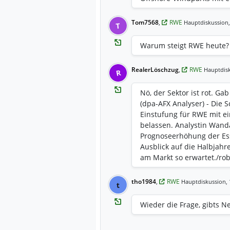
2027 vollständig in Betri
rund 50 Kilometer nördlich
Tom7568
,
RWE
Hauptdiskussion,
T
planmäßig voran. Die Inst
Windturbinen für Nordsee
Warum steigt RWE heute? 
Inbetriebnahmen schrittw
über zwei Offshore-Umsp
RealerLöschzug
,
RWE
Hauptdisk
R
Netzbetreibers und ansch
übertragen. Nordseeclust
Nö, der Sektor ist rot. G
Leistung Das Nordseeclus
(dpa-AFX Analyser) - Die 
soll nach Abschluss beider
Einstufung für RWE mit ei
Gesamtleistung von 1.560
belassen. Analystin Wand
Ausbaustufe Nordseeclust
Prognoseerhöhung der Ess
mit weiteren 900 MW. Für
Ausblick auf die Halbjahr
Fertigung wesentlicher K
am Markt so erwartet./rob
Installation der Fundamen
Errichtung der 60 Vestas-
Inbetriebnahme von Nordse
tho1984
,
RWE
Hauptdiskussion,
t
Nach vollständiger Fertig
Angaben von RWE jährlich
Wieder die Frage, gibts 
kWh) Strom erzeugen. Das
Jahresverbrauch von rund 