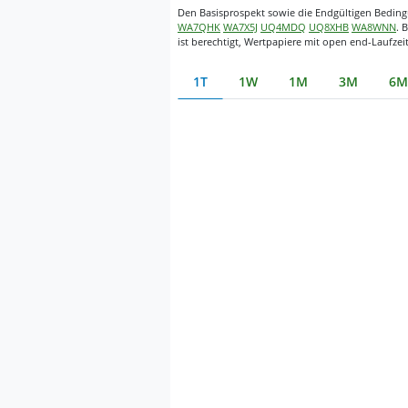
Den Basisprospekt sowie die Endgültigen Bedingu
WA7QHK
WA7X5J
UQ4MDQ
UQ8XHB
WA8WNN
. 
ist berechtigt, Wertpapiere mit open end-Laufzei
1T
1W
1M
3M
6M