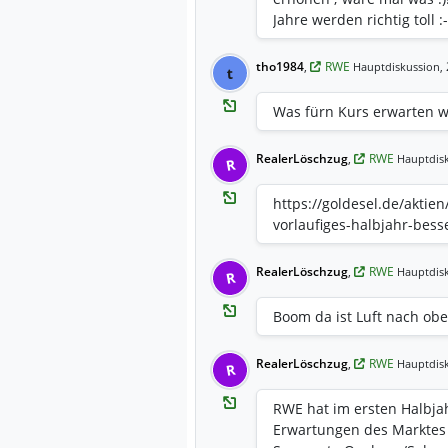
Jahre werden richtig toll :-
tho1984
,
RWE
Hauptdiskussion,
t
Was fürn Kurs erwarten w
RealerLöschzug
,
RWE
Hauptdisk
R
https://goldesel.de/akti
vorlaufiges-halbjahr-besse
RealerLöschzug
,
RWE
Hauptdisk
R
Boom da ist Luft nach ob
RealerLöschzug
,
RWE
Hauptdisk
R
RWE hat im ersten Halbja
Erwartungen des Marktes 