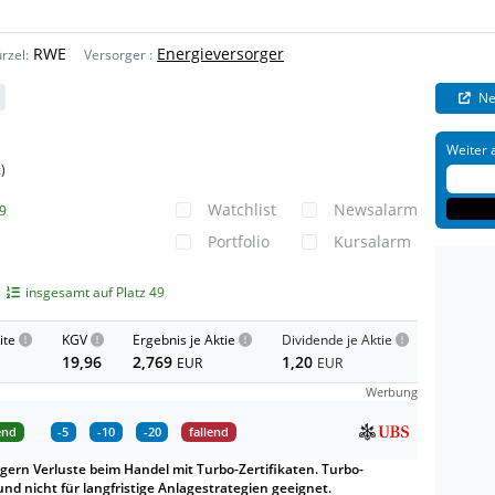
RWE
Energieversorger
rzel:
Versorger
:
Ne
Weiter 
)
k
Watchlist
Newsalarm
9
Portfolio
Kursalarm
insgesamt auf Platz 49
ite
KGV
Ergebnis je Aktie
Dividende je Aktie
19,96
2,769
1,20
EUR
EUR
Werbung
end
-5
-10
-20
fallend
gern Verluste beim Handel mit Turbo-Zertifikaten. Turbo-
und nicht für langfristige Anlagestrategien geeignet.