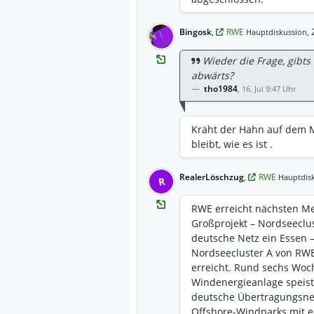
werden am 13. August 2026
Bingosk
,
RWE
2
Hauptdiskussion,
Wieder die Frage, gibt
abwärts?
tho1984
,
16. Jul 9:47 Uhr
Kräht der Hahn auf dem Mi
bleibt, wie es ist .
RealerLöschzug
,
RWE
Hauptdisk
R
RWE erreicht nächsten Me
Großprojekt – Nordseeclus
deutsche Netz ein Essen 
Nordseecluster A von RWE
erreicht. Rund sechs Woch
Windenergieanlage speist
deutsche Übertragungsnet
Offshore-Windparks mit e