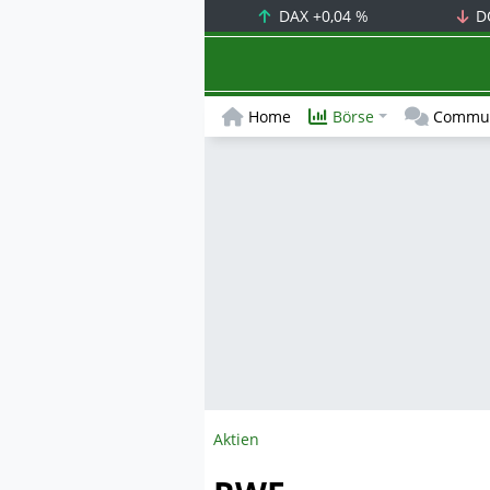
DAX
+0,04 %
D
Home
Börse
Commun
Aktien