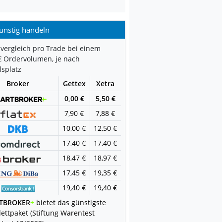
ünstig handeln
vergleich pro Trade bei einem
€ Ordervolumen, je nach
splatz
Broker
Gettex
Xetra
0,00 €
5,50 €
7,90 €
7,88 €
10,00 €
12,50 €
17,40 €
17,40 €
18,47 €
18,97 €
17,45 €
19,35 €
19,40 €
19,40 €
TBROKER
+
bietet das günstigste
ettpaket (Stiftung Warentest