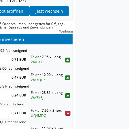
test 12/2023)
pot eröffnen
Jetzt wechseln
€ Ordervolumen über gettex für 0 €, zzgl.
licher Spreads und Zuwendungen
Werbung
 investieren
,95-fach steigend
Faktor
7,95 x Long
0,71 EUR
WA0AXF
2,00-fach steigend
Faktor
12,00 x Long
0,47 EUR
WA7QHK
3,81-fach steigend
Faktor
23,81 x Long
0,24 EUR
WA7X5J
95-fach fallend
Faktor
7,95 x Short
0,71 EUR
UQ4MDQ
,07-fach fallend
Faktor
11,07 x Short