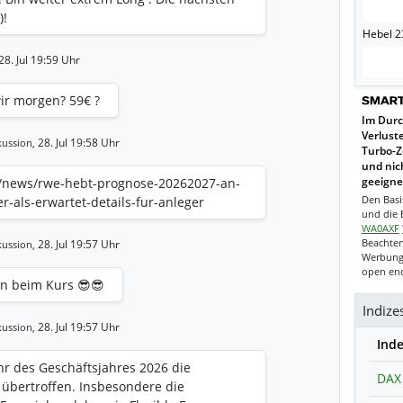
)!
Hebel 23
28. Jul 19:59 Uhr
ir morgen? 59€ ?
Im Durc
Verlust
28. Jul 19:58 Uhr
ussion,
Turbo-Z
und nich
en/news/rwe-hebt-prognose-20262027-an-
geeigne
Den Basi
r-als-erwartet-details-fur-anleger
und die B
WA0AXF
Beachten
28. Jul 19:57 Uhr
ussion,
Werbung.
open end
en beim Kurs 😎😎
Indize
28. Jul 19:57 Uhr
ussion,
Ind
hr des Geschäftsjahres 2026 die
DAX
übertroffen. Insbesondere die