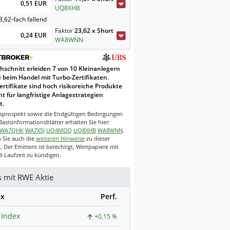
0,51 EUR
UQ8XHB
,62-fach fallend
Faktor
23,62 x Short
0,24 EUR
WA8WNN
hschnitt erleiden 7 von 10 Kleinanlegern
e beim Handel mit Turbo-Zertifikaten.
ertifikate sind hoch risikoreiche Produkte
t für langfristige Anlagestrategien
t.
sprospekt sowie die Endgültigen Bedingungen
asisinformationsblätter erhalten Sie hier:
WA7QHK
WA7X5J
UQ4MDQ
UQ8XHB
WA8WNN
.
 Sie auch die
weiteren Hinweise
zu dieser
 Der Emittent ist berechtigt, Wertpapiere mit
-Laufzeit zu kündigen.
s mit RWE Aktie
ex
Perf.
 Index
+0,15 %