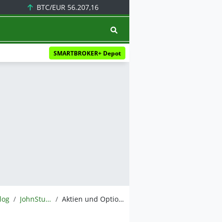
BTC/EUR
56.207,16
SMARTBROKER+ Depot
log
JohnStuartMill
Aktien und Optionen … einmal etwas für Anleger in unsicheren Zeiten