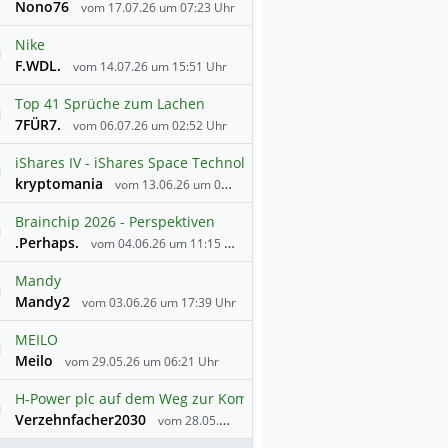
Nono76
vom 17.07.26 um 07:23 Uhr
Nike
F.WDL.
vom 14.07.26 um 15:51 Uhr
Top 41 Sprüche zum Lachen
7FÜR7.
vom 06.07.26 um 02:52 Uhr
iShares IV - iShares Space Technologies UCITS ETF Accum USD
kryptomania
vom 13.06.26 um 08:42 Uhr
Brainchip 2026 - Perspektiven
.Perhaps.
vom 04.06.26 um 11:15 Uhr
Mandy
Mandy2
vom 03.06.26 um 17:39 Uhr
MEILO
Meilo
vom 29.05.26 um 06:21 Uhr
H-Power plc auf dem Weg zur Kommerzialisierung und Themen
Verzehnfacher2030
vom 28.05.26 um 12:41 Uhr