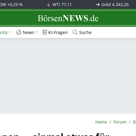
OW
+0,29 %
WTI
77,11
Gold
4.342,26
BörsenNEWS.de
ity
News
KI-Fragen
Suche
BörsenNEWS.de
Home
Forum
B