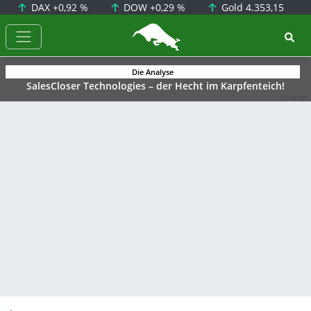
DAX
+0,92 %
DOW
+0,29 %
Gold
4.353,15
BörsenNEWS.de
Die Analyse
SalesCloser Technologies – der Hecht im Karpfenteich!
Anzeige