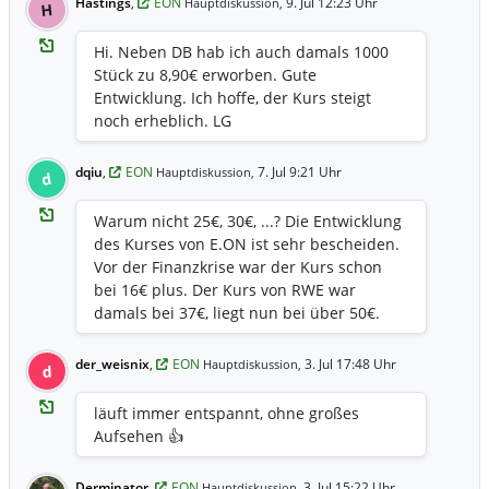
Hastings
,
EON
9. Jul 12:23 Uhr
Hauptdiskussion,
H
Hi. Neben DB hab ich auch damals 1000
Stück zu 8,90€ erworben. Gute
Entwicklung. Ich hoffe, der Kurs steigt
noch erheblich. LG
dqiu
,
EON
7. Jul 9:21 Uhr
Hauptdiskussion,
d
Warum nicht 25€, 30€, ...? Die Entwicklung
des Kurses von E.ON ist sehr bescheiden.
Vor der Finanzkrise war der Kurs schon
bei 16€ plus. Der Kurs von RWE war
damals bei 37€, liegt nun bei über 50€.
der_weisnix
,
EON
3. Jul 17:48 Uhr
Hauptdiskussion,
d
läuft immer entspannt, ohne großes
Aufsehen 👍
Derminator
,
EON
3. Jul 15:22 Uhr
Hauptdiskussion,