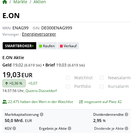
BörsenNEWS.de
Märkte
Aktien
E.ON
ENAG99
DE000ENAG999
WKN:
ISIN:
Energieversorger
Versorger
:
SMARTBROKER
+
Kaufen
Verkauf
E.ON Aktie
Geld
19,02
• Brief
19,03
(
6.619
)
(
6.619
)
Stk
Stk
19,03
EUR
Watchlist
Newsalarm
+0,36 %
+0,07
Portfolio
Kursalarm
14:37:56 Uhr
,
Quotrix Düsseldorf
22.475 haben den Wert in der Watchlist
insgesamt auf Platz 42
Marktkapitalisierung
Dividendenrendite
50,0 Mrd.
2,95
EUR
%
KGV
Ergebnis je Aktie
Dividende je Aktie