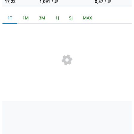
17,22
1,091
0,57
EUR
EUR
1T
1M
3M
1J
5J
MAX