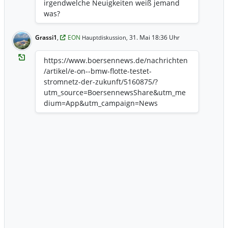
irgendwelche Neuigkeiten weiß jemand
was?
Grassi1
,
EON
31. Mai 18:36 Uhr
Hauptdiskussion,
https://www.boersennews.de/nachrichten
/artikel/e-on--bmw-flotte-testet-
stromnetz-der-zukunft/5160875/?
utm_source=BoersennewsShare&utm_me
dium=App&utm_campaign=News