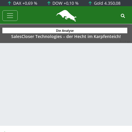
DAX
+0,69 %
DOW
+0,10 %
Gold
4.350,08
BörsenNEWS.de
Die Analyse
SalesCloser Technologies – der Hecht im Karpfenteich!
Anzeige