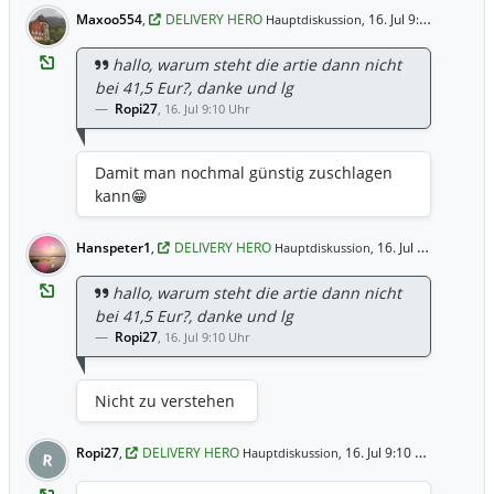
Aktionäre das Angebot erhalten, dürfte es
Maxoo554
,
DELIVERY HERO
16. Jul 9:28 Uhr
Hauptdiskussion,
sicher wieder gut steigen.
hallo, warum steht die artie dann nicht
bei 41,5 Eur?, danke und lg
Ropi27
,
16. Jul 9:10 Uhr
Damit man nochmal günstig zuschlagen
kann😁
Hanspeter1
,
DELIVERY HERO
16. Jul 9:15 Uhr
Hauptdiskussion,
hallo, warum steht die artie dann nicht
bei 41,5 Eur?, danke und lg
Ropi27
,
16. Jul 9:10 Uhr
Nicht zu verstehen
Ropi27
,
DELIVERY HERO
16. Jul 9:10 Uhr
Hauptdiskussion,
R