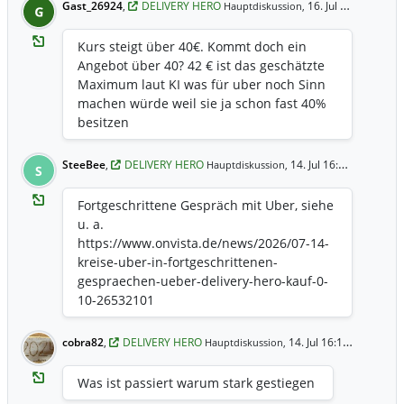
Gast_26924
,
DELIVERY HERO
16. Jul 8:01 Uhr
Hauptdiskussion,
G
Kurs steigt über 40€. Kommt doch ein
Angebot über 40? 42 € ist das geschätzte
Maximum laut KI was für uber noch Sinn
machen würde weil sie ja schon fast 40%
besitzen
SteeBee
,
DELIVERY HERO
14. Jul 16:47 Uhr
Hauptdiskussion,
S
Fortgeschrittene Gespräch mit Uber, siehe
u. a.
https://www.onvista.de/news/2026/07-14-
kreise-uber-in-fortgeschrittenen-
gespraechen-ueber-delivery-hero-kauf-0-
10-26532101
cobra82
,
DELIVERY HERO
14. Jul 16:17 Uhr
Hauptdiskussion,
Was ist passiert warum stark gestiegen