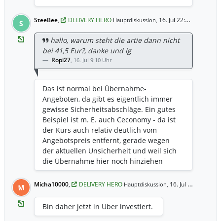
SteeBee
,
DELIVERY HERO
16. Jul 22:38 Uhr
Hauptdiskussion,
S
hallo, warum steht die artie dann nicht
bei 41,5 Eur?, danke und lg
Ropi27
,
16. Jul 9:10 Uhr
Das ist normal bei Übernahme-
Angeboten, da gibt es eigentlich immer
gewisse Sicherheitsabschläge. Ein gutes
Beispiel ist m. E. auch Ceconomy - da ist
der Kurs auch relativ deutlich vom
Angebotspreis entfernt, gerade wegen
der aktuellen Unsicherheit und weil sich
die Übernahme hier noch hinziehen
kann. Da verkaufen einige wohl lieber
frühzeitig anstatt das Kapital gebunden
Micha10000
,
DELIVERY HERO
16. Jul 9:31 Uhr
Hauptdiskussion,
M
liegen zu lassen und zu warten - nur wer
dafür schon 41,50 Euro zahlen?! Eigentlich
Bin daher jetzt in Uber investiert.
noch eine gute Gelegenheit; wenn die