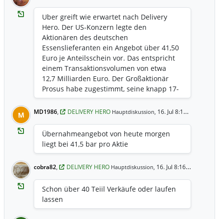
Uber greift wie erwartet nach Delivery
Hero. Der US-Konzern legte den
Aktionären des deutschen
Essenslieferanten ein Angebot über 41,50
Euro je Anteilsschein vor. Das entspricht
einem Transaktionsvolumen von etwa
12,7 Milliarden Euro. Der Großaktionär
Prosus habe zugestimmt, seine knapp 17-
prozentige Beteiligung an Delivery Hero
abzugeben. Der US-Fahrdienstvermittler
MD1986
,
DELIVERY HERO
16. Jul 8:19 Uhr
Hauptdiskussion,
M
und -Essenslieferant Uber machte die
Übernahme von einer
Übernahmeangebot von heute morgen
Mindestannahmeschwelle von 50 Prozent
liegt bei 41,5 bar pro Aktie
plus einer Aktie abhängig. Inklusive
Derivaten hatte sich Uber zuvor bereits
cobra82
,
DELIVERY HERO
16. Jul 8:16 Uhr
Hauptdiskussion,
knapp 37 Prozent der Anteile an Delivery
Hero gesichert.
Schon über 40 Teiil Verkäufe oder laufen
lassen