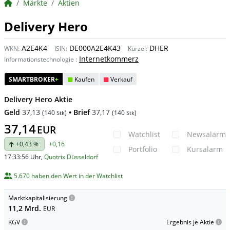
BörsenNEWS.de
Märkte
Aktien
Delivery Hero
A2E4K4
DE000A2E4K43
DHER
WKN:
ISIN:
Kürzel:
Internetkommerz
Informationstechnologie
:
SMARTBROKER
+
Kaufen
Verkauf
Delivery Hero Aktie
Geld
37,13
• Brief
37,17
(
140
)
(
140
)
Stk
Stk
37,14
EUR
Watchlist
Newsalarm
+0,43 %
+0,16
Portfolio
Kursalarm
17:33:56 Uhr
,
Quotrix Düsseldorf
5.670 haben den Wert in der Watchlist
Marktkapitalisierung
11,2 Mrd.
EUR
KGV
Ergebnis je Aktie