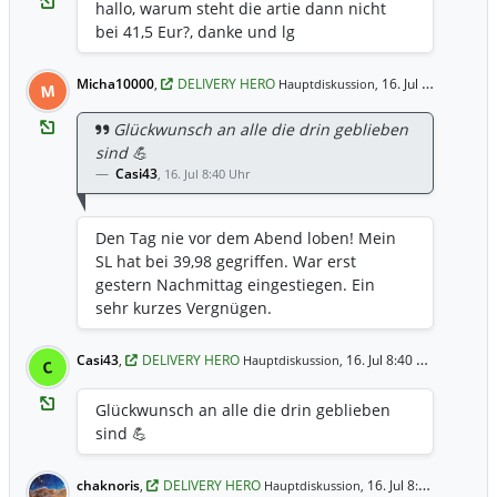
hallo, warum steht die artie dann nicht
bei 41,5 Eur?, danke und lg
Micha10000
,
DELIVERY HERO
16. Jul 9:03 Uhr
Hauptdiskussion,
M
Glückwunsch an alle die drin geblieben
sind 💪
Casi43
,
16. Jul 8:40 Uhr
Den Tag nie vor dem Abend loben! Mein
SL hat bei 39,98 gegriffen. War erst
gestern Nachmittag eingestiegen. Ein
sehr kurzes Vergnügen.
Casi43
,
DELIVERY HERO
16. Jul 8:40 Uhr
Hauptdiskussion,
C
Glückwunsch an alle die drin geblieben
sind 💪
chaknoris
,
DELIVERY HERO
16. Jul 8:39 Uhr
Hauptdiskussion,