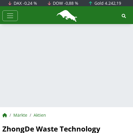
DAX
-0,24 %
DOW
-0,88 %
Gold
4.242,19
BörsenNEWS.de
BörsenNEWS.de
Märkte
Aktien
ZhongDe Waste Technology