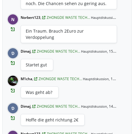
noch. Die Chancen sehen zu gering aus.
Norbert123
,
ZHONGDE WASTE TECH…
15.07.20
Hauptdiskussion,
N
Ein Traum. Brauch 2Euro zur
Verdoppelung
Dimaj
,
ZHONGDE WASTE TECH…
15.07.2021 8:34 Uhr
Hauptdiskussion,
D
Startet gut
M1cha
,
ZHONGDE WASTE TECH…
14.07.2021 19:25 Uhr
Hauptdiskussion,
Was geht ab?
Dimaj
,
ZHONGDE WASTE TECH…
14.07.2021 17:59 Uhr
Hauptdiskussion,
D
Hoffe die geht richtung 2€
Norbert123
,
ZHONGDE WASTE TECH…
14.07.20