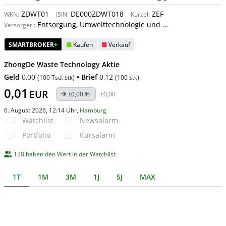
ZDWT01
DE000ZDWT018
ZEF
WKN:
ISIN:
Kürzel:
Entsorgung, Umwelttechnologie und -dienstleistung
Versorger
:
SMARTBROKER
+
Kaufen
Verkauf
ZhongDe Waste Technology Aktie
Geld
0,00
• Brief
0,12
(
100 Tsd.
)
(
100
)
Stk
Stk
0,01
EUR
±0,00 %
±0,00
6. August 2026, 12:14 Uhr
,
Hamburg
Watchlist
Newsalarm
Portfolio
Kursalarm
128 haben den Wert in der Watchlist
1T
1M
3M
1J
5J
MAX