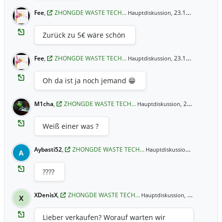
Fee
,
ZHONGDE WASTE TECH…
23.11.2021 20:38 Uhr
Hauptdiskussion,
Zurück zu 5€ wäre schön
Fee
,
ZHONGDE WASTE TECH…
23.11.2021 20:36 Uhr
Hauptdiskussion,
Oh da ist ja noch jemand 😁
M1cha
,
ZHONGDE WASTE TECH…
23.11.2021 19:33 Uhr
Hauptdiskussion,
Weiß einer was ?
Aybasti52
,
ZHONGDE WASTE TECH…
17.11.2021
Hauptdiskussion,
A
????
XDenisX
,
ZHONGDE WASTE TECH…
02.11.2021 8:52 Uhr
Hauptdiskussion,
X
Lieber verkaufen? Worauf warten wir