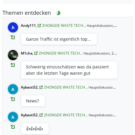
Themen entdecken
Andy111
,
ZHONGDE WASTE TECH…
25.10.2022 
Hauptdiskussion,
A
Ganze Traffic ist eigentlich top...
M1cha
,
ZHONGDE WASTE TECH…
23.11.2021 21:24 Uhr
Hauptdiskussion,
Schwierig einzuschätzen was da passiert
aber die letzten Tage waren gut
Aybasti52
,
ZHONGDE WASTE TECH…
23.11.2021
Hauptdiskussion,
A
News?
Aybasti52
,
ZHONGDE WASTE TECH…
23.11.2021
Hauptdiskussion,
A
👍👍👍👍