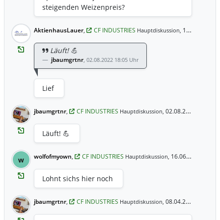
steigenden Weizenpreis?
AktienhausLauer
,
CF INDUSTRIES
16.03.2023 12:55 Uhr
Hauptdiskussion,
Läuft! 💪
jbaumgrtnr
,
02.08.2022 18:05 Uhr
Lief
jbaumgrtnr
,
CF INDUSTRIES
02.08.2022 18:05 Uhr
Hauptdiskussion,
Läuft! 💪
wolfofmyown
,
CF INDUSTRIES
16.06.2022 16:41 Uhr
Hauptdiskussion,
w
Lohnt sichs hier noch
jbaumgrtnr
,
CF INDUSTRIES
08.04.2022 14:14 Uhr
Hauptdiskussion,