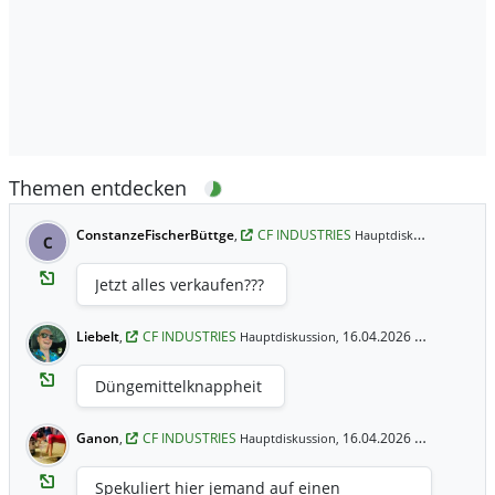
Themen entdecken
ConstanzeFischerBüttge
,
CF INDUSTRIES
9. Jul
Hauptdiskussion,
C
Jetzt alles verkaufen???
Liebelt
,
CF INDUSTRIES
16.04.2026 21:57 Uhr
Hauptdiskussion,
Düngemittelknappheit
Ganon
,
CF INDUSTRIES
16.04.2026 15:16 Uhr
Hauptdiskussion,
Spekuliert hier jemand auf einen