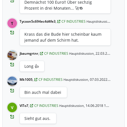
Demnächst 100 Euro!! Über sechzig
Prozent in drei Monaten... 🚀🍻
Tycoon5c694ec4d4fe3
,
CF INDUSTRIES
23.03.20
Hauptdiskussion,
T
Krass das die Bude hier scheinbar kaum
jemand auf dem Schirm hat.
jbaumgrtnr
,
CF INDUSTRIES
22.03.2022 4:00 Uhr
Hauptdiskussion,
Long 👍
Mk1005
,
CF INDUSTRIES
07.03.2022 11:29 Uhr
Hauptdiskussion,
Bin auch mal dabei
ViTo7
,
CF INDUSTRIES
14.06.2018 14:55 Uhr
Hauptdiskussion,
V
Sieht gut aus.