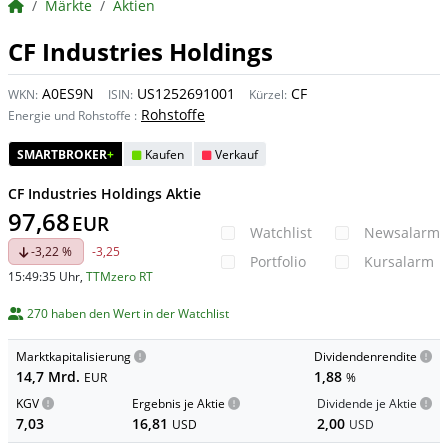
BörsenNEWS.de
Märkte
Aktien
CF Industries Holdings
A0ES9N
US1252691001
CF
WKN:
ISIN:
Kürzel:
Rohstoffe
Energie und Rohstoffe
:
SMARTBROKER
+
Kaufen
Verkauf
CF Industries Holdings Aktie
97,68
EUR
Watchlist
Newsalarm
-3,22 %
-3,25
Portfolio
Kursalarm
15:49:35 Uhr
,
TTMzero RT
270 haben den Wert in der Watchlist
Marktkapitalisierung
Dividendenrendite
14,7 Mrd.
1,88
EUR
%
KGV
Ergebnis je Aktie
Dividende je Aktie
7,03
16,81
2,00
USD
USD