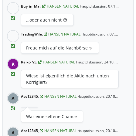
Buy_in_Mai
,
HANSEN NATURAL
07.11.2024 22:15 Uhr
Hauptdiskussion,
…oder auch nicht 😅
TradingWife
,
HANSEN NATURAL
07.11.2024 21:41 Uhr
Hauptdiskussion,
Freue mich auf die Nachbörse ✨
Raiko_V5
,
HANSEN NATURAL
24.10.2024 9:42 Uhr
Hauptdiskussion,
R
Wieso ist eigentlich die Aktie nach unten
Korrigiert?
Abc12345
,
HANSEN NATURAL
20.10.2024 11:49 Uhr
Hauptdiskussion,
A
War eine seltene Chance
Abc12345
,
HANSEN NATURAL
20.10.2024 11:47 Uhr
Hauptdiskussion,
A