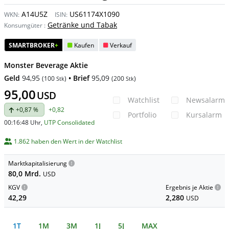
A14U5Z
US61174X1090
WKN:
ISIN:
Getränke und Tabak
Konsumgüter
:
SMARTBROKER
+
Kaufen
Verkauf
Monster Beverage Aktie
Geld
94,95
• Brief
95,09
(
100
)
(
200
)
Stk
Stk
95,00
USD
Watchlist
Newsalarm
+0,87 %
+0,82
Portfolio
Kursalarm
00:16:48 Uhr
,
UTP Consolidated
1.862 haben den Wert in der Watchlist
Marktkapitalisierung
80,0 Mrd.
USD
KGV
Ergebnis je Aktie
42,29
2,280
USD
1T
1M
3M
1J
5J
MAX