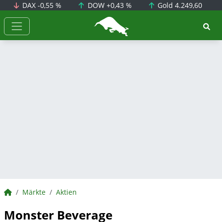
DAX
-0,55 %
DOW
+0,43 %
Gold
4.249,60
BörsenNEWS.de
BörsenNEWS.de
Märkte
Aktien
Monster Beverage