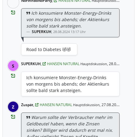
NoFinnboNoParty
,
HANSEN NATURAL
05.10.202
Hauptdiskussion,
Ich konsumiere Monster-Energy-Drinks
von morgens bis abends; der Aktienkurs
sollte bald stark ansteigen.
SUPERKUH
,
28.08.2024 13:17 Uhr
Road to Diabetes 🤣🤣
SUPERKUH
,
HANSEN NATURAL
28.08.2024 13:17 Uhr
Hauptdiskussion,
S
Ich konsumiere Monster-Energy-Drinks
von morgens bis abends; der Aktienkurs
sollte bald stark ansteigen.
Zuspät
,
HANSEN NATURAL
27.08.2024 19:10 Uhr
Hauptdiskussion,
Z
Warum sollte der Verbraucher mehr im
Geldbeutel haben, wenn die Zinsen
sinken? Billiger wird dadurch erst mal nix.
Außer vielleicht Zinsen auf Kredite