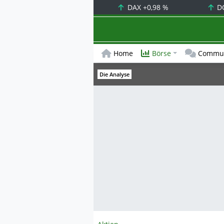
DAX
+0,98 %
D
Home
Börse
Commun
Die Analyse