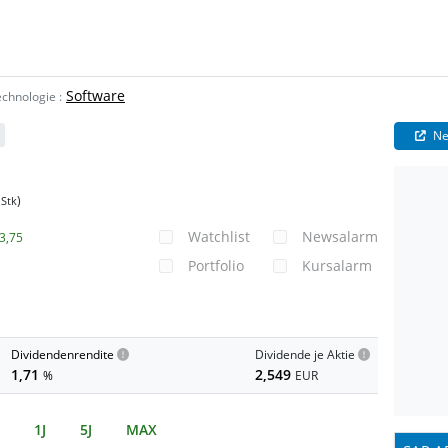
Software
echnologie
:
Ne
)
Stk
Watchlist
Newsalarm
3,75
Portfolio
Kursalarm
Dividendenrendite
Dividende je Aktie
1,71
2,549
%
EUR
1J
5J
MAX