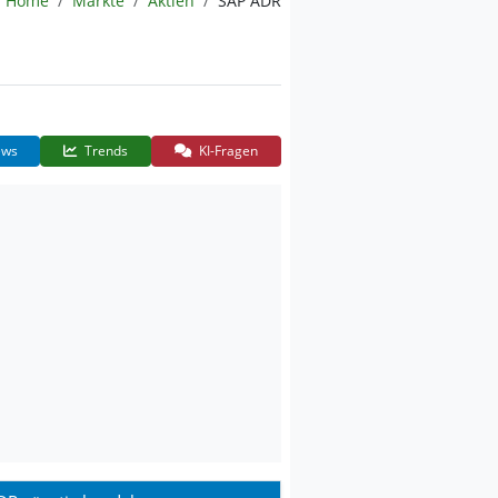
Home
Märkte
Aktien
SAP ADR
ws
Trends
KI-Fragen