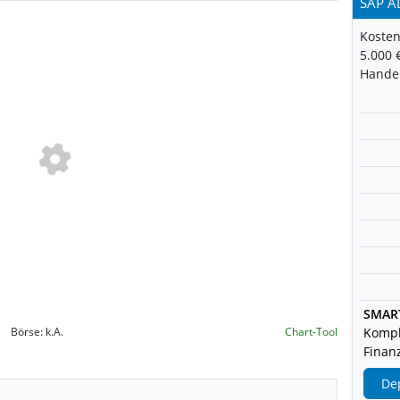
SAP A
Kosten
5.000 
Handel
SMAR
Börse:
k.A.
Chart-Tool
Kompl
Finanz
De