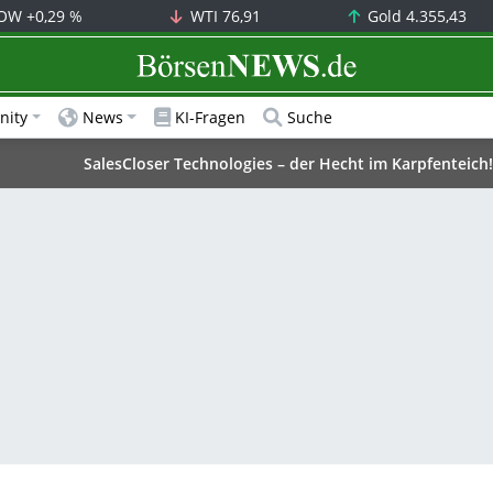
OW
+0,29 %
WTI
76,91
Gold
4.355,43
BörsenNEWS.de
ity
News
KI-Fragen
Suche
SalesCloser Technologies – der Hecht im Karpfenteich!