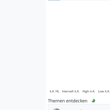
k.A.
HL
Intervall:
k.A.
High:
k.A.
Low:
k.A.
Themen entdecken