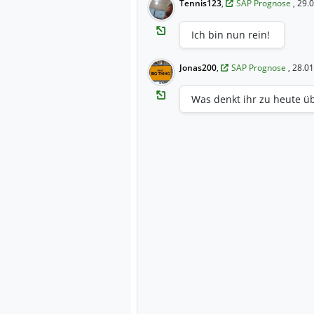
Tennis123
,
SAP Prognose
, 29.
Ich bin nun rein!
Jonas200
,
SAP Prognose
, 28.0
Was denkt ihr zu heute üb