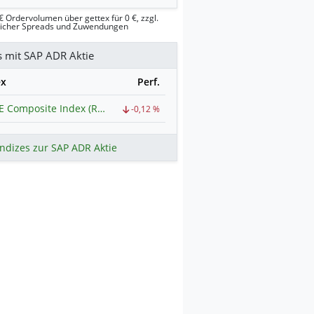
€ Ordervolumen über gettex für 0 €, zzgl.
licher Spreads und Zuwendungen
s mit SAP ADR Aktie
ex
Perf.
NYSE Composite Index (Revised)
-0,12 %
ndizes zur SAP ADR Aktie