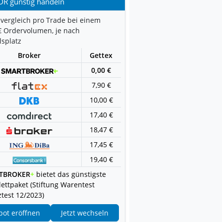
DR günstig handeln
vergleich pro Trade bei einem
€ Ordervolumen, je nach
splatz
Broker
Gettex
0,00 €
7,90 €
10,00 €
17,40 €
18,47 €
17,45 €
19,40 €
TBROKER
+
bietet das günstigste
ettpaket (Stiftung Warentest
test 12/2023)
pot eröffnen
Jetzt wechseln