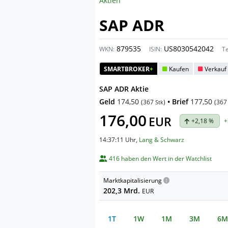
Aktien
SAP ADR
879535
US8030542042
WKN:
ISIN:
T
SMARTBROKER
+
Kaufen
Verkauf
SAP ADR Aktie
Geld
174,50
• Brief
177,50
(
367
)
(
367
Stk
176,00
EUR
+2,18 %
+
14:37:11 Uhr
,
Lang & Schwarz
416 haben den Wert in der Watchlist
Marktkapitalisierung
202,3 Mrd.
EUR
1T
1W
1M
3M
6M