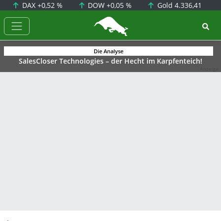
DAX
+0,52 %
DOW
+0,05 %
Gold
4.336,41
BörsenNEWS.de
Die Analyse
SalesCloser Technologies – der Hecht im Karpfenteich!
Anzeige