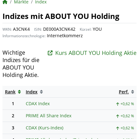
BörsenNEWS.de
Märkte
Index
Indizes mit ABOUT YOU Holding
A3CNK4
DE000A3CNK42
YOU
WKN:
ISIN:
Kürzel:
Internetkommerz
Informationstechnologie:
Wichtige
Kurs ABOUT YOU Holding Aktie
Indizes für die
ABOUT YOU
Holding Aktie.
Rank
Index
Perf.
1
CDAX Index
+0,62 %
2
PRIME All Share Index
+0,62 %
3
CDAX (Kurs-Index)
+0,62 %