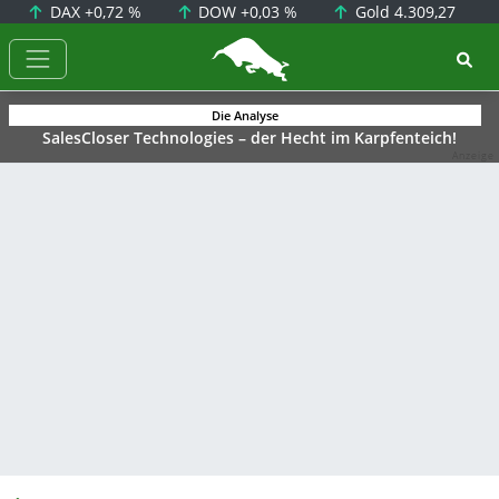
DAX
+0,72 %
DOW
+0,03 %
Gold
4.309,27
BörsenNEWS.de
Die Analyse
SalesCloser Technologies – der Hecht im Karpfenteich!
Anzeige