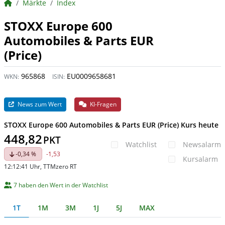
BörsenNEWS.de
Märkte
Index
STOXX Europe 600
Automobiles & Parts EUR
(Price)
965868
EU0009658681
WKN:
ISIN:
News zum Wert
KI-Fragen
STOXX Europe 600 Automobiles & Parts EUR (Price) Kurs heute
448,82
PKT
Watchlist
Newsalarm
-0,34 %
-1,53
Kursalarm
12:12:41 Uhr
, TTMzero RT
7 haben den Wert in der Watchlist
1T
1M
3M
1J
5J
MAX