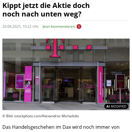
Kippt jetzt die Aktie doch
noch nach unten weg?
20.04.2025, 10:22 Uhr
Jetzt kommentieren:
0
In
AI
MODIFIED
© Bild: istockphoto.com/Alexandros Michailidis
Das Handelsgeschehen im Dax wird noch immer von