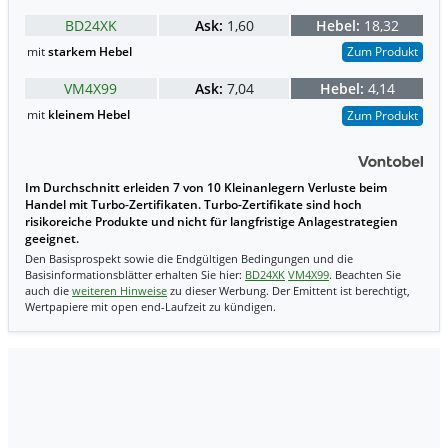
BD24XK
Ask:
1,60
Hebel:
18,32
mit
starkem Hebel
Zum Produkt
VM4X99
Ask:
7,04
Hebel:
4,14
mit
kleinem Hebel
Zum Produkt
Im Durchschnitt erleiden 7 von 10 Kleinanlegern Verluste beim
Handel mit Turbo-Zertifikaten. Turbo-Zertifikate sind hoch
risikoreiche Produkte und nicht für langfristige Anlagestrategien
geeignet.
Den Basisprospekt sowie die Endgültigen Bedingungen und die
Basisinformationsblätter erhalten Sie hier:
BD24XK
VM4X99
. Beachten Sie
auch die
weiteren Hinweise
zu dieser Werbung. Der Emittent ist berechtigt,
Wertpapiere mit open end-Laufzeit zu kündigen.