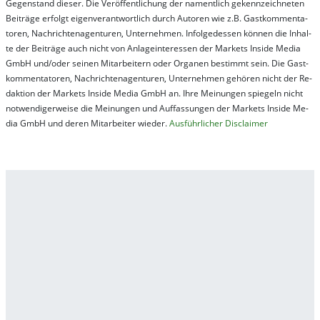
Ge­gen­stand die­ser. Die Ver­öf­fent­lich­ung der na­ment­lich ge­kenn­zeich­net­en
Bei­trä­ge er­folgt ei­gen­ver­ant­wort­lich durch Au­tor­en wie z.B. Gast­kom­men­ta­
tor­en, Nach­richt­en­ag­en­tur­en, Un­ter­neh­men. In­fol­ge­des­sen kön­nen die In­hal­
te der Bei­trä­ge auch nicht von An­la­ge­in­te­res­sen der Mar­kets In­side Me­dia
GmbH und/oder sei­nen Mit­ar­bei­tern oder Or­ga­nen be­stim­mt sein. Die Gast­
kom­men­ta­tor­en, Nach­rich­ten­ag­en­tur­en, Un­ter­neh­men ge­hör­en nicht der Re­
dak­tion der Mar­kets In­side Me­dia GmbH an. Ihre Mei­nung­en spie­geln nicht
not­wen­di­ger­wei­se die Mei­nung­en und Auf­fas­sung­en der Mar­kets In­side Me­
dia GmbH und de­ren Mit­ar­bei­ter wie­der.
Aus­führ­lich­er Dis­clai­mer