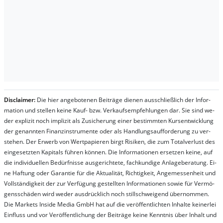
Dis­clai­mer:
Die hier an­ge­bo­te­nen Bei­trä­ge die­nen aus­schließ­lich der In­for­
ma­t­ion und stel­len kei­ne Kauf- bzw. Ver­kaufs­em­pfeh­lung­en dar. Sie sind we­
der ex­pli­zit noch im­pli­zit als Zu­sich­er­ung ei­ner be­stim­mt­en Kurs­ent­wick­lung
der ge­nan­nt­en Fi­nanz­in­stru­men­te oder als Handl­ungs­auf­for­der­ung zu ver­
steh­en. Der Er­werb von Wert­pa­pier­en birgt Ri­si­ken, die zum To­tal­ver­lust des
ein­ge­setz­ten Ka­pi­tals füh­ren kön­nen. Die In­for­ma­tion­en er­setz­en kei­ne, auf
die in­di­vi­du­el­len Be­dür­fnis­se aus­ge­rich­te­te, fach­kun­di­ge An­la­ge­be­ra­tung. Ei­
ne Haf­tung oder Ga­ran­tie für die Ak­tu­ali­tät, Rich­tig­keit, An­ge­mes­sen­heit und
Vol­lständ­ig­keit der zur Ver­fü­gung ge­stel­lt­en In­for­ma­tion­en so­wie für Ver­mö­
gens­schä­den wird we­der aus­drück­lich noch stil­lschwei­gend über­nom­men.
Die Mar­kets In­side Me­dia GmbH hat auf die ver­öf­fent­lich­ten In­hal­te kei­ner­lei
Ein­fluss und vor Ver­öf­fent­lich­ung der Bei­trä­ge kei­ne Ken­nt­nis über In­halt und