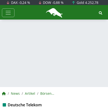
DAX
-0,24 %
DOW
-0,88 %
Gold
4.252,78
BörsenNEWS.de
BörsenNEWS.de
News
Artikel
BörsenNEWS.de
Deutsche Telekom