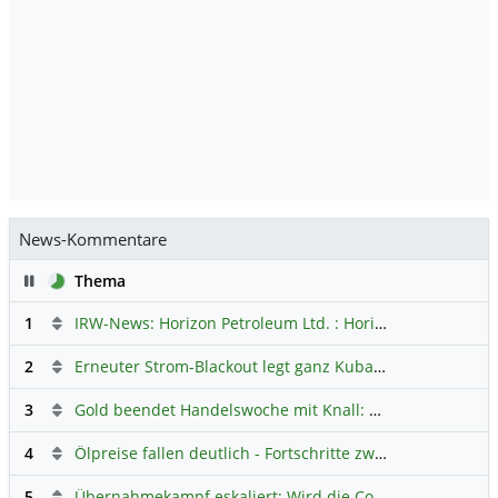
News-Kommentare
Pause
Thema
1
IRW-News: Horizon Petroleum Ltd. : Horizon Petroleum beginnt mit der Testförderung im Projekt Lachowice in Polen und schließt die Platzierung einer überzeichneten Wandelanleihe ab
2
Erneuter Strom-Blackout legt ganz Kuba lahm
Hauptdiskus
3
Gold beendet Handelswoche mit Knall: Barrick Mining – Ist diese Aktie wieder ein Kauf?
4
Ölpreise fallen deutlich - Fortschritte zwischen USA und Iran belasten
5
Übernahmekampf eskaliert: Wird die Commerzbank italienisch?