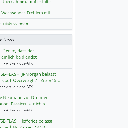
Übernahmekampf eskaliert: Wird die Commerzbank italienisch?
H
Wachsendes Problem mit kriminellen Kunden im Online-Handel
H
le Diskussionen
re News
 Denke, dass der
ziemlich bald endet
r • Artikel • dpa-AFX
SE-FLASH: JPMorgan belässt
s auf 'Overweight' - Ziel 345…
r • Artikel • dpa-AFX
te Neumann zur Drohnen-
tion: Passiert ist nichts
r • Artikel • dpa-AFX
E-FLASH: Jefferies belässt
li auf 'Buy' - Ziel 28,50 …