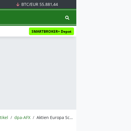
BTC/EUR
55.881,44
SMARTBROKER+ Depot
tikel
dpa-AFX
Aktien Europa Schluss: Knappe Gewinne - SMI in der Schweiz legt stärker zu