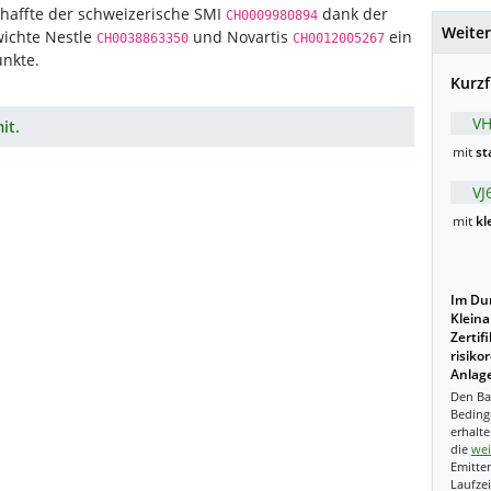
chaffte der schweizerische SMI
dank der
CH0009980894
Weiter
wichte Nestle
und Novartis
ein
CH0038863350
CH0012005267
unkte.
Kurzf
VH
it.
mit
st
VJ
mit
kl
Im Dur
Kleina
Zertif
risiko
Anlage
Den Ba
Beding
erhalte
die
wei
Emitten
Laufzei