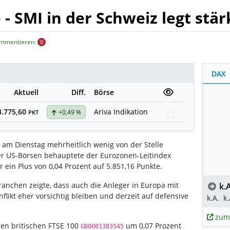
 SMI in der Schweiz legt stär
ommentieren:
0
DAX
Aktuell
Diff.
Börse
3.775,60
Ariva Indikation
+0,49 %
Watchlist
PKT
 am Dienstag mehrheitlich wenig von der Stelle
 US-Börsen behauptete der Eurozonen-Leitindex
r ein Plus von 0,04 Prozent auf 5.851,16 Punkte.
anchen zeigte, dass auch die Anleger in Europa mit
k.A
likt eher vorsichtig bleiben und derzeit auf defensive
k.A.
k.
zum
den britischen FTSE 100
um 0,07 Prozent
GB0001383545