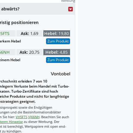
Werbung
 abwärts?
ristig positionieren
5FTS
Ask:
1,69
Hebel:
19,80
arkem Hebel
Zum Produkt
66NH
Ask:
20,75
Hebel:
4,85
einem Hebel
Zum Produkt
chschnitt erleiden 7 von 10
nlegern Verluste beim Handel mit Turbo-
ikaten. Turbo-Zertifikate sind hoch
reiche Produkte und nicht für langfristige
strategien geeignet.
sisprospekt sowie die Endgültigen
ungen und die Basisinformationsblätter
n Sie hier:
VH5FTS
VJ66NH
. Beachten Sie auch
teren Hinweise
zu dieser Werbung. Der
t ist berechtigt, Wertpapiere mit open end-
t zu kündigen.