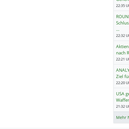
22:35 Uh
ROUND
Schlus
…
22:32 Uh
Aktien
nach R
22:21 Uh
ANALYS
Ziel f
22:20 Uh
USA g
Waffe
21:32 Uh
Mehr 