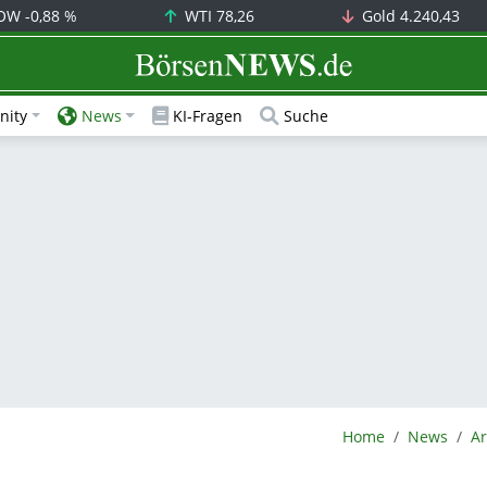
OW
-0,88 %
WTI
78,26
Gold
4.240,43
BörsenNEWS.de
ity
News
KI-Fragen
Suche
BörsenNEWS.de
Home
News
Ar