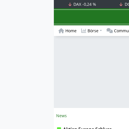
DAX
-0,24 %
D
Home
Börse
Commun
News