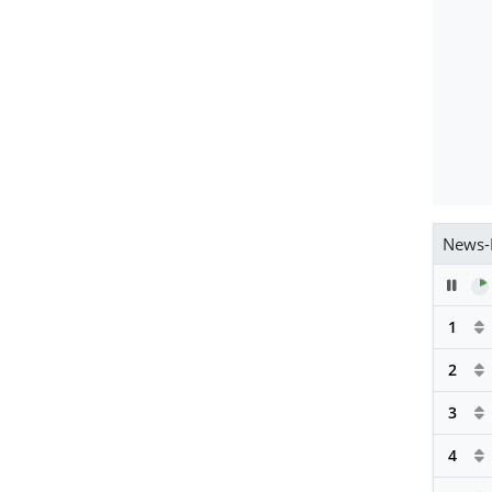
News-
Pau
1
2
3
4