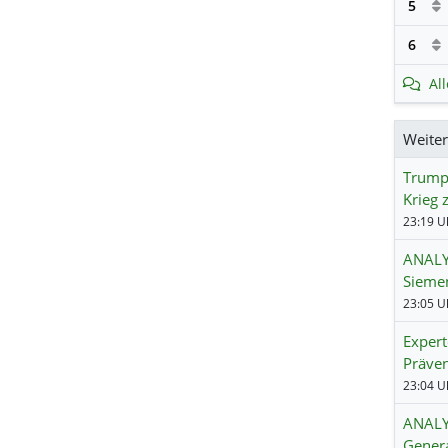
5
6
Al
Weite
Trump:
Krieg 
23:19 Uh
ANALY
Siemen
23:05 Uh
Exper
Präven
23:04 Uh
ANALYS
Genera