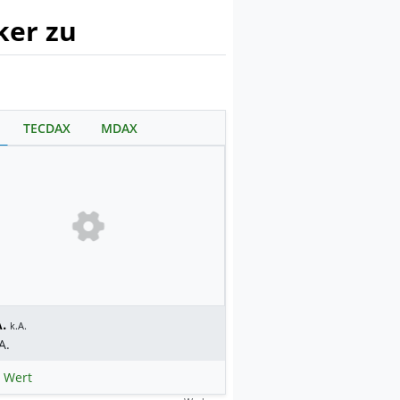
ker zu
TECDAX
MDAX
.
k.A.
A.
 Wert