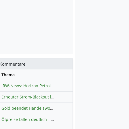
Kommentare
se
Thema
IRW-News: Horizon Petroleum Ltd. : Horizon Petroleum beginnt mit der Testförderung im Projekt Lachowice in Polen und schließt die Platzierung einer überzeichneten Wandelanleihe ab
Erneuter Strom-Blackout legt ganz Kuba lahm
Hauptdiskussion
Gold beendet Handelswoche mit Knall: Barrick Mining – Ist diese Aktie wieder ein Kauf?
Ölpreise fallen deutlich - Fortschritte zwischen USA und Iran belasten