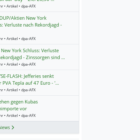
r • Artikel • dpa-AFX
UP/Aktien New York
s: Verluste nach Rekordjagd -
r • Artikel • dpa-AFX
 New York Schluss: Verluste
ekordjagd - Zinssorgen sind …
r • Artikel • dpa-AFX
E-FLASH: Jefferies senkt
ür PVA Tepla auf 47 Euro - '…
r • Artikel • dpa-AFX
ehen gegen Kubas
nimporte vor
r • Artikel • dpa-AFX
News