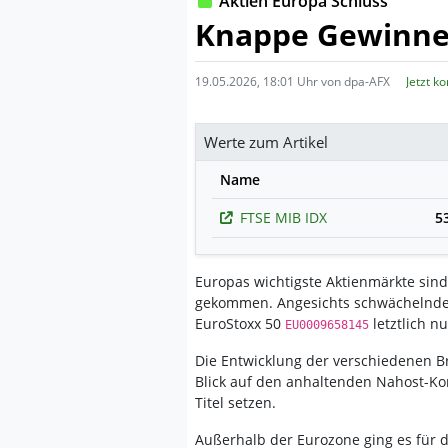
Aktien Europa Schluss
Knappe Gewinne -
19.05.2026, 18:01 Uhr von dpa-AFX
Jetzt k
Werte zum Artikel
Name
FTSE MIB IDX
5
Europas wichtigste Aktienmärkte sind
gekommen. Angesichts schwächelnder
EuroStoxx 50
letztlich nu
EU0009658145
Die Entwicklung der verschiedenen Br
Blick auf den anhaltenden Nahost-Konf
Titel setzen.
Außerhalb der Eurozone ging es für 