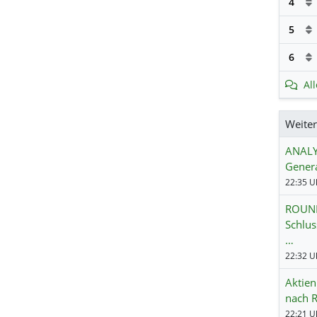
4
5
6
Al
Weite
ANALYS
Genera
22:35 Uh
ROUND
Schlus
…
22:32 Uh
Aktien
nach R
22:21 Uh