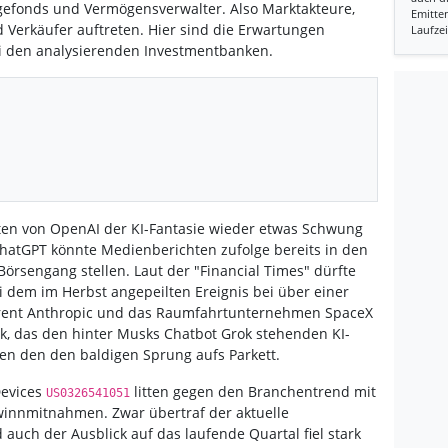
gefonds und Vermögensverwalter. Also Marktakteure,
Emitten
d Verkäufer auftreten. Hier sind die Erwartungen
Laufzei
ei den analysierenden Investmentbanken.
ten von OpenAI der KI-Fantasie wieder etwas Schwung
ChatGPT könnte Medienberichten zufolge bereits in den
rsengang stellen. Laut der "Financial Times" dürfte
dem im Herbst angepeilten Ereignis bei über einer
urrent Anthropic und das Raumfahrtunternehmen SpaceX
k, das den hinter Musks Chatbot Grok stehenden KI-
en den den baldigen Sprung aufs Parkett.
Devices
litten gegen den Branchentrend mit
US0326541051
winnmitnahmen. Zwar übertraf der aktuelle
auch der Ausblick auf das laufende Quartal fiel stark