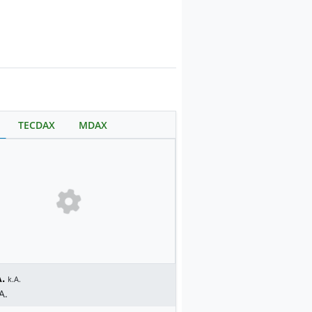
TECDAX
MDAX
.
k.A.
A.