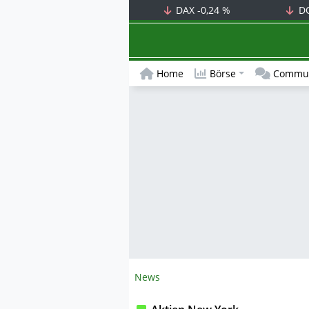
DAX
-0,24 %
D
Home
Börse
Commun
News