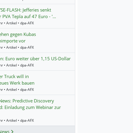
E-FLASH: Jefferies senkt
ür PVA Tepla auf 47 Euro - '…
r • Artikel • dpa-AFX
ehen gegen Kubas
nimporte vor
r • Artikel • dpa-AFX
n: Euro weiter über 1,15 US-Dollar
r • Artikel • dpa-AFX
r Truck will in
eues Werk bauen
r • Artikel • dpa-AFX
ews: Predictive Discovery
d: Einladung zum Webinar zur
r • Artikel • dpa-AFX
News