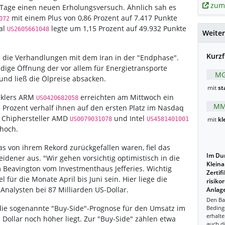
zum
age einen neuen Erholungsversuch. Ähnlich sah es
mit einem Plus von 0,86 Prozent auf 7.417 Punkte
072
ial
legte um 1,15 Prozent auf 49.932 Punkte
US2605661048
Weiter
Kurzf
 die Verhandlungen mit dem Iran in der "Endphase".
dige Öffnung der vor allem für Energietransporte
MG
nd ließ die Ölpreise absacken.
mit
st
icklers ARM
erreichten am Mittwoch ein
US0420682058
MM
 Prozent verhalf ihnen auf den ersten Platz im Nasdaq
er Chiphersteller AMD
und Intel
mit
kl
US0079031078
US4581401001
 hoch.
was von ihrem Rekord zurückgefallen waren, fiel das
Im Dur
idener aus. "Wir gehen vorsichtig optimistisch in die
Kleina
m Beavington vom Investmenthaus Jefferies. Wichtig
Zertif
 für die Monate April bis Juni sein. Hier liege die
risiko
Analysten bei 87 Milliarden US-Dollar.
Anlage
Den Ba
n die sogenannte "Buy-Side"-Prognose für den Umsatz im
Beding
erhalte
 Dollar noch höher liegt. Zur "Buy-Side" zählen etwa
auch d