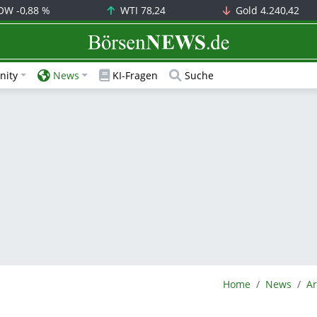
OW
-0,88 %
WTI
78,24
Gold
4.240,42
BörsenNEWS.de
ity
News
KI-Fragen
Suche
BörsenNEWS.de
Home
News
Ar