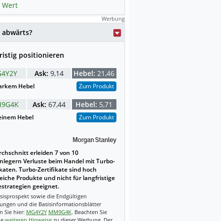
 Wert
Werbung
 abwärts?
ristig positionieren
4Y2Y
Ask:
9,14
Hebel:
21,46
arkem Hebel
Zum Produkt
9G4K
Ask:
67,44
Hebel:
5,71
einem Hebel
Zum Produkt
chschnitt erleiden 7 von 10
nlegern Verluste beim Handel mit Turbo-
ikaten. Turbo-Zertifikate sind hoch
reiche Produkte und nicht für langfristige
strategien geeignet.
sisprospekt sowie die Endgültigen
ungen und die Basisinformationsblätter
n Sie hier:
MG4Y2Y
MM9G4K
. Beachten Sie
ie
weiteren Hinweise
zu dieser Werbung. Der