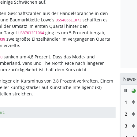
 einige Schwächen auf.
ten Geschäftszahlen aus der Handelsbranche in den
- und Baumarktkette Lowe's
schafften es
US5486611073
ohl der Umsatz im ersten Quartal hinter den
ür Target
ging es um 5 Prozent bergab,
US87612E1064
zweitgrößte Einzelhändler im vergangenen Quartal
039
 erzielte.
sanken um 4,8 Prozent. Dass das Mode- und
80
imberland, Vans und The North Face nach längerer
um zurückgekehrt ist, half dem Kurs nicht.
News-
leger ein Kursminus von 3,8 Prozent verkraften. Einem
ller künftig stärker auf Künstliche Intelligenz (KI)
Pau
ellen streichen.
1
it.
2
3