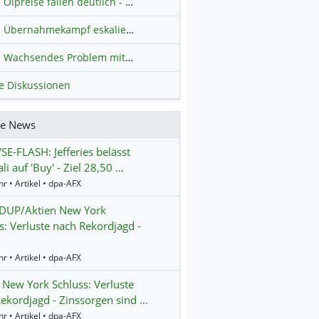
Ölpreise fallen deutlich - Fortschritte zwischen USA und Iran belasten
Übernahmekampf eskaliert: Wird die Commerzbank italienisch?
H
Wachsendes Problem mit kriminellen Kunden im Online-Handel
H
le Diskussionen
re News
E-FLASH: Jefferies belässt
li auf 'Buy' - Ziel 28,50 …
r • Artikel • dpa-AFX
UP/Aktien New York
s: Verluste nach Rekordjagd -
r • Artikel • dpa-AFX
 New York Schluss: Verluste
ekordjagd - Zinssorgen sind …
r • Artikel • dpa-AFX