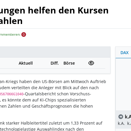
ungen helfen den Kursen
ahlen
ommentieren:
0
DAX
Aktuell
Diff.
Börse
ran-Kriegs haben den US-Börsen am Mittwoch Auftrieb
udem verteilten die Anleger mit Blick auf den nach
-Quartalsbericht schon Vorschuss-
US67066G1040
es könnte dem auf KI-Chips spezialisierten
seinen Zahlen und Geschäftsprognosen die hohen
k.A
nk starker Halbleitertitel zuletzt um 1,33 Prozent auf
k.A.
k.
technologielastige Auswahlindex nach den