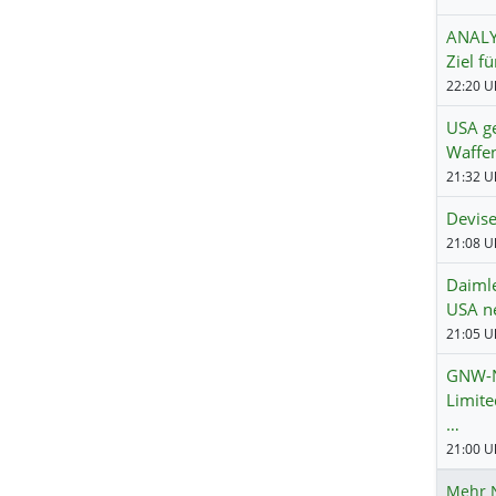
ANALYS
Ziel f
22:20 Uh
USA g
Waffe
21:32 Uh
Devise
21:08 Uh
Daimle
USA n
21:05 Uh
GNW-N
Limite
…
21:00 Uh
Mehr 