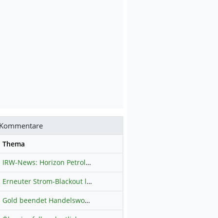
Kommentare
se
Thema
IRW-News: Horizon Petroleum Ltd. : Horizon Petroleum beginnt mit der Testförderung im Projekt Lachowice in Polen und schließt die Platzierung einer überzeichneten Wandelanleihe ab
Erneuter Strom-Blackout legt ganz Kuba lahm
Hauptdiskussion
Gold beendet Handelswoche mit Knall: Barrick Mining – Ist diese Aktie wieder ein Kauf?