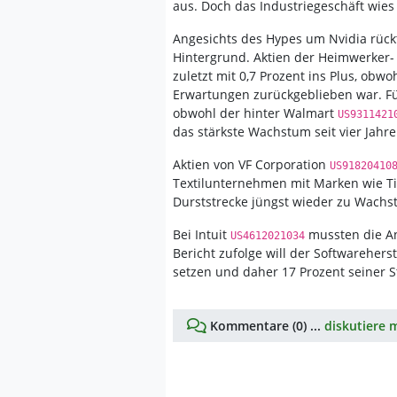
aus. Doch das Industriegeschäft wies
Angesichts des Hypes um Nvidia rück
Hintergrund. Aktien der Heimwerker
zuletzt mit 0,7 Prozent ins Plus, obw
Erwartungen zurückgeblieben war. F
obwohl der hinter Walmart
US9311421
das stärkste Wachstum seit vier Jahren
Aktien von VF Corporation
US91820410
Textilunternehmen mit Marken wie T
Durststrecke jüngst wieder zu Wachst
Bei Intuit
mussten die An
US4612021034
Bericht zufolge will der Softwareherste
setzen und daher 17 Prozent seiner St
Kommentare (0) ...
diskutiere m