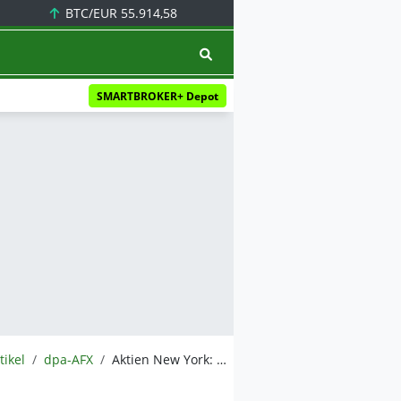
BTC/EUR
55.914,58
SMARTBROKER+ Depot
tikel
dpa-AFX
Aktien New York: Neue Iran-Hoffnungen helfen den Kursen vor den Nvidia-Zahlen