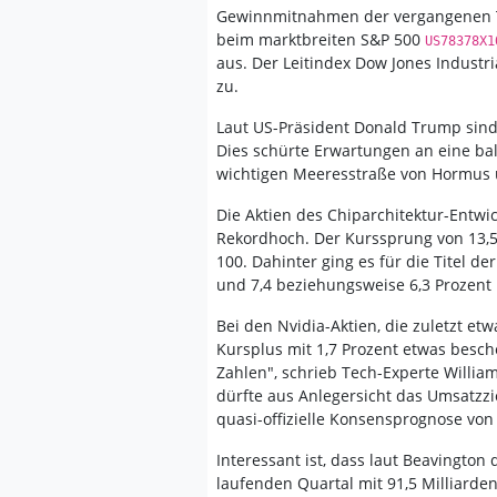
Gewinnmitnahmen der vergangenen T
beim marktbreiten S&P 500
US78378X1
aus. Der Leitindex Dow Jones Industr
zu.
Laut US-Präsident Donald Trump sind
Dies schürte Erwartungen an eine bal
wichtigen Meeresstraße von Hormus u
Die Aktien des Chiparchitektur-Entw
Rekordhoch. Der Kurssprung von 13,5
100. Dahinter ging es für die Titel d
und 7,4 beziehungsweise 6,3 Prozent
Bei den Nvidia-Aktien, die zuletzt et
Kursplus mit 1,7 Prozent etwas besche
Zahlen", schrieb Tech-Experte Willia
dürfte aus Anlegersicht das Umsatzziel
quasi-offizielle Konsensprognose von 
Interessant ist, dass laut Beavingto
laufenden Quartal mit 91,5 Milliarden