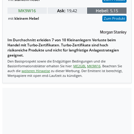
MK9W16
Ask:
19,42
Hebel:
5,15
mit
kleinem Hebel
Zum Produkt
Im Durchschnitt erleiden 7 von 10 Kleinanlegern Verluste beim
Handel mit Turbo-Zertifikaten. Turbo-Zertifikate sind hoch
risikoreiche Produkte und nicht für langfristige Anlagestrategien
geeignet.
Den Basisprospekt sowie die Endgültigen Bedingungen und die
Basisinformationsblätter erhalten Sie hier:
ME2GBL
MK9W16
. Beachten Sie
auch die
weiteren Hinweise
zu dieser Werbung. Der Emittent ist berechtigt,
Wertpapiere mit open end-Laufzeit zu kündigen.