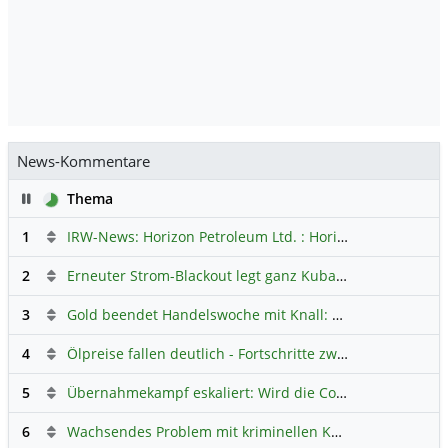
News-Kommentare
Pause
Thema
1
IRW-News: Horizon Petroleum Ltd. : Horizon Petroleum beginnt mit der Testförderung im Projekt Lachowice in Polen und schließt die Platzierung einer überzeichneten Wandelanleihe ab
2
Erneuter Strom-Blackout legt ganz Kuba lahm
Hauptdiskus
3
Gold beendet Handelswoche mit Knall: Barrick Mining – Ist diese Aktie wieder ein Kauf?
4
Ölpreise fallen deutlich - Fortschritte zwischen USA und Iran belasten
5
Übernahmekampf eskaliert: Wird die Commerzbank italienisch?
6
Wachsendes Problem mit kriminellen Kunden im Online-Handel