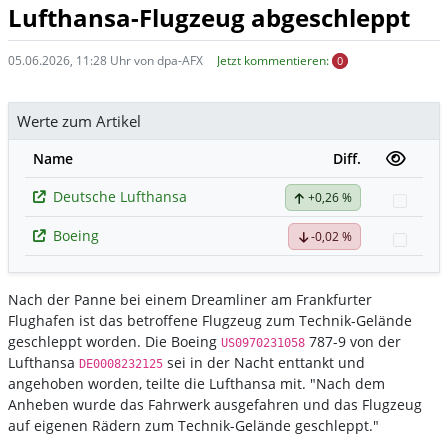
Lufthansa-Flugzeug abgeschleppt
05.06.2026, 11:28 Uhr von dpa-AFX
Jetzt kommentieren:
0
Werte zum Artikel
Name
Diff.
Deutsche Lufthansa
+0,26 %
Watch
Boeing
-0,02 %
Watch
Nach der Panne bei einem Dreamliner am Frankfurter
Flughafen ist das betroffene Flugzeug zum Technik-Gelände
geschleppt worden. Die Boeing
787-9 von der
US0970231058
Lufthansa
sei in der Nacht enttankt und
DE0008232125
angehoben worden, teilte die Lufthansa mit. "Nach dem
Anheben wurde das Fahrwerk ausgefahren und das Flugzeug
auf eigenen Rädern zum Technik-Gelände geschleppt."