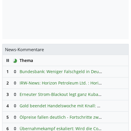
News-Kommentare
Pause
Thema
1
Bundesbank: Weniger Falschgeld in Deutschland
Hauptdi
2
IRW-News: Horizon Petroleum Ltd. : Horizon Petroleum beginnt mit der Testförderung im Projekt Lachowice in Polen und schließt die Platzierung einer überzeichneten Wandelanleihe ab
3
Erneuter Strom-Blackout legt ganz Kuba lahm
Hauptdiskus
4
Gold beendet Handelswoche mit Knall: Barrick Mining – Ist diese Aktie wieder ein Kauf?
5
Ölpreise fallen deutlich - Fortschritte zwischen USA und Iran belasten
6
Übernahmekampf eskaliert: Wird die Commerzbank italienisch?