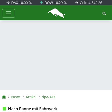
DAX
+0,00 %
DOW
+0,29 %
Gold
4.342,26
BörsenNEWS.de
BörsenNEWS.de
News
Artikel
dpa-AFX
Nach Panne mit Fahrwerk