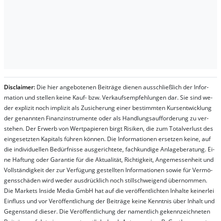
Dis­clai­mer:
Die hier an­ge­bo­te­nen Bei­trä­ge die­nen aus­schließ­lich der In­for­
ma­t­ion und stel­len kei­ne Kauf- bzw. Ver­kaufs­em­pfeh­lung­en dar. Sie sind we­
der ex­pli­zit noch im­pli­zit als Zu­sich­er­ung ei­ner be­stim­mt­en Kurs­ent­wick­lung
der ge­nan­nt­en Fi­nanz­in­stru­men­te oder als Handl­ungs­auf­for­der­ung zu ver­
steh­en. Der Er­werb von Wert­pa­pier­en birgt Ri­si­ken, die zum To­tal­ver­lust des
ein­ge­setz­ten Ka­pi­tals füh­ren kön­nen. Die In­for­ma­tion­en er­setz­en kei­ne, auf
die in­di­vi­du­el­len Be­dür­fnis­se aus­ge­rich­te­te, fach­kun­di­ge An­la­ge­be­ra­tung. Ei­
ne Haf­tung oder Ga­ran­tie für die Ak­tu­ali­tät, Rich­tig­keit, An­ge­mes­sen­heit und
Vol­lständ­ig­keit der zur Ver­fü­gung ge­stel­lt­en In­for­ma­tion­en so­wie für Ver­mö­
gens­schä­den wird we­der aus­drück­lich noch stil­lschwei­gend über­nom­men.
Die Mar­kets In­side Me­dia GmbH hat auf die ver­öf­fent­lich­ten In­hal­te kei­ner­lei
Ein­fluss und vor Ver­öf­fent­lich­ung der Bei­trä­ge kei­ne Ken­nt­nis über In­halt und
Ge­gen­stand die­ser. Die Ver­öf­fent­lich­ung der na­ment­lich ge­kenn­zeich­net­en