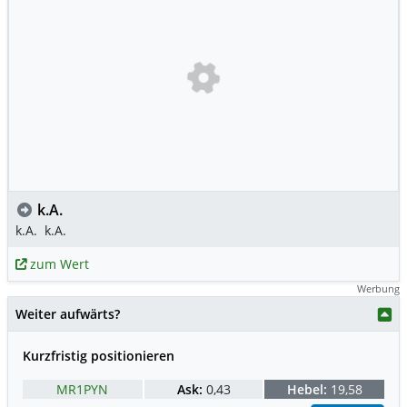
k.A.
k.A.
k.A.
zum Wert
Werbung
Weiter aufwärts?
Kurzfristig positionieren
MR1PYN
Ask:
0,43
Hebel:
19,58