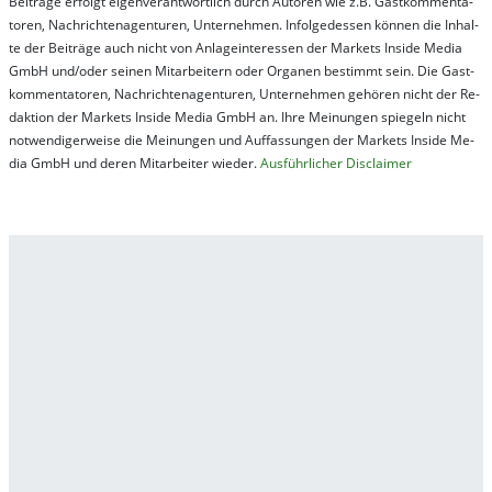
Bei­trä­ge er­folgt ei­gen­ver­ant­wort­lich durch Au­tor­en wie z.B. Gast­kom­men­ta­
tor­en, Nach­richt­en­ag­en­tur­en, Un­ter­neh­men. In­fol­ge­des­sen kön­nen die In­hal­
te der Bei­trä­ge auch nicht von An­la­ge­in­te­res­sen der Mar­kets In­side Me­dia
GmbH und/oder sei­nen Mit­ar­bei­tern oder Or­ga­nen be­stim­mt sein. Die Gast­
kom­men­ta­tor­en, Nach­rich­ten­ag­en­tur­en, Un­ter­neh­men ge­hör­en nicht der Re­
dak­tion der Mar­kets In­side Me­dia GmbH an. Ihre Mei­nung­en spie­geln nicht
not­wen­di­ger­wei­se die Mei­nung­en und Auf­fas­sung­en der Mar­kets In­side Me­
dia GmbH und de­ren Mit­ar­bei­ter wie­der.
Aus­führ­lich­er Dis­clai­mer