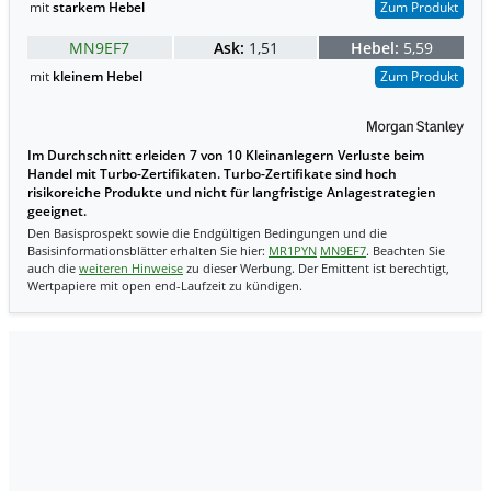
mit
starkem Hebel
Zum Produkt
MN9EF7
Ask:
1,51
Hebel:
5,59
mit
kleinem Hebel
Zum Produkt
Im Durchschnitt erleiden 7 von 10 Kleinanlegern Verluste beim
Handel mit Turbo-Zertifikaten. Turbo-Zertifikate sind hoch
risikoreiche Produkte und nicht für langfristige Anlagestrategien
geeignet.
Den Basisprospekt sowie die Endgültigen Bedingungen und die
Basisinformationsblätter erhalten Sie hier:
MR1PYN
MN9EF7
. Beachten Sie
auch die
weiteren Hinweise
zu dieser Werbung. Der Emittent ist berechtigt,
Wertpapiere mit open end-Laufzeit zu kündigen.