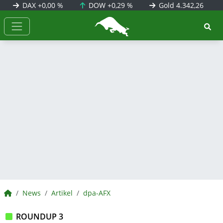
DAX
+0,00 %
DOW
+0,29 %
Gold
4.342,26
BörsenNEWS.de
BörsenNEWS.de
News
Artikel
dpa-AFX
ROUNDUP 3