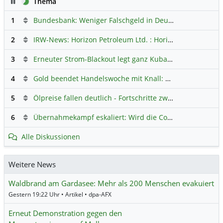
Pause
Thema
1
Bundesbank: Weniger Falschgeld in Deutschland
Hauptdi
2
IRW-News: Horizon Petroleum Ltd. : Horizon Petroleum beginnt mit der Testförderung im Projekt Lachowice in Polen und schließt die Platzierung einer überzeichneten Wandelanleihe ab
3
Erneuter Strom-Blackout legt ganz Kuba lahm
Hauptdiskus
4
Gold beendet Handelswoche mit Knall: Barrick Mining – Ist diese Aktie wieder ein Kauf?
5
Ölpreise fallen deutlich - Fortschritte zwischen USA und Iran belasten
6
Übernahmekampf eskaliert: Wird die Commerzbank italienisch?
Alle Diskussionen
Weitere News
Waldbrand am Gardasee: Mehr als 200 Menschen evakuiert
Gestern 19:22 Uhr • Artikel • dpa-AFX
Erneut Demonstration gegen den