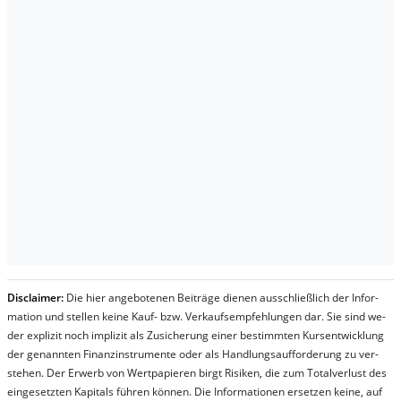
Dis­clai­mer:
Die hier an­ge­bo­te­nen Bei­trä­ge die­nen aus­schließ­lich der In­for­
ma­t­ion und stel­len kei­ne Kauf- bzw. Ver­kaufs­em­pfeh­lung­en dar. Sie sind we­
der ex­pli­zit noch im­pli­zit als Zu­sich­er­ung ei­ner be­stim­mt­en Kurs­ent­wick­lung
der ge­nan­nt­en Fi­nanz­in­stru­men­te oder als Handl­ungs­auf­for­der­ung zu ver­
steh­en. Der Er­werb von Wert­pa­pier­en birgt Ri­si­ken, die zum To­tal­ver­lust des
ein­ge­setz­ten Ka­pi­tals füh­ren kön­nen. Die In­for­ma­tion­en er­setz­en kei­ne, auf