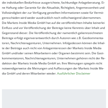
die in­di­vi­du­el­len Be­dür­fnis­se aus­ge­rich­te­te, fach­kun­di­ge An­la­ge­be­ra­tung. Ei­
ne Haf­tung oder Ga­ran­tie für die Ak­tu­ali­tät, Rich­tig­keit, An­ge­mes­sen­heit und
Vol­lständ­ig­keit der zur Ver­fü­gung ge­stel­lt­en In­for­ma­tion­en so­wie für Ver­mö­
gens­schä­den wird we­der aus­drück­lich noch stil­lschwei­gend über­nom­men.
Die Mar­kets In­side Me­dia GmbH hat auf die ver­öf­fent­lich­ten In­hal­te kei­ner­lei
Ein­fluss und vor Ver­öf­fent­lich­ung der Bei­trä­ge kei­ne Ken­nt­nis über In­halt und
Ge­gen­stand die­ser. Die Ver­öf­fent­lich­ung der na­ment­lich ge­kenn­zeich­net­en
Bei­trä­ge er­folgt ei­gen­ver­ant­wort­lich durch Au­tor­en wie z.B. Gast­kom­men­ta­
tor­en, Nach­richt­en­ag­en­tur­en, Un­ter­neh­men. In­fol­ge­des­sen kön­nen die In­hal­
te der Bei­trä­ge auch nicht von An­la­ge­in­te­res­sen der Mar­kets In­side Me­dia
GmbH und/oder sei­nen Mit­ar­bei­tern oder Or­ga­nen be­stim­mt sein. Die Gast­
kom­men­ta­tor­en, Nach­rich­ten­ag­en­tur­en, Un­ter­neh­men ge­hör­en nicht der Re­
dak­tion der Mar­kets In­side Me­dia GmbH an. Ihre Mei­nung­en spie­geln nicht
not­wen­di­ger­wei­se die Mei­nung­en und Auf­fas­sung­en der Mar­kets In­side Me­
dia GmbH und de­ren Mit­ar­bei­ter wie­der.
Aus­führ­lich­er Dis­clai­mer