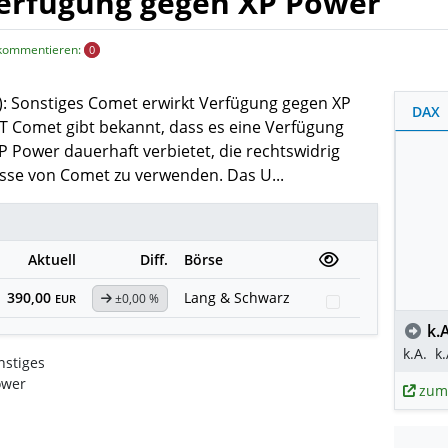
erfügung gegen XP Power
 kommentieren:
0
): Sonstiges Comet erwirkt Verfügung gegen XP
DAX
T Comet gibt bekannt, dass es eine Verfügung
P Power dauerhaft verbietet, die rechtswidrig
se von Comet zu verwenden. Das U...
Aktuell
Diff.
Börse
390,00
Lang & Schwarz
±0,00 %
Watchlist
EUR
k.A
k.A.
k.
nstiges
ower
zum