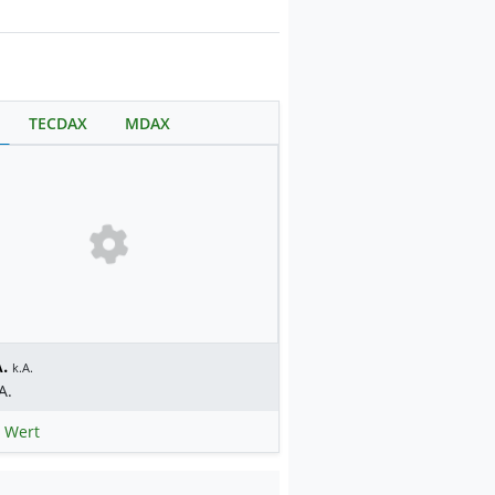
TECDAX
MDAX
.
k.A.
A.
 Wert