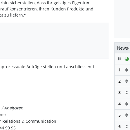
hin sicherstellen, dass ihr geistiges Eigentum
arauf konzentrieren, ihren Kunden Produkte und
t zu liefern."
News-
Pau
hprozessuale Anträge stellen und anschliessend
1
2
3
4
 / Analysten
iner
5
or Relations & Communication
6
44 99 95