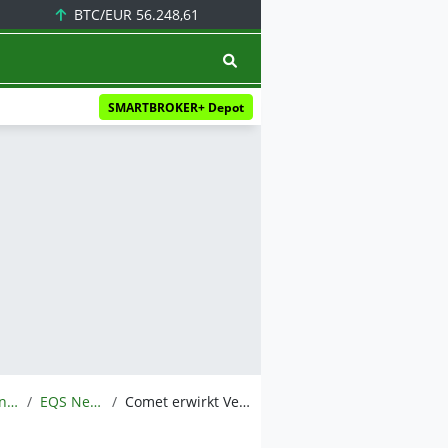
BTC/EUR
56.248,61
SMARTBROKER+ Depot
Meldungen
EQS News
Comet erwirkt Verfügung gegen XP Power