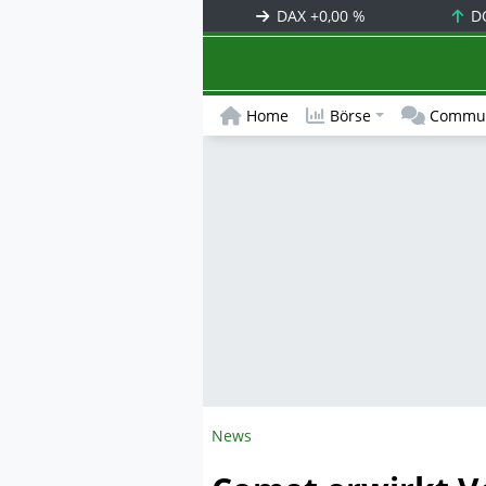
DAX
+0,00 %
D
Home
Börse
Commun
News