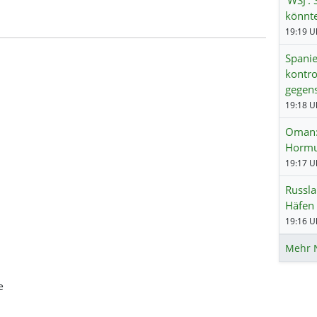
könnt
19:19 Uh
Spanie
kontro
gegens
19:18 Uh
Oman:
Hormus
19:17 Uh
Russla
Häfen 
19:16 Uh
Mehr 
e