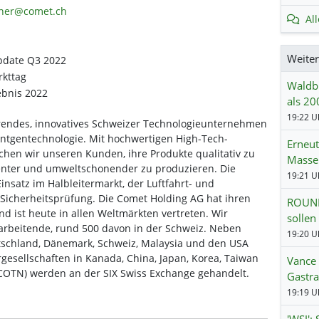
einer@comet.ch
Al
Weite
pdate Q3 2022
rkttag
Waldb
ebnis 2022
als 20
19:22 Uh
hrendes, innovatives Schweizer Technologieunternehmen
öntgentechnologie. Mit hochwertigen High-Tech-
Erneu
en wir unseren Kunden, ihre Produkte qualitativ zu
Masse
zienter und umweltschonender zu produzieren. Die
19:21 Uh
satz im Halbleitermarkt, der Luftfahrt- und
 Sicherheitsprüfung. Die Comet Holding AG hat ihren
ROUND
nd ist heute in allen Weltmärkten vertreten. Wir
sollen
tarbeitende, rund 500 davon in der Schweiz. Neben
19:20 Uh
tschland, Dänemark, Schweiz, Malaysia und den USA
gesellschaften in Kanada, China, Japan, Korea, Taiwan
Vance 
COTN) werden an der SIX Swiss Exchange gehandelt.
Gastra
19:19 Uh
'WSJ':