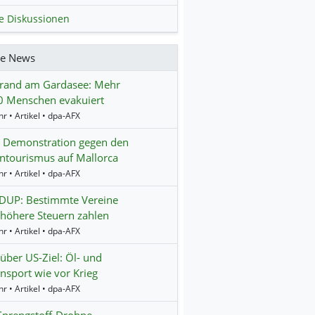
le Diskussionen
re News
rand am Gardasee: Mehr
0 Menschen evakuiert
r • Artikel • dpa-AFX
t Demonstration gegen den
ntourismus auf Mallorca
r • Artikel • dpa-AFX
UP: Bestimmte Vereine
 höhere Steuern zahlen
r • Artikel • dpa-AFX
über US-Ziel: Öl- und
nsport wie vor Krieg
r • Artikel • dpa-AFX
 Sprengstoff-Drohne