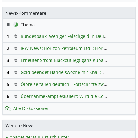
News-Kommentare
Pause
Thema
1
Bundesbank: Weniger Falschgeld in Deutschland
Hauptdi
2
IRW-News: Horizon Petroleum Ltd. : Horizon Petroleum beginnt mit der Testförderung im Projekt Lachowice in Polen und schließt die Platzierung einer überzeichneten Wandelanleihe ab
3
Erneuter Strom-Blackout legt ganz Kuba lahm
Hauptdiskus
4
Gold beendet Handelswoche mit Knall: Barrick Mining – Ist diese Aktie wieder ein Kauf?
5
Ölpreise fallen deutlich - Fortschritte zwischen USA und Iran belasten
6
Übernahmekampf eskaliert: Wird die Commerzbank italienisch?
Alle Diskussionen
Weitere News
Alphabet gerät juristisch unter