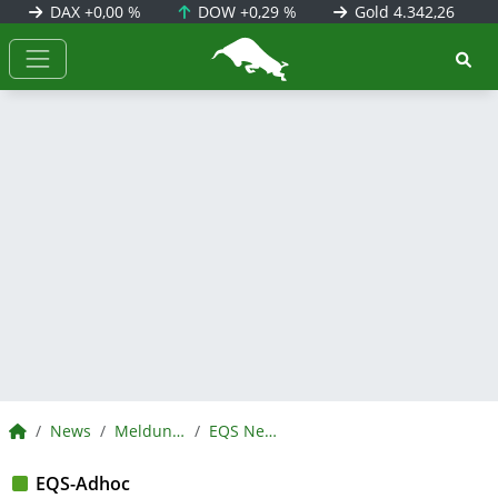
DAX
+0,00 %
DOW
+0,29 %
Gold
4.342,26
BörsenNEWS.de
BörsenNEWS.de
News
Meldungen
EQS News
EQS-Adhoc