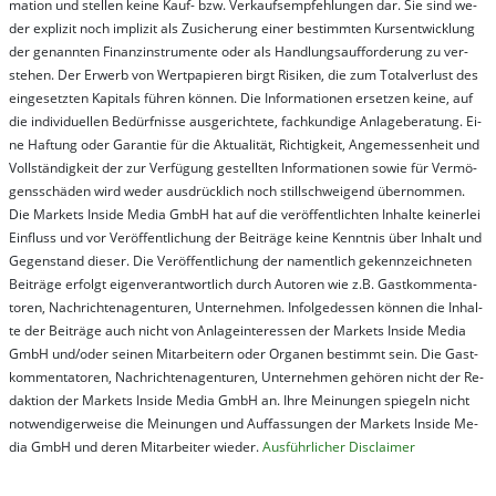
ma­t­ion und stel­len kei­ne Kauf- bzw. Ver­kaufs­em­pfeh­lung­en dar. Sie sind we­
der ex­pli­zit noch im­pli­zit als Zu­sich­er­ung ei­ner be­stim­mt­en Kurs­ent­wick­lung
der ge­nan­nt­en Fi­nanz­in­stru­men­te oder als Handl­ungs­auf­for­der­ung zu ver­
steh­en. Der Er­werb von Wert­pa­pier­en birgt Ri­si­ken, die zum To­tal­ver­lust des
ein­ge­setz­ten Ka­pi­tals füh­ren kön­nen. Die In­for­ma­tion­en er­setz­en kei­ne, auf
die in­di­vi­du­el­len Be­dür­fnis­se aus­ge­rich­te­te, fach­kun­di­ge An­la­ge­be­ra­tung. Ei­
ne Haf­tung oder Ga­ran­tie für die Ak­tu­ali­tät, Rich­tig­keit, An­ge­mes­sen­heit und
Vol­lständ­ig­keit der zur Ver­fü­gung ge­stel­lt­en In­for­ma­tion­en so­wie für Ver­mö­
gens­schä­den wird we­der aus­drück­lich noch stil­lschwei­gend über­nom­men.
Die Mar­kets In­side Me­dia GmbH hat auf die ver­öf­fent­lich­ten In­hal­te kei­ner­lei
Ein­fluss und vor Ver­öf­fent­lich­ung der Bei­trä­ge kei­ne Ken­nt­nis über In­halt und
Ge­gen­stand die­ser. Die Ver­öf­fent­lich­ung der na­ment­lich ge­kenn­zeich­net­en
Bei­trä­ge er­folgt ei­gen­ver­ant­wort­lich durch Au­tor­en wie z.B. Gast­kom­men­ta­
tor­en, Nach­richt­en­ag­en­tur­en, Un­ter­neh­men. In­fol­ge­des­sen kön­nen die In­hal­
te der Bei­trä­ge auch nicht von An­la­ge­in­te­res­sen der Mar­kets In­side Me­dia
GmbH und/oder sei­nen Mit­ar­bei­tern oder Or­ga­nen be­stim­mt sein. Die Gast­
kom­men­ta­tor­en, Nach­rich­ten­ag­en­tur­en, Un­ter­neh­men ge­hör­en nicht der Re­
dak­tion der Mar­kets In­side Me­dia GmbH an. Ihre Mei­nung­en spie­geln nicht
not­wen­di­ger­wei­se die Mei­nung­en und Auf­fas­sung­en der Mar­kets In­side Me­
dia GmbH und de­ren Mit­ar­bei­ter wie­der.
Aus­führ­lich­er Dis­clai­mer