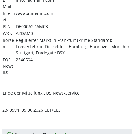
E-
info@aumann.com
Mail:
Intern
www.aumann.com
et:
ISIN:
DE000A2DAM03
WKN:
A2DAM0
Börse
Regulierter Markt in Frankfurt (Prime Standard);
n:
Freiverkehr in Düsseldorf, Hamburg, Hannover, München,
Stuttgart, Tradegate BSX
EQS
2340594
News
ID:
Ende der Mitteilung
EQS News-Service
2340594 05.06.2026 CET/CEST