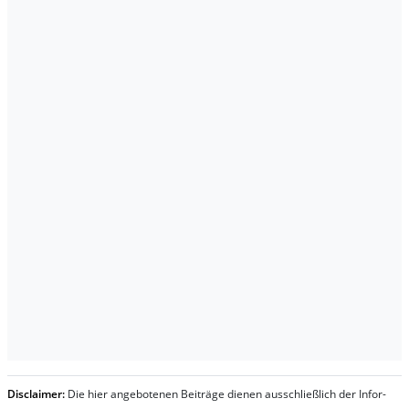
Dis­clai­mer:
Die hier an­ge­bo­te­nen Bei­trä­ge die­nen aus­schließ­lich der In­for­