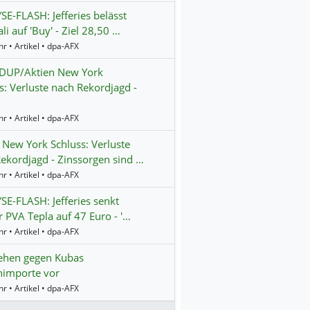
E-FLASH: Jefferies belässt
li auf 'Buy' - Ziel 28,50 …
r • Artikel • dpa-AFX
UP/Aktien New York
s: Verluste nach Rekordjagd -
r • Artikel • dpa-AFX
 New York Schluss: Verluste
ekordjagd - Zinssorgen sind …
r • Artikel • dpa-AFX
E-FLASH: Jefferies senkt
ür PVA Tepla auf 47 Euro - '…
r • Artikel • dpa-AFX
ehen gegen Kubas
nimporte vor
r • Artikel • dpa-AFX