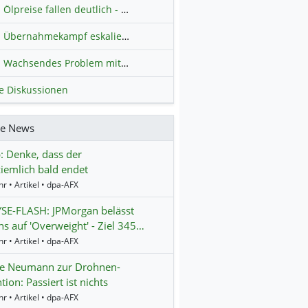
Ölpreise fallen deutlich - Fortschritte zwischen USA und Iran belasten
Übernahmekampf eskaliert: Wird die Commerzbank italienisch?
H
Wachsendes Problem mit kriminellen Kunden im Online-Handel
H
le Diskussionen
re News
 Denke, dass der
ziemlich bald endet
r • Artikel • dpa-AFX
SE-FLASH: JPMorgan belässt
s auf 'Overweight' - Ziel 345…
r • Artikel • dpa-AFX
te Neumann zur Drohnen-
tion: Passiert ist nichts
r • Artikel • dpa-AFX