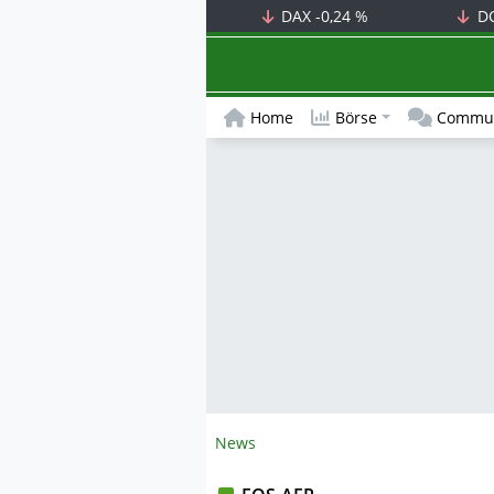
DAX
-0,24 %
D
Home
Börse
Commun
News