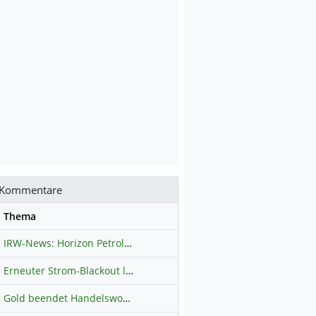
Kommentare
se
Thema
IRW-News: Horizon Petroleum Ltd. : Horizon Petroleum beginnt mit der Testförderung im Projekt Lachowice in Polen und schließt die Platzierung einer überzeichneten Wandelanleihe ab
Erneuter Strom-Blackout legt ganz Kuba lahm
Hauptdiskussion
Gold beendet Handelswoche mit Knall: Barrick Mining – Ist diese Aktie wieder ein Kauf?