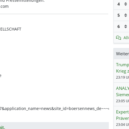
nd Pressemitteilungen.
4
s.com
5
6
ELLSCHAFT
Al
Weite
Trump:
Krieg 
e
23:19 Uh
ANALY
Siemen
23:05 Uh
Exper
Präven
23:04 Uh
it.