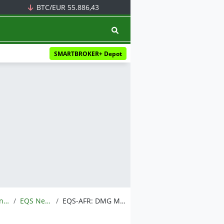
BTC/EUR
55.886,43
SMARTBROKER+ Depot
Meldungen
EQS News
EQS-AFR: DMG MORI AKTIENGESELLSCHAFT: Vorabbekanntmachung über die Veröffentlichung von Finanzberichten gemäß §§ 114, 115, 117 WpHG