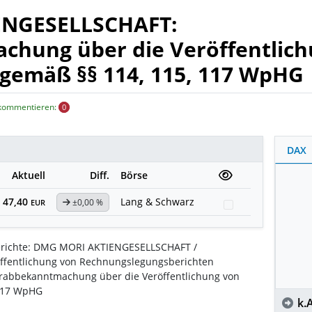
ENGESELLSCHAFT:
hung über die Veröffentlich
 gemäß §§ 114, 115, 117 WpHG
 kommentieren:
0
DAX
Aktuell
Diff.
Börse
47,40
Lang & Schwarz
±0,00 %
Watchlist
EUR
richte: DMG MORI AKTIENGESELLSCHAFT /
ffentlichung von Rechnungslegungsberichten
abbekanntmachung über die Veröffentlichung von
 117 WpHG
k.A