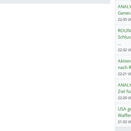
ANALYS
Genera
22:35 Uh
ROUND
Schlus
…
22:32 Uh
Aktien
nach R
22:21 Uh
ANALYS
Ziel f
22:20 Uh
USA g
Waffe
21:32 Uh