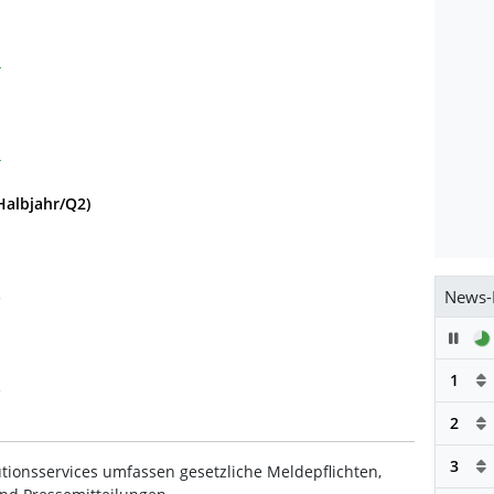
4
4
Halbjahr/Q2)
News-
5
Pau
1
5
2
3
tionsservices umfassen gesetzliche Meldepflichten,