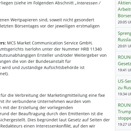
Aktien
rliegen (siehe im Folgenden Abschnitt „
Interessen /
Arbeit
Börse
nen Wertpapieren sind, soweit nicht gesondert
20:05 Uh
etzten Börsentages vor der jeweiligen erstmaligen
Spreng
Russla
ers:
MCS Market Communication Service GmbH,
20:01 Uh
 Amtsgerichts Iserlohn unter der Nummer HRB 11340
titutsunabhängigen Ersteller und/oder Weitergeber von
ROUND
ngen die von der Bundesanstalt für
Gesetz
t wird und zuständige Aufsichtsbehörde ist
19:41 Uh
net).
US-Sen
zu Rus
19:34 Uh
für die Verbreitung der Marketingmitteilung eine fixe
 mit ihr verbundene Unternehmen wurden vom
ROUND
 mit der Erstellung der vorliegenden
Trumps
grund der Beauftragung durch den Emittenten ist die
stopp
ichergestellt. Dies begründet laut Gesetz auf Seiten der
19:27 Uh
Redakteurs einen Interessenkonflikt, auf den wir