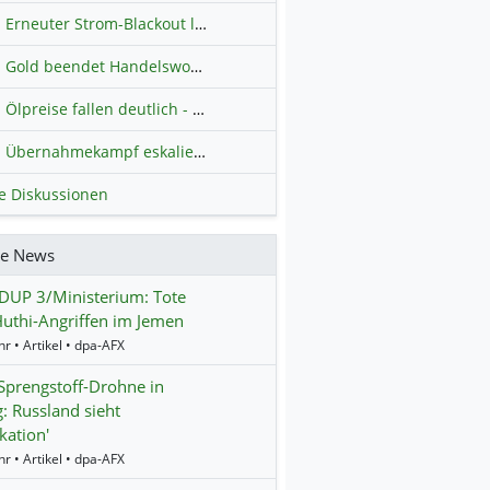
Erneuter Strom-Blackout legt ganz Kuba lahm
Hauptdiskussion
Gold beendet Handelswoche mit Knall: Barrick Mining – Ist diese Aktie wieder ein Kauf?
Ölpreise fallen deutlich - Fortschritte zwischen USA und Iran belasten
Übernahmekampf eskaliert: Wird die Commerzbank italienisch?
H
le Diskussionen
re News
UP 3/Ministerium: Tote
uthi-Angriffen im Jemen
r • Artikel • dpa-AFX
prengstoff-Drohne in
g: Russland sieht
kation'
r • Artikel • dpa-AFX