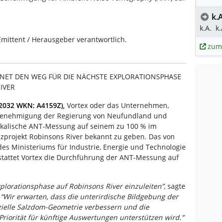
k.A
k.A.
k.
 Emittent / Herausgeber verantwortlich.
zum
NET DEN WEG FÜR DIE NÄCHSTE EXPLORATIONSPHASE
IVER
D2032 WKN: A4159Z),
Vortex oder das Unternehmen,
n Genehmigung der Regierung von Neufundland und
ikalische ANT-Messung auf seinem zu 100 % im
zprojekt Robinsons River bekannt zu geben. Das von
des Ministeriums für Industrie, Energie und Technologie
stattet Vortex die Durchführung der ANT-Messung auf
.
xplorationsphase auf Robinsons River einzuleiten”
, sagte
.
“Wir erwarten, dass die unterirdische Bildgebung der
zielle Salzdom-Geometrie verbessern und die
Priorität für künftige Auswertungen unterstützen wird.”