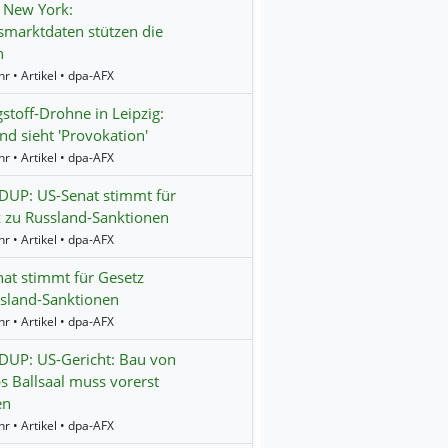
 New York:
smarktdaten stützen die
n
r • Artikel • dpa-AFX
stoff-Drohne in Leipzig:
nd sieht 'Provokation'
r • Artikel • dpa-AFX
UP: US-Senat stimmt für
 zu Russland-Sanktionen
r • Artikel • dpa-AFX
at stimmt für Gesetz
sland-Sanktionen
r • Artikel • dpa-AFX
UP: US-Gericht: Bau von
 Ballsaal muss vorerst
en
r • Artikel • dpa-AFX