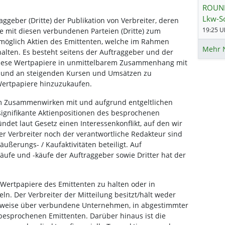
ROUND
Lkw-So
aggeber (Dritte) der Publikation von Verbreiter, deren
19:25 Uh
e mit diesen verbundenen Parteien (Dritte) zum
omöglich Aktien des Emittenten, welche im Rahmen
Mehr 
halten. Es besteht seitens der Auftraggeber und der
 diese Wertpapiere in unmittelbarem Zusammenhang mit
n und an steigenden Kursen und Umsätzen zu
 Wertpapiere hinzuzukaufen.
im Zusammenwirken mit und aufgrund entgeltlichen
signifikante Aktienpositionen des besprochenen
ndet laut Gesetz einen Interessenkonflikt, auf den wir
r Verbreiter noch der verantwortliche Redakteur sind
ßerungs- / Kaufaktivitäten beteiligt. Auf
äufe und -käufe der Auftraggeber sowie Dritter hat der
, Wertpapiere des Emittenten zu halten oder in
ln. Der Verbreiter der Mitteilung besitzt/hält weder
elsweise über verbundene Unternehmen, in abgestimmter
 besprochenen Emittenten. Darüber hinaus ist die