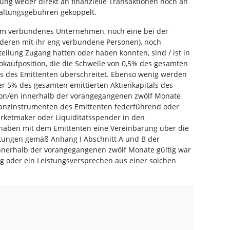
lung weder direkt an finanzielle Transaktionen noch an
ltungsgebühren gekoppelt.
ihm verbundenes Unternehmen, noch eine bei der
 deren mit ihr eng verbundene Personen), noch
teilung Zugang hatten oder haben konnten, sind / ist in
tokaufposition, die die Schwelle von 0,5% des gesamten
als des Emittenten überschreitet. Ebenso wenig werden
er 5% des gesamten emittierten Aktienkapitals des
son/en innerhalb der vorangegangenen zwölf Monate
inanzinstrumenten des Emittenten federführend oder
rketmaker oder Liquiditätsspender in den
 haben mit dem Emittenten eine Vereinbarung über die
stungen gemäß Anhang I Abschnitt A und B der
 innerhalb der vorangegangenen zwölf Monate gültig war
g oder ein Leistungsversprechen aus einer solchen