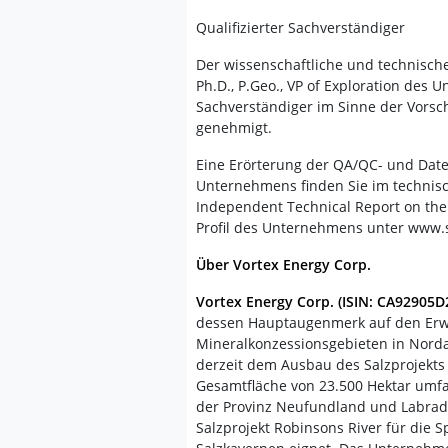
Qualifizierter Sachverständiger
Der wissenschaftliche und technisch
Ph.D., P.Geo., VP of Exploration des U
Sachverständiger im Sinne der Vorschr
genehmigt.
Eine Erörterung der QA/QC- und Date
Unternehmens finden Sie im technis
Independent Technical Report on the 
Profil des Unternehmens unter www.
Über Vortex Energy Corp.
Vortex Energy Corp. (ISIN: CA92905
dessen Hauptaugenmerk auf den Erwer
Mineralkonzessionsgebieten in Norda
derzeit dem Ausbau des Salzprojekts 
Gesamtfläche von 23.500 Hektar umfas
der Provinz Neufundland und Labrador
Salzprojekt Robinsons River für die 