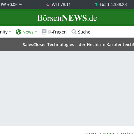
OW
+0,06 %
WTI
78,11
Gold
4.338,23
BörsenNEWS.de
ity
News
KI-Fragen
Suche
SalesCloser Technologies – der Hecht im Karpfenteich!
BörsenNEWS.de