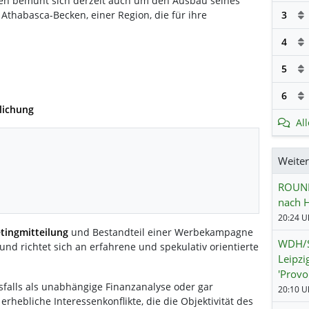
en bemüht sich derzeit auch um den Ausbau seines
3
 Athabasca-Becken, einer Region, die für ihre
4
5
6
lichung
Al
Weite
ROUND
nach H
20:24 Uh
tingmitteilung
und Bestandteil einer Werbekampagne
WDH/S
und richtet sich an erfahrene und spekulativ orientierte
Leipzi
'Provo
esfalls als unabhängige Finanzanalyse oder gar
20:10 Uh
hebliche Interessenkonflikte, die die Objektivität des