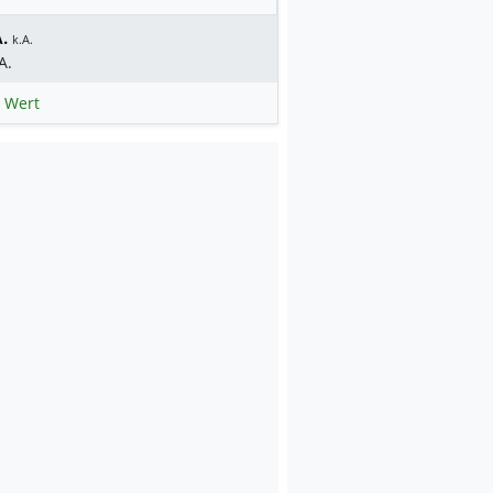
.
k.A.
A.
 Wert