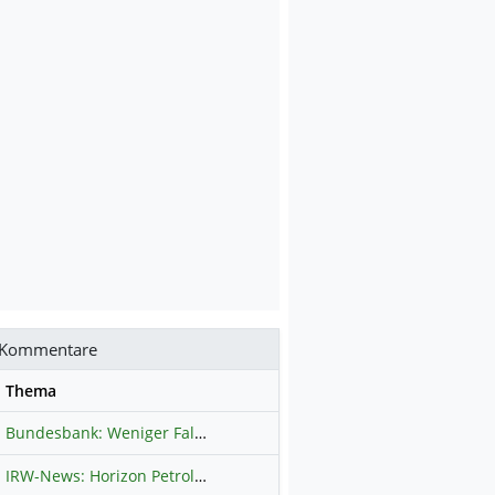
Kommentare
se
Thema
Bundesbank: Weniger Falschgeld in Deutschland
Hauptdiskussion
IRW-News: Horizon Petroleum Ltd. : Horizon Petroleum beginnt mit der Testförderung im Projekt Lachowice in Polen und schließt die Platzierung einer überzeichneten Wandelanleihe ab