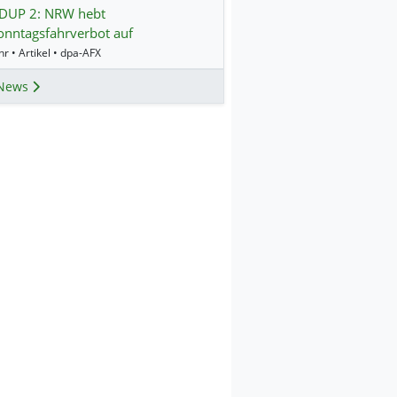
UP 2: NRW hebt
nntagsfahrverbot auf
r • Artikel • dpa-AFX
News