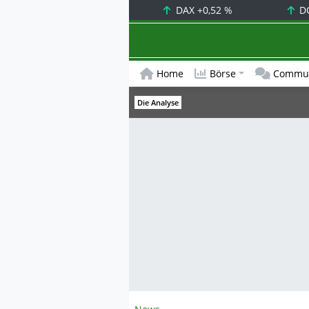
DAX
+0,52 %
D
Home
Börse
Commun
Die Analyse