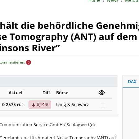
Home
News
rhält die behördliche Genehm
se Tomography (ANT) auf dem
insons River”
 kommentieren:
0
DAX
Aktuell
Diff.
Börse
0,2575
Lang & Schwarz
-0,19 %
Watchlist
EUR
Communication Service GmbH / Schlagwort(e):
e Genehmigung für Ambient Noise Tomography (ANT) auf