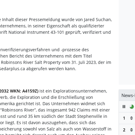
e Inhalt dieser Pressemeldung wurde von Jared Suchan,
nternehmens, in seiner Eigenschaft als qualifizierter
ift National Instrument 43-101 geprüft, verifiziert und
nverifizierungsverfahren und -prozesse des
chen Bericht des Unternehmens mit dem Titel
Robinsons River Salt Property vom 31. Juli 2023, der im
sedarplus.ca abgerufen werden kann.
D2032 WKN: A4159Z)
ist ein Explorationsunternehmen,
News-
b, die Exploration und die Erschließung von
merika gerichtet ist. Das Unternehmen widmet sich
Pau
“Robinsons River”, das insgesamt 942 Claims mit einer
st und rund 35 km südlich der Stadt Stephenville in
1
 liegt. Es ist davon auszugehen, dass sich das
Speicherung sowohl von Salz als auch von Wasserstoff in
2