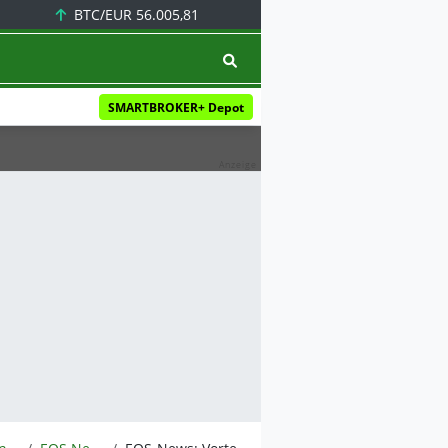
BTC/EUR
56.005,81
SMARTBROKER+ Depot
Anzeige