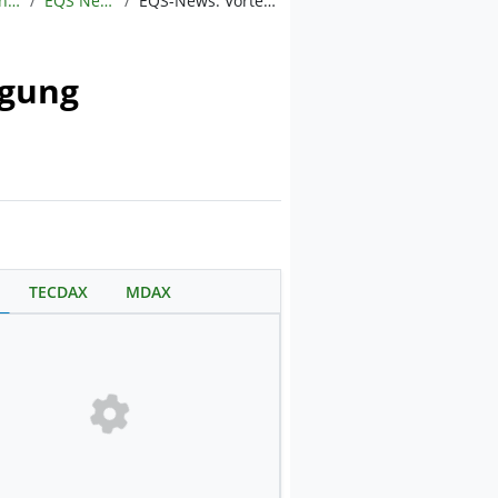
Meldungen
EQS News
EQS-News: Vortex Energy erhält die behördliche Genehmigung für Ambient Noise Tomography (ANT) auf dem Salzprojekt “Robinsons River”
igung
TECDAX
MDAX