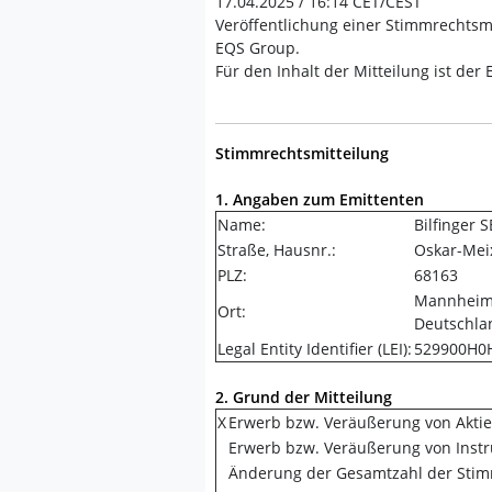
17.04.2025 / 16:14 CET/CEST
Veröffentlichung einer Stimmrechtsmi
EQS Group.
Für den Inhalt der Mitteilung ist der
Stimmrechtsmitteilung
1. Angaben zum Emittenten
Name:
Bilfinger S
Straße, Hausnr.:
Oskar-Mei
PLZ:
68163
Mannhei
Ort:
Deutschla
Legal Entity Identifier (LEI):
529900H0
2. Grund der Mitteilung
X
Erwerb bzw. Veräußerung von Akti
Erwerb bzw. Veräußerung von Inst
Änderung der Gesamtzahl der Sti