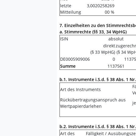
letzte
3,0020258269
Mitteilung
00 %
7. Einzelheiten zu den Stimmrechts
a. Stimmrechte (§§ 33, 34 WpHG)
ISIN
absolut
direkt
zugerech
(§ 33 WpHG)
(§ 34 Wp
DE0005909006
0
1137
Summe
1137561
b.1. Instrumente i.S.d. § 38 Abs. 1 N
Fä
Art des Instruments
V
Rückübertragungsanspruch aus
j
Wertpapierdarlehen
b.2. Instrumente i.S.d. § 38 Abs. 1 N
Art des
Fälligkeit /
Ausübungsze