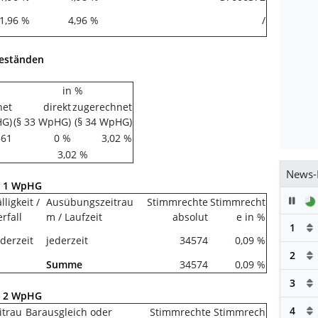
1,96 %
4,96 %
/
beständen
in %
net
direkt
zugerechnet
HG)
(§ 33 WpHG)
(§ 34 WpHG)
561
0 %
3,02 %
3,02 %
News-
r. 1 WpHG
Pau
lligkeit /
Ausübungszeitrau
Stimmrechte
Stimmrecht
erfall
m / Laufzeit
absolut
e in %
1
ederzeit
jederzeit
34574
0,09 %
2
Summe
34574
0,09 %
3
r. 2 WpHG
4
itrau
Barausgleich oder
Stimmrechte
Stimmrech