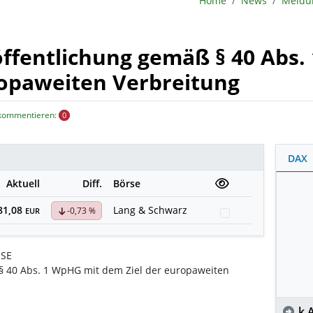
Home
News
röffentlichung gemäß § 40 Abs
ropaweiten Verbreitung
 kommentieren:
0
DAX
Aktuell
Diff.
Börse
81,08
Lang & Schwarz
-0,73 %
Watchlist
EUR
 SE
 § 40 Abs. 1 WpHG mit dem Ziel der europaweiten
k.A