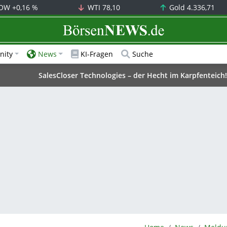
OW
+0,16 %
WTI
78,10
Gold
4.336,71
BörsenNEWS.de
ity
News
KI-Fragen
Suche
SalesCloser Technologies – der Hecht im Karpfenteich!
BörsenNEWS.de