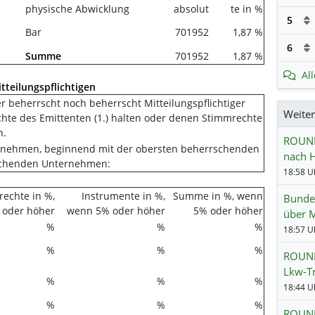
physische Abwicklung
absolut
te in %
5
Bar
701952
1,87 %
6
Summe
701952
1,87 %
Al
tteilungspflichtigen
der beherrscht noch beherrscht Mitteilungspflichtiger
Weite
te des Emittenten (1.) halten oder denen Stimmrechte
n.
ROUND
ernehmen, beginnend mit der obersten beherrschenden
nach H
schenden Unternehmen:
18:58 Uh
echte in %,
Instrumente in %,
Summe in %, wenn
Bunde
 oder höher
wenn 5% oder höher
5% oder höher
über M
%
%
%
18:57 Uh
%
%
%
ROUND
Lkw-T
%
%
%
18:44 Uh
%
%
%
ROUND