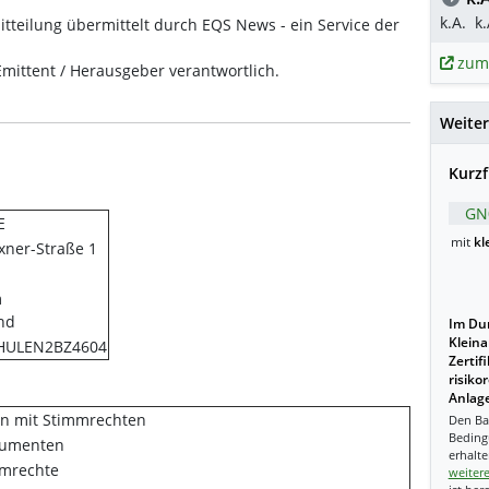
k.A.
k.
tteilung übermittelt durch EQS News - ein Service der
zum
 Emittent / Herausgeber verantwortlich.
Weiter
Kurzf
GN
E
mit
kl
xner-Straße 1
m
nd
Im Dur
Kleina
HULEN2BZ4604
Zertif
risiko
Anlage
en mit Stimmrechten
Den Ba
Beding
rumenten
erhalte
mmrechte
weiter