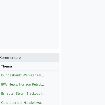
Kommentare
se
Thema
Bundesbank: Weniger Falschgeld in Deutschland
Hauptdiskussion
IRW-News: Horizon Petroleum Ltd. : Horizon Petroleum beginnt mit der Testförderung im Projekt Lachowice in Polen und schließt die Platzierung einer überzeichneten Wandelanleihe ab
Erneuter Strom-Blackout legt ganz Kuba lahm
Hauptdiskussion
Gold beendet Handelswoche mit Knall: Barrick Mining – Ist diese Aktie wieder ein Kauf?