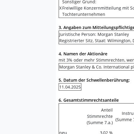
Sonstiger Grund:
X
Freiwillige Konzernmitteilung mit
Tochterunternehmen
3. Angaben zum Mitteilungspflichtig
Juristische Person: Morgan Stanley
Registrierter Sitz, Staat: Wilmington
4. Namen der Aktionäre
mit 3% oder mehr Stimmrechten, we
Morgan Stanley & Co. International p
5. Datum der Schwellenberührung:
11.04.2025
6. Gesamtstimmrechtsanteile
Anteil
Instr
Stimmrechte
(Summe 7
(Summe 7.a.)
neu
3,02 %