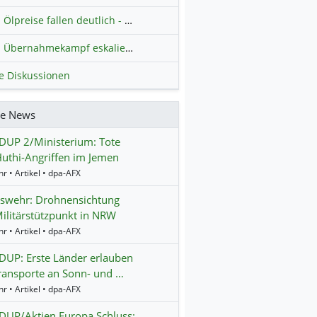
Ölpreise fallen deutlich - Fortschritte zwischen USA und Iran belasten
Übernahmekampf eskaliert: Wird die Commerzbank italienisch?
H
le Diskussionen
re News
UP 2/Ministerium: Tote
uthi-Angriffen im Jemen
r • Artikel • dpa-AFX
swehr: Drohnensichtung
ilitärstützpunkt in NRW
r • Artikel • dpa-AFX
UP: Erste Länder erlauben
ransporte an Sonn- und …
r • Artikel • dpa-AFX
UP/Aktien Europa Schluss: