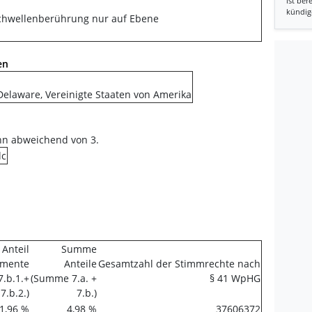
ist ber
kündig
 Schwellenberührung nur auf Ebene
en
, Delaware, Vereinigte Staaten von Amerika
nn abweichend von 3.
lc
Anteil
Summe
umente
Anteile
Gesamtzahl der Stimmrechte nach
.b.1.+
(Summe 7.a. +
§ 41 WpHG
7.b.2.)
7.b.)
1,96 %
4,98 %
37606372