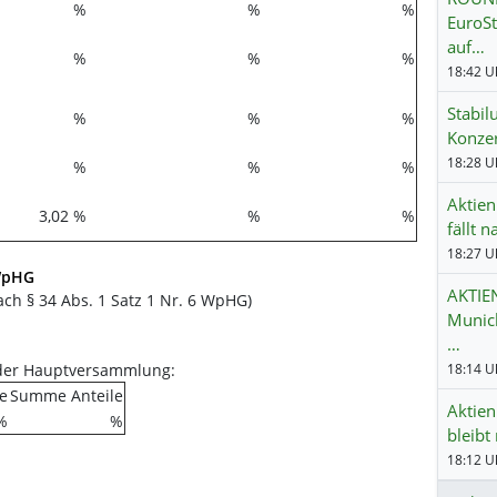
%
%
%
EuroSt
auf…
%
%
%
18:42 Uh
Stabil
%
%
%
Konze
18:28 Uh
%
%
%
Aktien
3,02 %
%
%
fällt 
18:27 Uh
 WpHG
AKTIEN
ch § 34 Abs. 1 Satz 1 Nr. 6 WpHG)
Munich
…
 der Hauptversammlung:
18:14 Uh
e
Summe Anteile
Aktien
%
%
bleibt
18:12 Uh