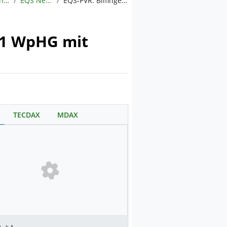
Meldungen
EQS News
EQS-PVR: Bilfinger SE: Veröffentlichung gemäß § 40 Abs. 1 WpHG mit dem Ziel der europaweiten Verbreitung
. 1 WpHG mit
TECDAX
MDAX
.
k.A.