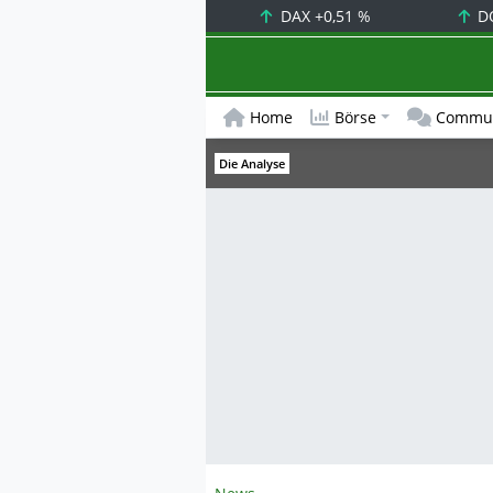
DAX
+0,51 %
D
Home
Börse
Commun
Die Analyse