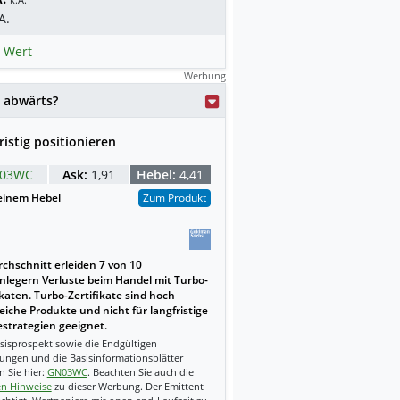
A.
 Wert
Werbung
 abwärts?
ristig positionieren
03WC
Ask:
1,91
Hebel:
4,41
einem Hebel
Zum Produkt
chschnitt erleiden 7 von 10
nlegern Verluste beim Handel mit Turbo-
ikaten. Turbo-Zertifikate sind hoch
reiche Produkte und nicht für langfristige
strategien geeignet.
sisprospekt sowie die Endgültigen
ungen und die Basisinformationsblätter
n Sie hier:
GN03WC
. Beachten Sie auch die
en Hinweise
zu dieser Werbung. Der Emittent