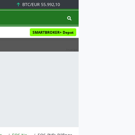
BTC/EUR
55.992,10
SMARTBROKER+ Depot
Anzeige