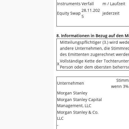
Instruments
Verfall
m / Laufzeit
28.11.202
Equity Swap
jederzeit
5
8. Informationen in Bezug auf den Mi
Mitteilungspflichtiger (3.) wird we
andere Unternehmen, die Stimmrech
des Emittenten zugerechnet werde
Vollständige Kette der Tochterunt
X
Person oder dem obersten beherr
Stimmr
Unternehmen
wenn 3%
Morgan Stanley
Morgan Stanley Capital
Management, LLC
Morgan Stanley & Co.
LLC
-