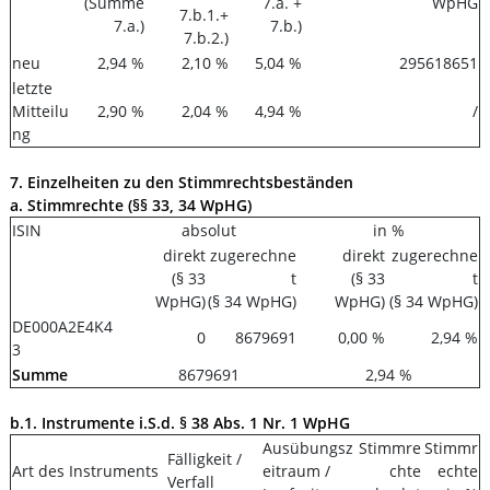
(Summe
7.a. +
WpHG
7.b.1.+
7.a.)
7.b.)
7.b.2.)
neu
2,94 %
2,10 %
5,04 %
295618651
letzte
Mitteilu
2,90 %
2,04 %
4,94 %
/
ng
7. Einzelheiten zu den Stimmrechtsbeständen
a. Stimmrechte (§§ 33, 34 WpHG)
ISIN
absolut
in %
direkt
zugerechne
direkt
zugerechne
(§ 33
t
(§ 33
t
WpHG)
(§ 34 WpHG)
WpHG)
(§ 34 WpHG)
DE000A2E4K4
0
8679691
0,00 %
2,94 %
3
Summe
8679691
2,94 %
b.1. Instrumente i.S.d. § 38 Abs. 1 Nr. 1 WpHG
Ausübungsz
Stimmre
Stimmr
Fälligkeit /
Art des Instruments
eitraum /
chte
echte
Verfall