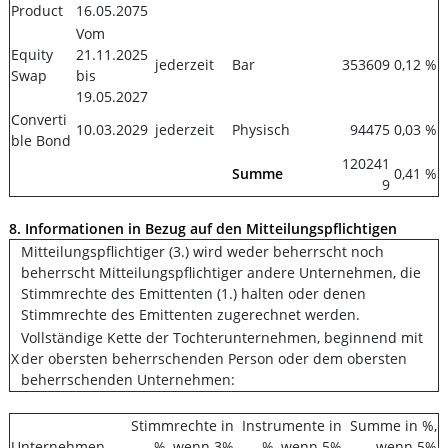
Product
16.05.2075
Vom
Equity
21.11.2025
jederzeit
Bar
353609
0,12 %
Swap
bis
19.05.2027
Converti
10.03.2029
jederzeit
Physisch
94475
0,03 %
ble Bond
120241
Summe
0,41 %
9
8. Informationen in Bezug auf den Mitteilungspflichtigen
Mitteilungspflichtiger (3.) wird weder beherrscht noch
beherrscht Mitteilungspflichtiger andere Unternehmen, die
Stimmrechte des Emittenten (1.) halten oder denen
Stimmrechte des Emittenten zugerechnet werden.
Vollständige Kette der Tochterunternehmen, beginnend mit
X
der obersten beherrschenden Person oder dem obersten
beherrschenden Unternehmen:
Stimmrechte in
Instrumente in
Summe in %,
Unternehmen
%, wenn 3%
%, wenn 5%
wenn 5%