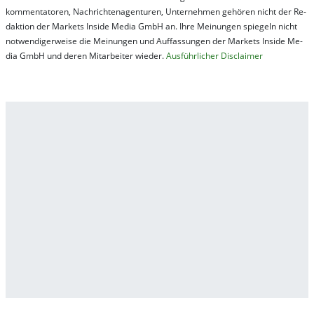
kom­men­ta­tor­en, Nach­rich­ten­ag­en­tur­en, Un­ter­neh­men ge­hör­en nicht der Re­
dak­tion der Mar­kets In­side Me­dia GmbH an. Ihre Mei­nung­en spie­geln nicht
not­wen­di­ger­wei­se die Mei­nung­en und Auf­fas­sung­en der Mar­kets In­side Me­
dia GmbH und de­ren Mit­ar­bei­ter wie­der.
Aus­führ­lich­er Dis­clai­mer