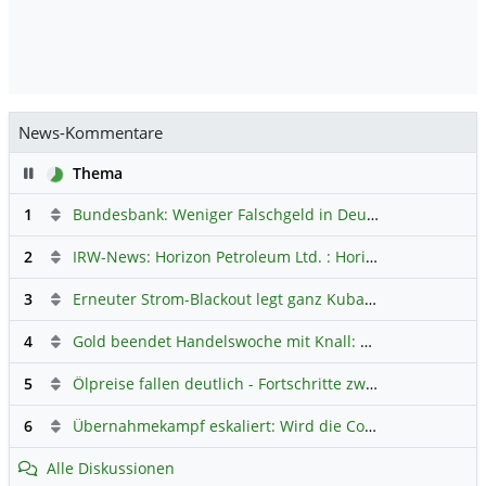
News-Kommentare
Pause
Thema
1
Bundesbank: Weniger Falschgeld in Deutschland
Hauptdi
2
IRW-News: Horizon Petroleum Ltd. : Horizon Petroleum beginnt mit der Testförderung im Projekt Lachowice in Polen und schließt die Platzierung einer überzeichneten Wandelanleihe ab
3
Erneuter Strom-Blackout legt ganz Kuba lahm
Hauptdiskus
4
Gold beendet Handelswoche mit Knall: Barrick Mining – Ist diese Aktie wieder ein Kauf?
5
Ölpreise fallen deutlich - Fortschritte zwischen USA und Iran belasten
6
Übernahmekampf eskaliert: Wird die Commerzbank italienisch?
Alle Diskussionen