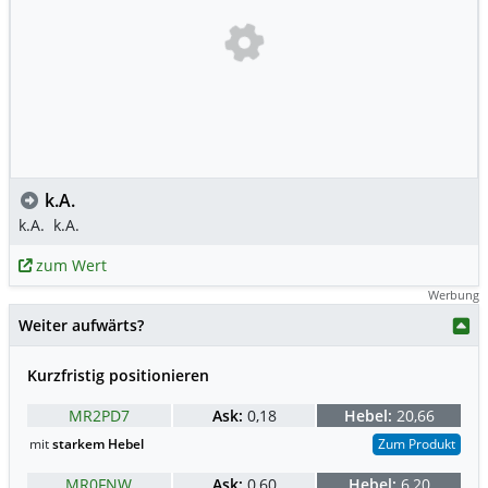
k.A.
k.A.
k.A.
zum Wert
Werbung
Weiter aufwärts?
Kurzfristig positionieren
MR2PD7
Ask:
0,18
Hebel:
20,66
mit
starkem Hebel
Zum Produkt
MR0FNW
Ask:
0,60
Hebel:
6,20