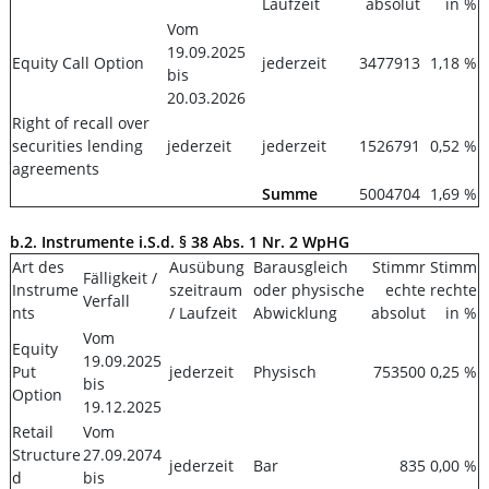
Laufzeit
absolut
in %
Vom
19.09.2025
Equity Call Option
jederzeit
3477913
1,18 %
bis
20.03.2026
Right of recall over
securities lending
jederzeit
jederzeit
1526791
0,52 %
agreements
Summe
5004704
1,69 %
b.2. Instrumente i.S.d. § 38 Abs. 1 Nr. 2 WpHG
Art des
Ausübung
Barausgleich
Stimmr
Stimm
Fälligkeit /
Instrume
szeitraum
oder physische
echte
rechte
Verfall
nts
/ Laufzeit
Abwicklung
absolut
in %
Vom
Equity
19.09.2025
Put
jederzeit
Physisch
753500
0,25 %
bis
Option
19.12.2025
Retail
Vom
Structure
27.09.2074
jederzeit
Bar
835
0,00 %
d
bis