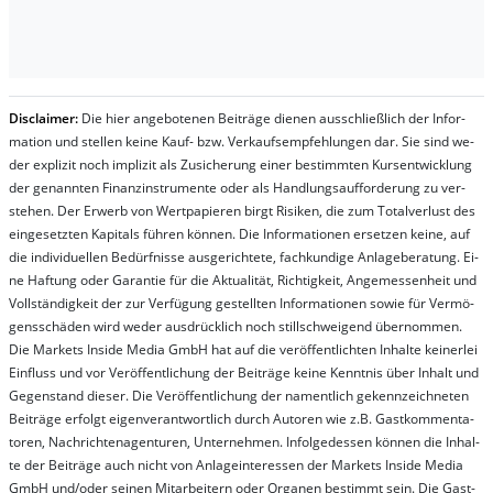
Dis­clai­mer:
Die hier an­ge­bo­te­nen Bei­trä­ge die­nen aus­schließ­lich der In­for­
ma­t­ion und stel­len kei­ne Kauf- bzw. Ver­kaufs­em­pfeh­lung­en dar. Sie sind we­
der ex­pli­zit noch im­pli­zit als Zu­sich­er­ung ei­ner be­stim­mt­en Kurs­ent­wick­lung
der ge­nan­nt­en Fi­nanz­in­stru­men­te oder als Handl­ungs­auf­for­der­ung zu ver­
steh­en. Der Er­werb von Wert­pa­pier­en birgt Ri­si­ken, die zum To­tal­ver­lust des
ein­ge­setz­ten Ka­pi­tals füh­ren kön­nen. Die In­for­ma­tion­en er­setz­en kei­ne, auf
die in­di­vi­du­el­len Be­dür­fnis­se aus­ge­rich­te­te, fach­kun­di­ge An­la­ge­be­ra­tung. Ei­
ne Haf­tung oder Ga­ran­tie für die Ak­tu­ali­tät, Rich­tig­keit, An­ge­mes­sen­heit und
Vol­lständ­ig­keit der zur Ver­fü­gung ge­stel­lt­en In­for­ma­tion­en so­wie für Ver­mö­
gens­schä­den wird we­der aus­drück­lich noch stil­lschwei­gend über­nom­men.
Die Mar­kets In­side Me­dia GmbH hat auf die ver­öf­fent­lich­ten In­hal­te kei­ner­lei
Ein­fluss und vor Ver­öf­fent­lich­ung der Bei­trä­ge kei­ne Ken­nt­nis über In­halt und
Ge­gen­stand die­ser. Die Ver­öf­fent­lich­ung der na­ment­lich ge­kenn­zeich­net­en
Bei­trä­ge er­folgt ei­gen­ver­ant­wort­lich durch Au­tor­en wie z.B. Gast­kom­men­ta­
tor­en, Nach­richt­en­ag­en­tur­en, Un­ter­neh­men. In­fol­ge­des­sen kön­nen die In­hal­
te der Bei­trä­ge auch nicht von An­la­ge­in­te­res­sen der Mar­kets In­side Me­dia
GmbH und/oder sei­nen Mit­ar­bei­tern oder Or­ga­nen be­stim­mt sein. Die Gast­