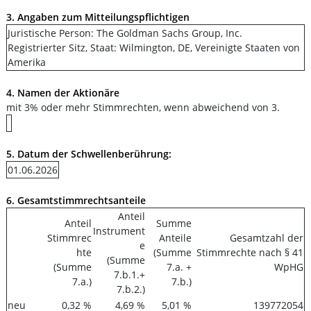
3. Angaben zum Mitteilungspflichtigen
Juristische Person: The Goldman Sachs Group, Inc.
Registrierter Sitz, Staat: Wilmington, DE, Vereinigte Staaten von
Amerika
4. Namen der Aktionäre
mit 3% oder mehr Stimmrechten, wenn abweichend von 3.
5. Datum der Schwellenberührung:
01.06.2026
6. Gesamtstimmrechtsanteile
Anteil
Anteil
Summe
Instrument
Stimmrec
Anteile
Gesamtzahl der
e
hte
(Summe
Stimmrechte nach § 41
(Summe
(Summe
7.a. +
WpHG
7.b.1.+
7.a.)
7.b.)
7.b.2.)
neu
0,32 %
4,69 %
5,01 %
139772054