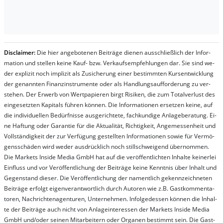
Dis­clai­mer:
Die hier an­ge­bo­te­nen Bei­trä­ge die­nen aus­schließ­lich der In­for­
ma­t­ion und stel­len kei­ne Kauf- bzw. Ver­kaufs­em­pfeh­lung­en dar. Sie sind we­
der ex­pli­zit noch im­pli­zit als Zu­sich­er­ung ei­ner be­stim­mt­en Kurs­ent­wick­lung
der ge­nan­nt­en Fi­nanz­in­stru­men­te oder als Handl­ungs­auf­for­der­ung zu ver­
steh­en. Der Er­werb von Wert­pa­pier­en birgt Ri­si­ken, die zum To­tal­ver­lust des
ein­ge­setz­ten Ka­pi­tals füh­ren kön­nen. Die In­for­ma­tion­en er­setz­en kei­ne, auf
die in­di­vi­du­el­len Be­dür­fnis­se aus­ge­rich­te­te, fach­kun­di­ge An­la­ge­be­ra­tung. Ei­
ne Haf­tung oder Ga­ran­tie für die Ak­tu­ali­tät, Rich­tig­keit, An­ge­mes­sen­heit und
Vol­lständ­ig­keit der zur Ver­fü­gung ge­stel­lt­en In­for­ma­tion­en so­wie für Ver­mö­
gens­schä­den wird we­der aus­drück­lich noch stil­lschwei­gend über­nom­men.
Die Mar­kets In­side Me­dia GmbH hat auf die ver­öf­fent­lich­ten In­hal­te kei­ner­lei
Ein­fluss und vor Ver­öf­fent­lich­ung der Bei­trä­ge kei­ne Ken­nt­nis über In­halt und
Ge­gen­stand die­ser. Die Ver­öf­fent­lich­ung der na­ment­lich ge­kenn­zeich­net­en
Bei­trä­ge er­folgt ei­gen­ver­ant­wort­lich durch Au­tor­en wie z.B. Gast­kom­men­ta­
tor­en, Nach­richt­en­ag­en­tur­en, Un­ter­neh­men. In­fol­ge­des­sen kön­nen die In­hal­
te der Bei­trä­ge auch nicht von An­la­ge­in­te­res­sen der Mar­kets In­side Me­dia
GmbH und/oder sei­nen Mit­ar­bei­tern oder Or­ga­nen be­stim­mt sein. Die Gast­