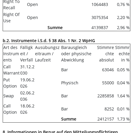
Right To
Open
1064483
0,76 %
Recall
Right Of
Open
3075354
2,20 %
Use
Summe
4139837
2,96 %
b.2. Instrumente i.S.d. § 38 Abs. 1 Nr. 2 WpHG
Art des
Fälligk
Ausübungsz
Barausgleich
Stimmre
Stimmr
Instrum
eit /
eitraum /
oder physische
chte
echte
ents
Verfall
Laufzeit
Abwicklung
absolut
in %
Call
31.12.2
Bar
63046
0,05 %
Warrant
030
Put
19.06.2
Physisch
55000
0,04 %
Option
026
02.06.2
Swap
Bar
2285858
1,64 %
036
Call
18.06.2
Bar
8252
0,01 %
Option
026
Summe
2412157
1,73 %
8. Informationen in Bezug auf den Mitteilungspflichtigen