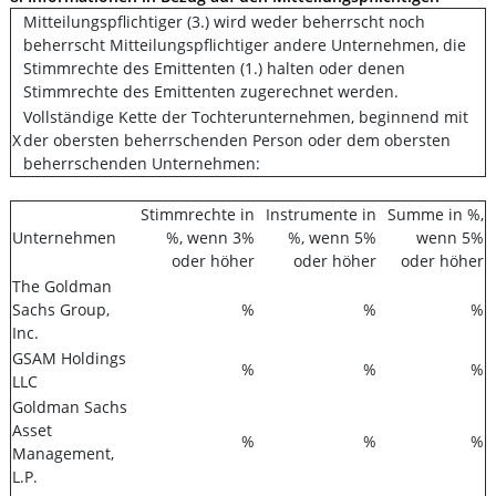
Mitteilungspflichtiger (3.) wird weder beherrscht noch
beherrscht Mitteilungspflichtiger andere Unternehmen, die
Stimmrechte des Emittenten (1.) halten oder denen
Stimmrechte des Emittenten zugerechnet werden.
Vollständige Kette der Tochterunternehmen, beginnend mit
X
der obersten beherrschenden Person oder dem obersten
beherrschenden Unternehmen:
Stimmrechte in
Instrumente in
Summe in %,
Unternehmen
%, wenn 3%
%, wenn 5%
wenn 5%
oder höher
oder höher
oder höher
The Goldman
Sachs Group,
%
%
%
Inc.
GSAM Holdings
%
%
%
LLC
Goldman Sachs
Asset
%
%
%
Management,
L.P.