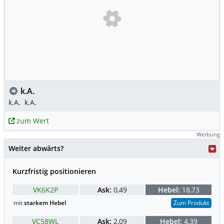
k.A.
k.A.
k.A.
zum Wert
Werbung
Weiter abwärts?
Kurzfristig positionieren
VK6K2P
Ask:
0,49
Hebel:
18,73
mit
starkem Hebel
Zum Produkt
VC58WL
Ask:
2,09
Hebel:
4,39