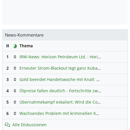
News-Kommentare
Pause
Thema
1
IRW-News: Horizon Petroleum Ltd. : Horizon Petroleum beginnt mit der Testförderung im Projekt Lachowice in Polen und schließt die Platzierung einer überzeichneten Wandelanleihe ab
2
Erneuter Strom-Blackout legt ganz Kuba lahm
Hauptdiskus
3
Gold beendet Handelswoche mit Knall: Barrick Mining – Ist diese Aktie wieder ein Kauf?
4
Ölpreise fallen deutlich - Fortschritte zwischen USA und Iran belasten
5
Übernahmekampf eskaliert: Wird die Commerzbank italienisch?
6
Wachsendes Problem mit kriminellen Kunden im Online-Handel
Alle Diskussionen