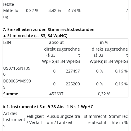
letzte
Mitteilu
0,32 %
4,42 %
4,74 %
/
ng
7. Einzelheiten zu den Stimmrechtsbeständen
a. Stimmrechte (§§ 33, 34 WpHG)
ISIN
absolut
in %
direkt
zugerechne
direkt
zugerechne
(§ 33
t
(§ 33
t
WpHG)
(§ 34 WpHG)
WpHG)
(§ 34 WpHG)
US87155N109
0
227497
0 %
0,16 %
0
DE000SYM999
0
225200
0 %
0,16 %
9
Summe
452697
0,32 %
b.1. Instrumente i.S.d. § 38 Abs. 1 Nr. 1 WpHG
Art des
Fälligkeit
Ausübungszeitra
Stimmrecht
Stimmrec
Instrument
/ Verfall
um / Laufzeit
e absolut
hte in %
s