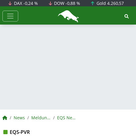
DAX
-0,24 %
DOW
-0,88 %
Gold
4.260,57
BörsenNEWS.de
BörsenNEWS.de
News
Meldungen
EQS News
EQS-PVR