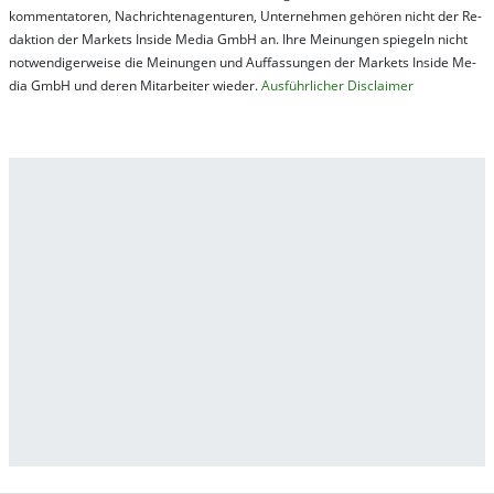
kom­men­ta­tor­en, Nach­rich­ten­ag­en­tur­en, Un­ter­neh­men ge­hör­en nicht der Re­
dak­tion der Mar­kets In­side Me­dia GmbH an. Ihre Mei­nung­en spie­geln nicht
not­wen­di­ger­wei­se die Mei­nung­en und Auf­fas­sung­en der Mar­kets In­side Me­
dia GmbH und de­ren Mit­ar­bei­ter wie­der.
Aus­führ­lich­er Dis­clai­mer