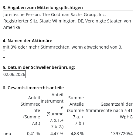
3. Angaben zum Mitteilungspflichtigen
Juristische Person: The Goldman Sachs Group, Inc.
Registrierter Sitz, Staat: Wilmington, DE, Vereinigte Staaten von
Amerika
4. Namen der Aktionäre
mit 3% oder mehr Stimmrechten, wenn abweichend von 3.
5. Datum der Schwellenberührung:
02.06.2026
6. Gesamtstimmrechtsanteile
Anteil
Anteil
Summe
Instrument
Stimmrec
Anteile
Gesamtzahl der
e
hte
(Summe
Stimmrechte nach § 41
(Summe
(Summe
7.a. +
WpHG
7.b.1.+
7.a.)
7.b.)
7.b.2.)
neu
0,41 %
4,47 %
4,88 %
139772054