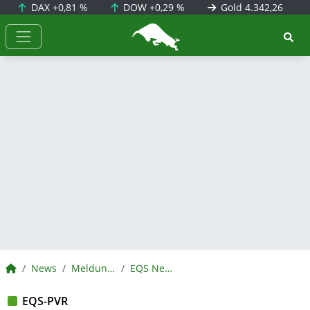
DAX
+0,81 %
DOW
+0,29 %
Gold
4.342,26
BörsenNEWS.de
BörsenNEWS.de
News
Meldungen
EQS News
EQS-PVR