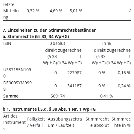
letzte
Mitteilu
0,32 %
4,69 %
5,01 %
/
ng
7. Einzelheiten zu den Stimmrechtsbeständen
a. Stimmrechte (§§ 33, 34 WpHG)
ISIN
absolut
in %
direkt
zugerechne
direkt
zugerechne
(§ 33
t
(§ 33
t
WpHG)
(§ 34 WpHG)
WpHG)
(§ 34 WpHG)
US87155N109
0
227987
0 %
0,16 %
0
DE000SYM999
0
341187
0 %
0,24 %
9
Summe
569174
0,41 %
b.1. Instrumente i.S.d. § 38 Abs. 1 Nr. 1 WpHG
Art des
Fälligkeit
Ausübungszeitra
Stimmrecht
Stimmrec
Instrument
/ Verfall
um / Laufzeit
e absolut
hte in %
s