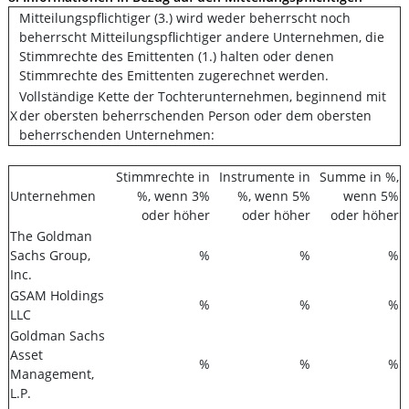
Mitteilungspflichtiger (3.) wird weder beherrscht noch
beherrscht Mitteilungspflichtiger andere Unternehmen, die
Stimmrechte des Emittenten (1.) halten oder denen
Stimmrechte des Emittenten zugerechnet werden.
Vollständige Kette der Tochterunternehmen, beginnend mit
X
der obersten beherrschenden Person oder dem obersten
beherrschenden Unternehmen:
Stimmrechte in
Instrumente in
Summe in %,
Unternehmen
%, wenn 3%
%, wenn 5%
wenn 5%
oder höher
oder höher
oder höher
The Goldman
Sachs Group,
%
%
%
Inc.
GSAM Holdings
%
%
%
LLC
Goldman Sachs
Asset
%
%
%
Management,
L.P.