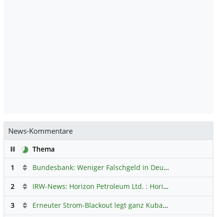
News-Kommentare
Pause
Thema
1
Bundesbank: Weniger Falschgeld in Deutschland
Hauptdi
2
IRW-News: Horizon Petroleum Ltd. : Horizon Petroleum beginnt mit der Testförderung im Projekt Lachowice in Polen und schließt die Platzierung einer überzeichneten Wandelanleihe ab
3
Erneuter Strom-Blackout legt ganz Kuba lahm
Hauptdiskus