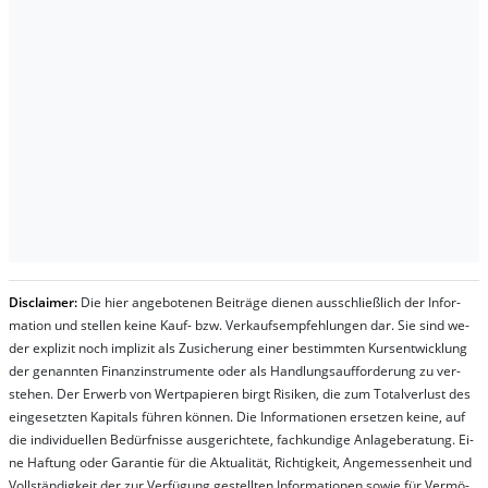
Dis­clai­mer:
Die hier an­ge­bo­te­nen Bei­trä­ge die­nen aus­schließ­lich der In­for­
ma­t­ion und stel­len kei­ne Kauf- bzw. Ver­kaufs­em­pfeh­lung­en dar. Sie sind we­
der ex­pli­zit noch im­pli­zit als Zu­sich­er­ung ei­ner be­stim­mt­en Kurs­ent­wick­lung
der ge­nan­nt­en Fi­nanz­in­stru­men­te oder als Handl­ungs­auf­for­der­ung zu ver­
steh­en. Der Er­werb von Wert­pa­pier­en birgt Ri­si­ken, die zum To­tal­ver­lust des
ein­ge­setz­ten Ka­pi­tals füh­ren kön­nen. Die In­for­ma­tion­en er­setz­en kei­ne, auf
die in­di­vi­du­el­len Be­dür­fnis­se aus­ge­rich­te­te, fach­kun­di­ge An­la­ge­be­ra­tung. Ei­
ne Haf­tung oder Ga­ran­tie für die Ak­tu­ali­tät, Rich­tig­keit, An­ge­mes­sen­heit und
Vol­lständ­ig­keit der zur Ver­fü­gung ge­stel­lt­en In­for­ma­tion­en so­wie für Ver­mö­