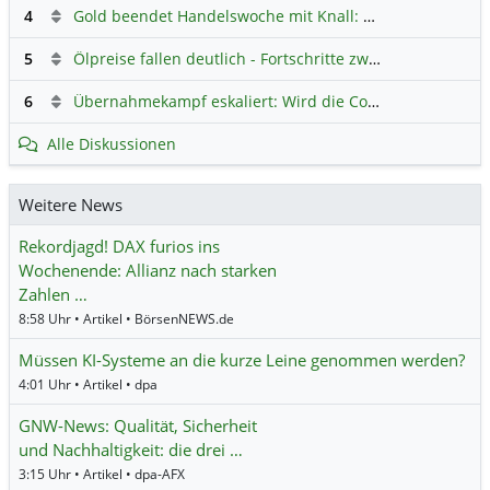
4
Gold beendet Handelswoche mit Knall: Barrick Mining – Ist diese Aktie wieder ein Kauf?
5
Ölpreise fallen deutlich - Fortschritte zwischen USA und Iran belasten
6
Übernahmekampf eskaliert: Wird die Commerzbank italienisch?
Alle Diskussionen
Weitere News
Rekordjagd! DAX furios ins
Wochenende: Allianz nach starken
Zahlen …
8:58 Uhr • Artikel • BörsenNEWS.de
Müssen KI-Systeme an die kurze Leine genommen werden?
4:01 Uhr • Artikel • dpa
GNW-News: Qualität, Sicherheit
und Nachhaltigkeit: die drei …
3:15 Uhr • Artikel • dpa-AFX