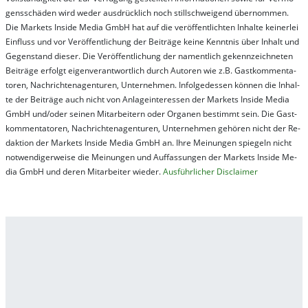
gens­schä­den wird we­der aus­drück­lich noch stil­lschwei­gend über­nom­men.
Die Mar­kets In­side Me­dia GmbH hat auf die ver­öf­fent­lich­ten In­hal­te kei­ner­lei
Ein­fluss und vor Ver­öf­fent­lich­ung der Bei­trä­ge kei­ne Ken­nt­nis über In­halt und
Ge­gen­stand die­ser. Die Ver­öf­fent­lich­ung der na­ment­lich ge­kenn­zeich­net­en
Bei­trä­ge er­folgt ei­gen­ver­ant­wort­lich durch Au­tor­en wie z.B. Gast­kom­men­ta­
tor­en, Nach­richt­en­ag­en­tur­en, Un­ter­neh­men. In­fol­ge­des­sen kön­nen die In­hal­
te der Bei­trä­ge auch nicht von An­la­ge­in­te­res­sen der Mar­kets In­side Me­dia
GmbH und/oder sei­nen Mit­ar­bei­tern oder Or­ga­nen be­stim­mt sein. Die Gast­
kom­men­ta­tor­en, Nach­rich­ten­ag­en­tur­en, Un­ter­neh­men ge­hör­en nicht der Re­
dak­tion der Mar­kets In­side Me­dia GmbH an. Ihre Mei­nung­en spie­geln nicht
not­wen­di­ger­wei­se die Mei­nung­en und Auf­fas­sung­en der Mar­kets In­side Me­
dia GmbH und de­ren Mit­ar­bei­ter wie­der.
Aus­führ­lich­er Dis­clai­mer