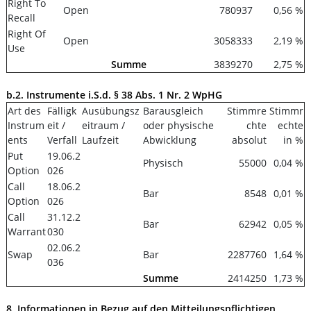
Right To
Open
780937
0,56 %
Recall
Right Of
Open
3058333
2,19 %
Use
Summe
3839270
2,75 %
b.2. Instrumente i.S.d. § 38 Abs. 1 Nr. 2 WpHG
Art des
Fälligk
Ausübungsz
Barausgleich
Stimmre
Stimmr
Instrum
eit /
eitraum /
oder physische
chte
echte
ents
Verfall
Laufzeit
Abwicklung
absolut
in %
Put
19.06.2
Physisch
55000
0,04 %
Option
026
Call
18.06.2
Bar
8548
0,01 %
Option
026
Call
31.12.2
Bar
62942
0,05 %
Warrant
030
02.06.2
Swap
Bar
2287760
1,64 %
036
Summe
2414250
1,73 %
8. Informationen in Bezug auf den Mitteilungspflichtigen