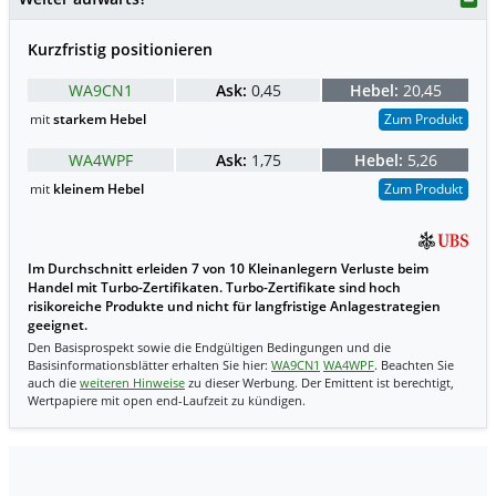
Kurzfristig positionieren
WA9CN1
Ask:
0,45
Hebel:
20,45
mit
starkem Hebel
Zum Produkt
WA4WPF
Ask:
1,75
Hebel:
5,26
mit
kleinem Hebel
Zum Produkt
Im Durchschnitt erleiden 7 von 10 Kleinanlegern Verluste beim
Handel mit Turbo-Zertifikaten. Turbo-Zertifikate sind hoch
risikoreiche Produkte und nicht für langfristige Anlagestrategien
geeignet.
Den Basisprospekt sowie die Endgültigen Bedingungen und die
Basisinformationsblätter erhalten Sie hier:
WA9CN1
WA4WPF
. Beachten Sie
auch die
weiteren Hinweise
zu dieser Werbung. Der Emittent ist berechtigt,
Wertpapiere mit open end-Laufzeit zu kündigen.