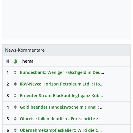
News-Kommentare
Pause
Thema
1
Bundesbank: Weniger Falschgeld in Deutschland
Hauptdi
2
IRW-News: Horizon Petroleum Ltd. : Horizon Petroleum beginnt mit der Testförderung im Projekt Lachowice in Polen und schließt die Platzierung einer überzeichneten Wandelanleihe ab
3
Erneuter Strom-Blackout legt ganz Kuba lahm
Hauptdisk
4
Gold beendet Handelswoche mit Knall: Barrick Mining – Ist diese Aktie wieder ein Kauf?
5
Ölpreise fallen deutlich - Fortschritte zwischen USA und Iran belasten
6
Übernahmekampf eskaliert: Wird die Commerzbank italienisch?