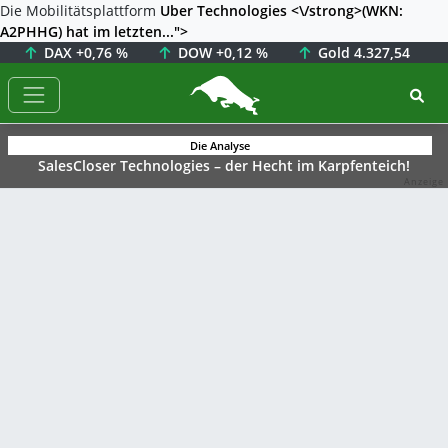
Die Mobilitätsplattform
Uber Technologies <\/strong>(WKN:
A2PHHG) hat im letzten...">
DAX
+0,76 %
DOW
+0,12 %
Gold
4.327,54
BörsenNEWS.de
Die Analyse
SalesCloser Technologies – der Hecht im Karpfenteich!
Anzeige