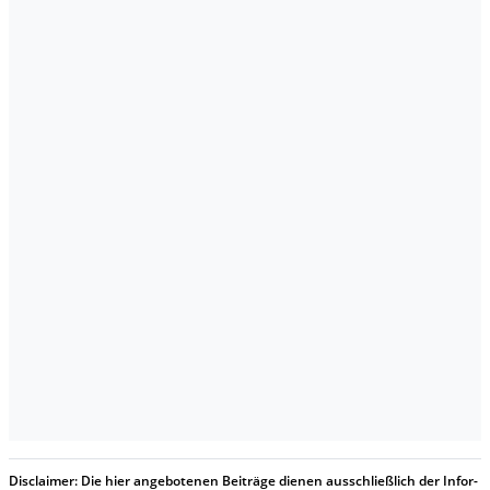
Dis­clai­mer:
Die hier an­ge­bo­te­nen Bei­trä­ge die­nen aus­schließ­lich der In­for­