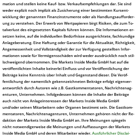
ma­t­ion und stel­len kei­ne Kauf- bzw. Ver­kaufs­em­pfeh­lung­en dar. Sie sind
we­der ex­pli­zit noch im­pli­zit als Zu­sich­er­ung ei­ner be­stim­mt­en Kurs­ent­
wick­lung der ge­nan­nt­en Fi­nanz­in­stru­men­te oder als Handl­ungs­auf­for­der­
ung zu ver­steh­en. Der Er­werb von Wert­pa­pier­en birgt Ri­si­ken, die zum To­
tal­ver­lust des ein­ge­setz­ten Ka­pi­tals füh­ren kön­nen. Die In­for­ma­tion­en er­
setz­en kei­ne, auf die in­di­vi­du­el­len Be­dür­fnis­se aus­ge­rich­te­te, fach­kun­di­ge
An­la­ge­be­ra­tung. Ei­ne Haf­tung oder Ga­ran­tie für die Ak­tu­ali­tät, Rich­tig­keit,
An­ge­mes­sen­heit und Vol­lständ­ig­keit der zur Ver­fü­gung ge­stel­lt­en In­for­
ma­tion­en so­wie für Ver­mö­gens­schä­den wird we­der aus­drück­lich noch stil­
lschwei­gend über­nom­men. Die Mar­kets In­side Me­dia GmbH hat auf die
ver­öf­fent­lich­ten In­hal­te kei­ner­lei Ein­fluss und vor Ver­öf­fent­lich­ung der
Bei­trä­ge kei­ne Ken­nt­nis über In­halt und Ge­gen­stand die­ser. Die Ver­öf­
fent­lich­ung der na­ment­lich ge­kenn­zeich­net­en Bei­trä­ge er­folgt ei­gen­ver­
ant­wort­lich durch Au­tor­en wie z.B. Gast­kom­men­ta­tor­en, Nach­richt­en­ag­
en­tur­en, Un­ter­neh­men. In­fol­ge­des­sen kön­nen die In­hal­te der Bei­trä­ge
auch nicht von An­la­ge­in­te­res­sen der Mar­kets In­side Me­dia GmbH
und/oder sei­nen Mit­ar­bei­tern oder Or­ga­nen be­stim­mt sein. Die Gast­kom­
men­ta­tor­en, Nach­rich­ten­ag­en­tur­en, Un­ter­neh­men ge­hör­en nicht der Re­
dak­tion der Mar­kets In­side Me­dia GmbH an. Ihre Mei­nung­en spie­geln
nicht not­wen­di­ger­wei­se die Mei­nung­en und Auf­fas­sung­en der Mar­kets
In­side Me­dia GmbH und de­ren Mit­ar­bei­ter wie­der.
Aus­führ­lich­er Dis­clai­