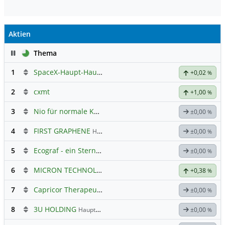
Aktien
Pause
Thema
1
SpaceX-Haupt-Hauptforum
+0,02
%
2
cxmt
+1,00
%
3
Nio für normale Kommunikation
±0,00
%
4
FIRST GRAPHENE
Hauptdiskussion
±0,00
%
5
Ecograf - ein Stern am Graphithimmel
±0,00
%
6
MICRON TECHNOLOGY
Hauptdiskussion
+0,38
%
7
Capricor Therapeutics
Hauptdiskussion
±0,00
%
8
3U HOLDING
Hauptdiskussion
±0,00
%