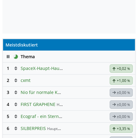
Meistdiskutiert
Pause
Thema
1
SpaceX-Haupt-Hauptforum
+0,02
%
2
cxmt
+1,00
%
3
Nio für normale Kommunikation
±0,00
%
4
FIRST GRAPHENE
Hauptdiskussion
±0,00
%
5
Ecograf - ein Stern am Graphithimmel
±0,00
%
6
SILBERPREIS
Hauptdiskussion
+3,35
%