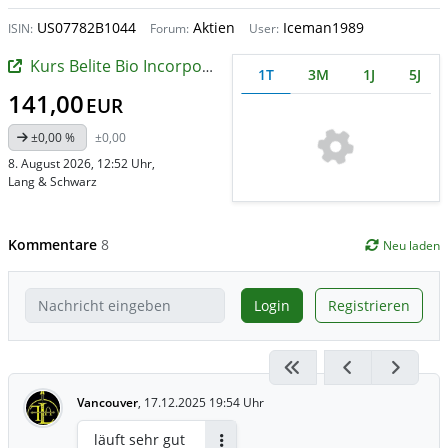
US07782B1044
Aktien
Iceman1989
ISIN:
Forum:
User:
Kurs Belite Bio Incorporation
1T
3M
1J
5J
141,00
EUR
±0,00 %
±0,00
8. August 2026, 12:52 Uhr
,
Lang & Schwarz
Kommentare
8
Neu laden
Login
Registrieren
Vancouver
,
17.12.2025 19:54 Uhr
läuft sehr gut