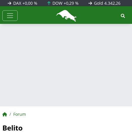
DAX
+0,00 %
DOW
+0,29 %
Gold
4.342,26
BörsenNEWS.de
BörsenNEWS.de
Forum
Belito