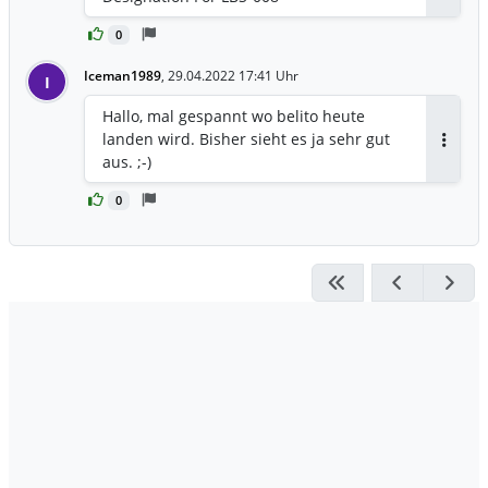
Antwor
0
Iceman1989
,
29.04.2022 17:41 Uhr
I
Hallo, mal gespannt wo belito heute
landen wird. Bisher sieht es ja sehr gut
Antwor
aus. ;-)
0