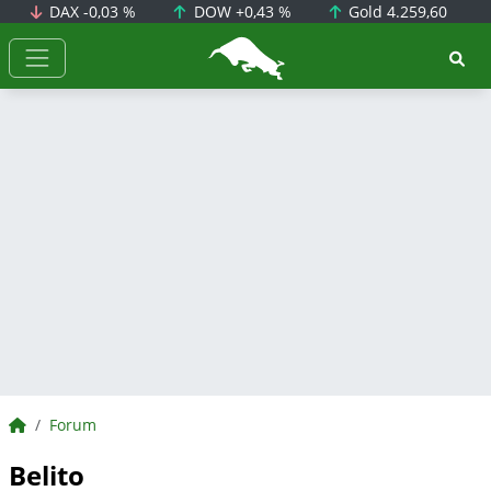
DAX
-0,03 %
DOW
+0,43 %
Gold
4.259,60
BörsenNEWS.de
BörsenNEWS.de
Forum
Belito