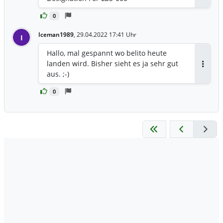
Antwor
0
Iceman1989
,
29.04.2022 17:41 Uhr
I
Hallo, mal gespannt wo belito heute
landen wird. Bisher sieht es ja sehr gut
Antwor
aus. ;-)
0