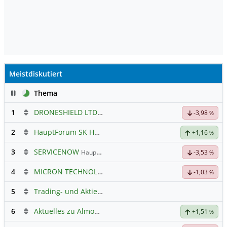
Meistdiskutiert
Pause
Thema
1
DRONESHIELD LTD
Hauptdiskussion
-3,98
%
2
HauptForum SK HYNIC
+1,16
%
3
SERVICENOW
Hauptdiskussion
-3,53
%
4
MICRON TECHNOLOGY
Hauptdiskussion
-1,03
%
5
Trading- und Aktien-Chat
6
Aktuelles zu Almonty Industries
+1,51
%