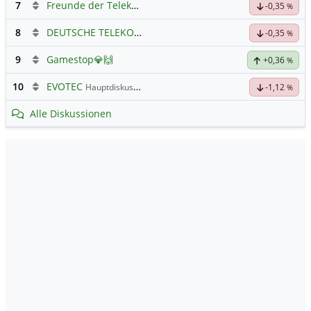
7
Freunde der Telekom
-0,35
%
8
DEUTSCHE TELEKOM
Hauptdiskussion
-0,35
%
9
Gamestop💎🙌
+0,36
%
10
EVOTEC
Hauptdiskussion
-1,12
%
Alle Diskussionen