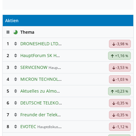
Aktien
Pause
Thema
1
DRONESHIELD LTD
Hauptdiskussion
-3,98
%
2
HauptForum SK HYNIC
+1,16
%
3
SERVICENOW
Hauptdiskussion
-3,53
%
4
MICRON TECHNOLOGY
Hauptdiskussion
-1,03
%
5
Aktuelles zu Almonty Industries
+0,23
%
6
DEUTSCHE TELEKOM
Hauptdiskussion
-0,35
%
7
Freunde der Telekom
-0,35
%
8
EVOTEC
Hauptdiskussion
-1,12
%