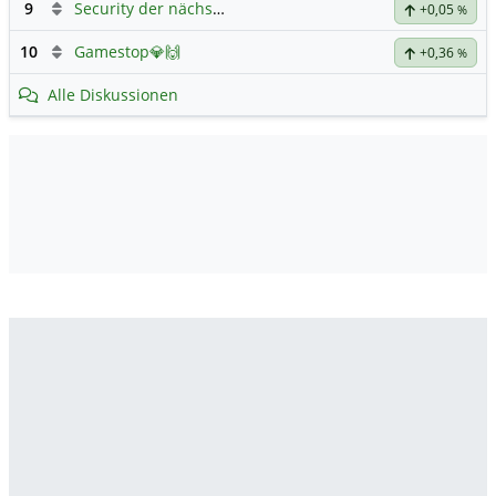
9
Security der nächsten Generation
+0,05
%
10
Gamestop💎🙌
+0,36
%
Alle Diskussionen