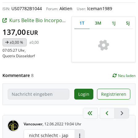
US07782B1044
Aktien
Iceman1989
ISIN:
Forum:
User:
Kurs Belite Bio Incorporation
1T
3M
1J
5J
137,00
EUR
±0,00 %
±0,00
07:05:27 Uhr
,
Quotrix Düsseldorf
Kommentare
8
Neu laden
Login
Registrieren
Vancouver
,
12.06.2022 19:04 Uhr
nicht schlecht - jap