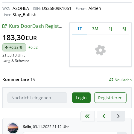
A2QHEA
US25809K1051
Aktien
WKN:
ISIN:
Forum:
Stay_Bullish
User:
Kurs DoorDash Registered (A)
1T
3M
1J
5J
183,30
EUR
+0,28 %
+0,52
21:33:13 Uhr
,
Lang & Schwarz
Kommentare
15
Neu laden
Login
Registrieren
Solix
,
03.11.2022 21:12 Uhr