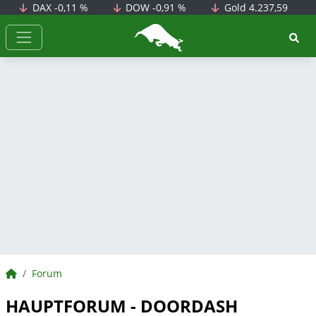
DAX
-0,11 %
DOW
-0,91 %
Gold
4.237,59
BörsenNEWS.de
BörsenNEWS.de
Forum
HAUPTFORUM - DOORDASH