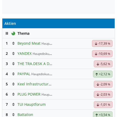
Aktien
Pause
Thema
1
Beyond Meat
Hauptdiskussion
-17,39
%
2
YANDEX
Hauptdiskussion
-10,69
%
3
THE TRA.DESK A DL-,000001
Hauptdiskussion
-5,62
%
4
PAYPAL
Hauptdiskussion
+2,12
%
5
Keel Infrastructure Corporation
Hauptdiskussion
-2,09
%
6
PLUG POWER
Hauptdiskussion
-2,03
%
7
TUI Hauptforum
-1,01
%
8
Battalion
+3,54
%