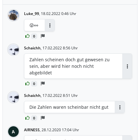
Luke_99
,
18.02.2022 0:46 Uhr
😜👀
Antworten
0
Schaichh
,
17.02.2022 8:56 Uhr
Zahlen scheinen doch gut gewesen zu
sein, aber wird hier noch nicht
Antwor
abgebildet
0
Schaichh
,
17.02.2022 8:51 Uhr
Die Zahlen waren scheinbar nicht gut
Antworten
0
AIRNESS
,
28.12.2020 17:04 Uhr
A