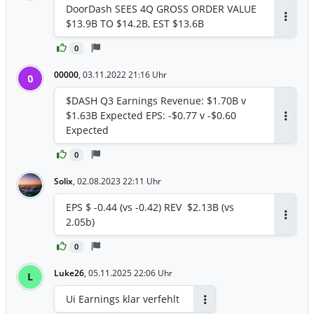
DoorDash SEES 4Q GROSS ORDER VALUE
$13.9B TO $14.2B, EST $13.6B
Antwor
0
00000
,
03.11.2022 21:16 Uhr
0
$DASH Q3 Earnings Revenue: $1.70B v
$1.63B Expected EPS: -$0.77 v -$0.60
Antwor
Expected
0
Solix
,
02.08.2023 22:11 Uhr
EPS $ -0.44 (vs -0.42) REV $2.13B (vs
2.05b)
Antwor
0
Luke26
,
05.11.2025 22:06 Uhr
L
Ui Earnings klar verfehlt
Antworten