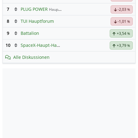
7
PLUG POWER
Hauptdiskussion
-2,03
%
8
TUI Hauptforum
-1,01
%
9
Battalion
+3,54
%
10
SpaceX-Haupt-Hauptforum
+3,79
%
Alle Diskussionen