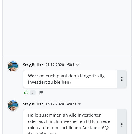
Stay_Bullish
,
21.12.2020 1:50 Uhr
Wer von euch plant denn längerfristig
investiert zu bleiben?
Antwor
0
Stay_Bullish
,
16.12.2020 14:07 Uhr
Hallo zusammen an Alle investierten
oder auch nicht investierten 🙋‍♂️ Ich freue
mich auf einen sachlichen Austausch!😊
Antwor
👍 Grüße Stay