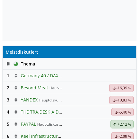
Meistdiskutiert
Pause
Thema
1
Germany 40 / DAX Prognose
-
2
Beyond Meat
Hauptdiskussion
-16,39
%
3
YANDEX
Hauptdiskussion
-10,83
%
4
THE TRA.DESK A DL-,000001
Hauptdiskussion
-5,40
%
5
PAYPAL
Hauptdiskussion
+2,12
%
6
Keel Infrastructure Corporation
Hauptdiskussion
-2,09
%