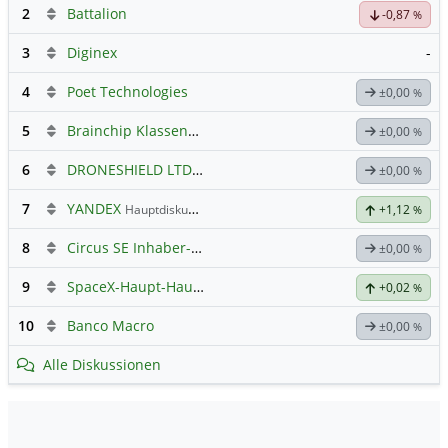
2
Battalion
-0,87
%
3
Diginex
-
4
Poet Technologies
±0,00
%
5
Brainchip Klassengruppe
±0,00
%
6
DRONESHIELD LTD
Hauptdiskussion
±0,00
%
7
YANDEX
Hauptdiskussion
+1,12
%
8
Circus SE Inhaber-Akt
Hauptdiskussion
±0,00
%
9
SpaceX-Haupt-Hauptforum
+0,02
%
10
Banco Macro
±0,00
%
Alle Diskussionen