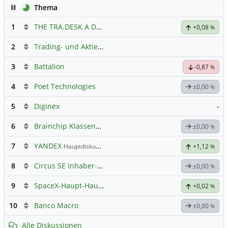
Pause
Thema
1
THE TRA.DESK A DL-,000001
Hauptdiskussion
+0,08
%
2
Trading- und Aktien-Chat
3
Battalion
-0,87
%
4
Poet Technologies
±0,00
%
5
Diginex
-
6
Brainchip Klassengruppe
±0,00
%
7
YANDEX
Hauptdiskussion
+1,12
%
8
Circus SE Inhaber-Akt
Hauptdiskussion
±0,00
%
9
SpaceX-Haupt-Hauptforum
+0,02
%
10
Banco Macro
±0,00
%
Alle Diskussionen