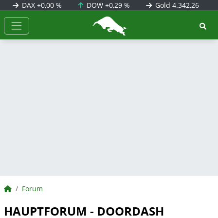
DAX
+0,00 %
DOW
+0,29 %
Gold
4.342,26
BörsenNEWS.de
BörsenNEWS.de
Forum
HAUPTFORUM - DOORDASH