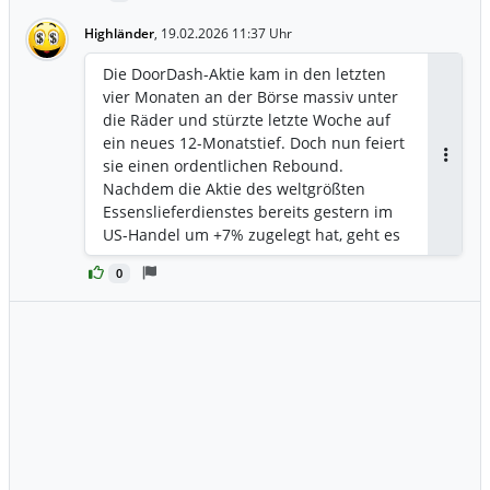
Highländer
,
19.02.2026 11:37 Uhr
Die DoorDash-Aktie kam in den letzten
vier Monaten an der Börse massiv unter
die Räder und stürzte letzte Woche auf
ein neues 12-Monatstief. Doch nun feiert
sie einen ordentlichen Rebound.
Antwor
Nachdem die Aktie des weltgrößten
Essenslieferdienstes bereits gestern im
US-Handel um +7% zugelegt hat, geht es
am Donnerstagmorgen im europäischen
0
Handel um satte +15% nach oben. Was
hat den Rebound ausgelöst und ist die
DoorDash-Aktie einen Kauf wert?
https://www.finanznachrichten.de/nachri
chten-2026-02/67739099-doordash-aktie-
15-dieser-rebound-war-ueberfaellig-
486.htm