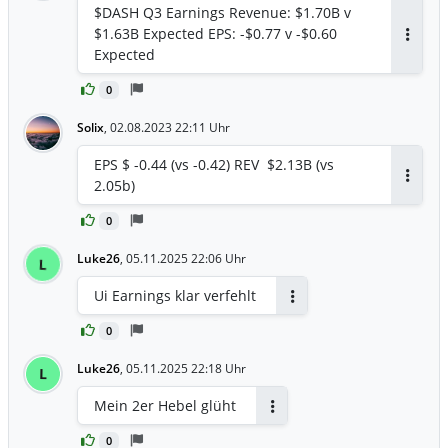
$DASH Q3 Earnings Revenue: $1.70B v
$1.63B Expected EPS: -$0.77 v -$0.60
Antwor
Expected
0
Solix
,
02.08.2023 22:11 Uhr
EPS $ -0.44 (vs -0.42) REV $2.13B (vs
2.05b)
Antwor
0
Luke26
,
05.11.2025 22:06 Uhr
L
Ui Earnings klar verfehlt
Antworten
0
Luke26
,
05.11.2025 22:18 Uhr
L
Mein 2er Hebel glüht
Antworten
0