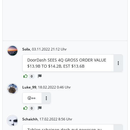
Solix
,
03.11.2022 21:12 Uhr
DoorDash SEES 4Q GROSS ORDER VALUE
$13.9B TO $14.2B, EST $13.6B
Antwor
0
Luke_99
,
18.02.2022 0:46 Uhr
😜👀
Antworten
0
Schaichh
,
17.02.2022 8:56 Uhr
Zahlen scheinen doch gut gewesen zu