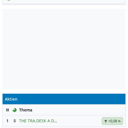
Aktien
Pause
Thema
1
THE TRA.DESK A DL-,000001
Hauptdiskussion
+0,08
%