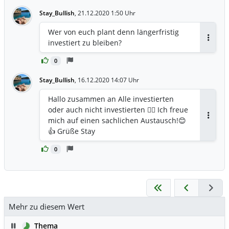
Stay_Bullish
,
21.12.2020 1:50 Uhr
Wer von euch plant denn längerfristig
investiert zu bleiben?
Antwor
0
Stay_Bullish
,
16.12.2020 14:07 Uhr
Hallo zusammen an Alle investierten
oder auch nicht investierten 🙋‍♂️ Ich freue
mich auf einen sachlichen Austausch!😊
Antwor
👍 Grüße Stay
0
Mehr zu diesem Wert
Pause
Thema