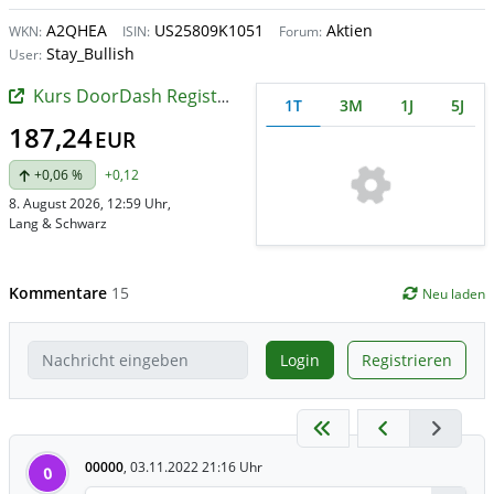
A2QHEA
US25809K1051
Aktien
WKN:
ISIN:
Forum:
Stay_Bullish
User:
Kurs DoorDash Registered (A)
1T
3M
1J
5J
187,24
EUR
+0,06 %
+0,12
8. August 2026, 12:59 Uhr
,
Lang & Schwarz
Kommentare
15
Neu laden
Login
Registrieren
00000
,
03.11.2022 21:16 Uhr
0