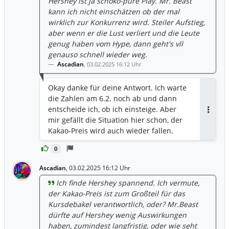
Hershey ist ja schoko-pure Play. Mr. Beast
kann ich nicht einschätzen ob der mal
wirklich zur Konkurrenz wird. Steiler Aufstieg,
aber wenn er die Lust verliert und die Leute
genug haben vom Hype, dann geht's vll
genauso schnell wieder weg.
Ascadian
,
03.02.2025 16:12 Uhr
Okay danke für deine Antwort. Ich warte
die Zahlen am 6.2. noch ab und dann
entscheide ich, ob ich einsteige. Aber
Antwor
mir gefällt die Situation hier schon, der
Kakao-Preis wird auch wieder fallen.
0
Ascadian
,
03.02.2025 16:12 Uhr
Ich finde Hershey spannend. Ich vermute,
der Kakao-Preis ist zum Großteil für das
Kursdebakel verantwortlich, oder? Mr.Beast
dürfte auf Hershey wenig Auswirkungen
haben, zumindest langfristig, oder wie seht