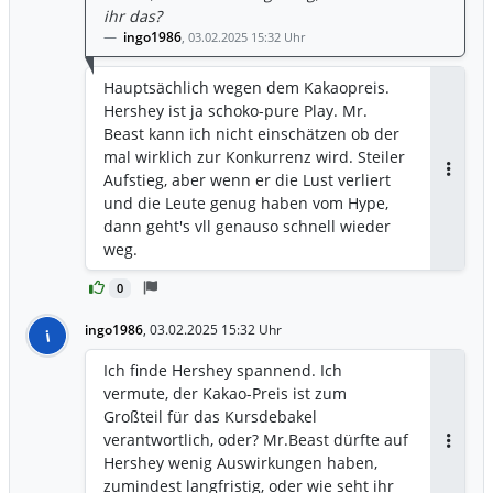
ihr das?
ingo1986
,
03.02.2025 15:32 Uhr
Hauptsächlich wegen dem Kakaopreis.
Hershey ist ja schoko-pure Play. Mr.
Beast kann ich nicht einschätzen ob der
mal wirklich zur Konkurrenz wird. Steiler
Aufstieg, aber wenn er die Lust verliert
Antwor
und die Leute genug haben vom Hype,
dann geht's vll genauso schnell wieder
weg.
0
ingo1986
,
03.02.2025 15:32 Uhr
i
Ich finde Hershey spannend. Ich
vermute, der Kakao-Preis ist zum
Großteil für das Kursdebakel
verantwortlich, oder? Mr.Beast dürfte auf
Antwor
Hershey wenig Auswirkungen haben,
zumindest langfristig, oder wie seht ihr