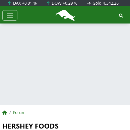
DAX
+0,81 %
DOW
+0,29 %
Gold
4.342,26
BörsenNEWS.de
BörsenNEWS.de
Forum
HERSHEY FOODS