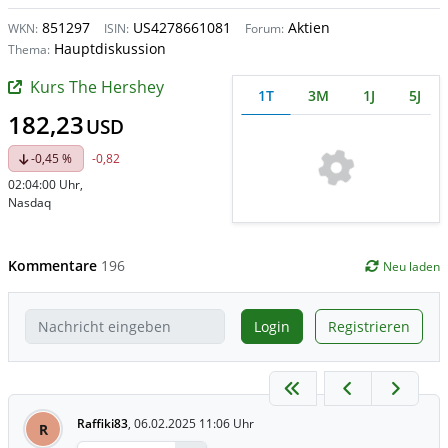
851297
US4278661081
Aktien
WKN:
ISIN:
Forum:
Hauptdiskussion
Thema:
Kurs The Hershey
1T
3M
1J
5J
182,23
USD
-0,45 %
-0,82
02:04:00 Uhr
,
Nasdaq
Kommentare
196
Neu laden
Login
Registrieren
Raffiki83
,
06.02.2025 11:06 Uhr
R