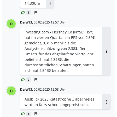
14.30Uhr
Antworten
1
DerW93
,
06.02.2025 12:57 Uhr
D
Investing.com - Hershey Co (NYSE: HSY)
hat im vierten Quartal ein EPS von 2,69$
gemeldet, 0,31 $ mehr als die
Analystenschätzung von 2,38$. Der
Umsatz für das abgelaufene Vierteljahr
Antwor
belief sich auf 2,89B$, die
durchschnittlichen Schätzungen hatten
sich auf 2,84B$ belaufen.
2
DerW93
,
06.02.2025 12:58 Uhr
D
Ausblick 2025 Katastrophe .. aber vieles
wird im Kurs schon eingepreist sein.
Antwor
1