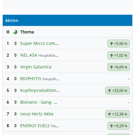
Aktien
Pause
Thema
1
Super Micro Computer
Hauptdiskussion
+5,96
%
2
NEL ASA
Hauptdiskussion
+1,02
%
3
Virgin Galactica
+6,69
%
4
BIOPHYTIS
-
Hauptdiskussion
5
Kupferproduktion als Treibstoff
+25,00
%
6
Bionano - Gang- Clubhouse
-
7
neue Hertz Aktie
+12,38
%
8
ENERGY FUELS
Hauptdiskussion
+9,29
%