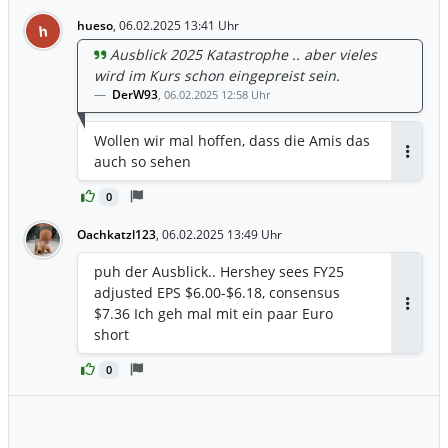
hueso
,
06.02.2025 13:41 Uhr
h
Ausblick 2025 Katastrophe .. aber vieles
wird im Kurs schon eingepreist sein.
DerW93
,
06.02.2025 12:58 Uhr
Wollen wir mal hoffen, dass die Amis das
auch so sehen
Antwor
0
Oachkatzl123
,
06.02.2025 13:49 Uhr
puh der Ausblick.. Hershey sees FY25
adjusted EPS $6.00-$6.18, consensus
$7.36 Ich geh mal mit ein paar Euro
Antwor
short
0