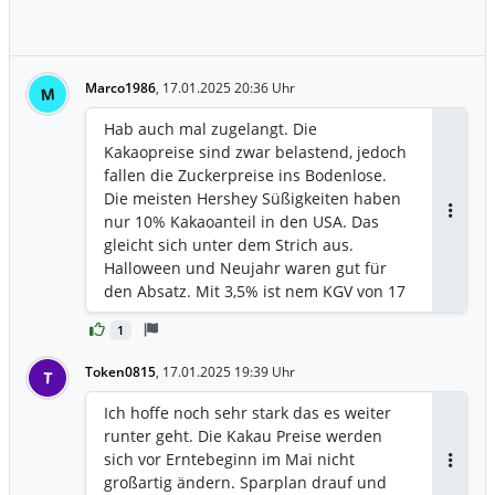
Marco1986
,
17.01.2025 20:36 Uhr
M
Hab auch mal zugelangt. Die
Kakaopreise sind zwar belastend, jedoch
fallen die Zuckerpreise ins Bodenlose.
Die meisten Hershey Süßigkeiten haben
nur 10% Kakaoanteil in den USA. Das
Antwor
gleicht sich unter dem Strich aus.
Halloween und Neujahr waren gut für
den Absatz. Mit 3,5% ist nem KGV von 17
ist die Aktie mal nicht all zu teuer...
1
Token0815
,
17.01.2025 19:39 Uhr
T
Ich hoffe noch sehr stark das es weiter
runter geht. Die Kakau Preise werden
sich vor Erntebeginn im Mai nicht
Antwor
großartig ändern. Sparplan drauf und