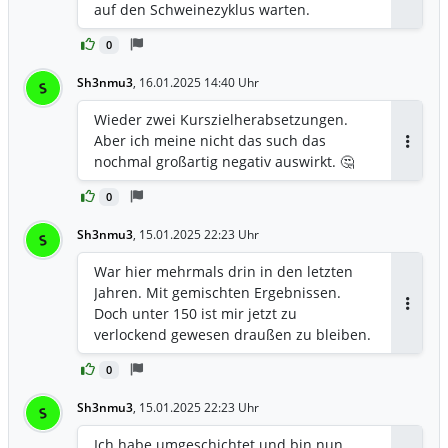
auf den Schweinezyklus warten.
0
Sh3nmu3
,
16.01.2025 14:40 Uhr
S
Wieder zwei Kurszielherabsetzungen.
Aber ich meine nicht das such das
Antwor
nochmal großartig negativ auswirkt. 🤔
0
Sh3nmu3
,
15.01.2025 22:23 Uhr
S
War hier mehrmals drin in den letzten
Jahren. Mit gemischten Ergebnissen.
Doch unter 150 ist mir jetzt zu
Antwor
verlockend gewesen draußen zu bleiben.
0
Sh3nmu3
,
15.01.2025 22:23 Uhr
S
Ich habe umgeschichtet und bin nun