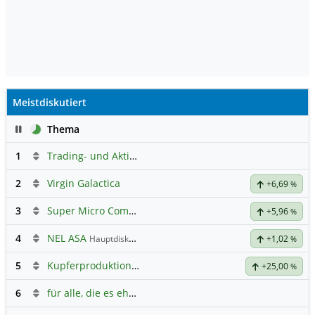
Meistdiskutiert
Pause
Thema
1
Trading- und Aktien-Chat
2
Virgin Galactica
+6,69
%
3
Super Micro Computer
Hauptdiskussion
+5,96
%
4
NEL ASA
Hauptdiskussion
+1,02
%
5
Kupferproduktion als Treibstoff
+25,00
%
6
für alle, die es ehrlich meinen beim Traden.