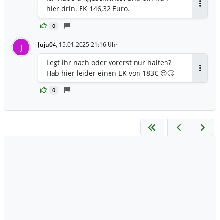
hier drin. EK 146,32 Euro.
Antwor
0
Juju04
,
15.01.2025 21:16 Uhr
J
Legt ihr nach oder vorerst nur halten?
Hab hier leider einen EK von 183€ 😏🙄
Antwor
0