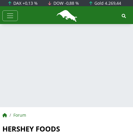
DAX
+0,13 %
DOW
-0,88 %
Gold
4.269,44
BörsenNEWS.de
BörsenNEWS.de
Forum
HERSHEY FOODS