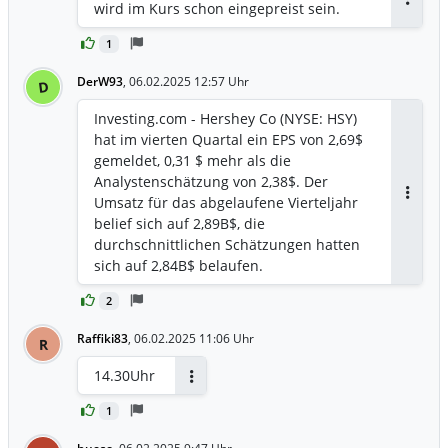
wird im Kurs schon eingepreist sein.
Antwor
1
DerW93
,
06.02.2025 12:57 Uhr
D
Investing.com - Hershey Co (NYSE: HSY)
hat im vierten Quartal ein EPS von 2,69$
gemeldet, 0,31 $ mehr als die
Analystenschätzung von 2,38$. Der
Umsatz für das abgelaufene Vierteljahr
Antwor
belief sich auf 2,89B$, die
durchschnittlichen Schätzungen hatten
sich auf 2,84B$ belaufen.
2
Raffiki83
,
06.02.2025 11:06 Uhr
R
14.30Uhr
Antworten
1