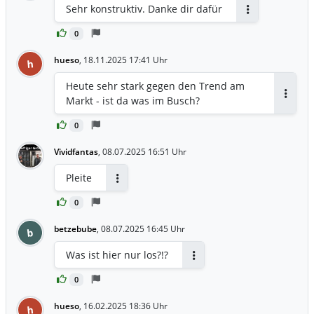
Sehr konstruktiv. Danke dir dafür
Antworten
0
hueso
,
18.11.2025 17:41 Uhr
h
Heute sehr stark gegen den Trend am
Markt - ist da was im Busch?
Antwor
0
Vividfantas
,
08.07.2025 16:51 Uhr
Pleite
Antworten
0
betzebube
,
08.07.2025 16:45 Uhr
b
Was ist hier nur los?!?
Antworten
0
hueso
,
16.02.2025 18:36 Uhr
h