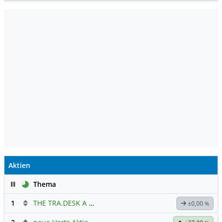
Aktien
Pause
Thema
1
THE TRA.DESK A DL-,000001
Hauptdiskussion
±0,00
%