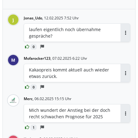
Jonas_Udo
,
12.02.2025 7:52 Uhr
J
laufen eigentlich noch übernahme
gespräche?
Antwor
0
Mofarocker123
,
07.02.2025 6:22 Uhr
M
Kakaopreis kommt aktuell auch wieder
etwas zurück.
Antwor
0
Merc
,
06.02.2025 15:15 Uhr
Mich wundert der Anstieg bei der doch
recht schwachen Prognose für 2025
Antwor
1