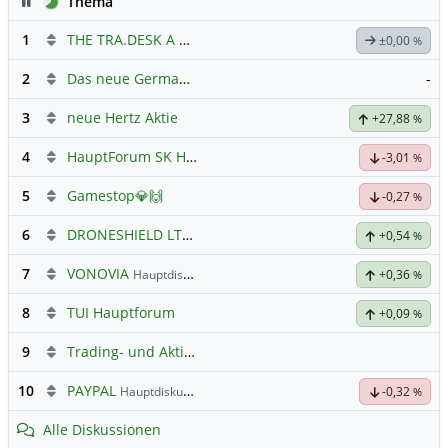
Pause
Thema
1
THE TRA.DESK A DL-,000001
Hauptdiskussion
±0,00
%
2
Das neue Germany 40 Prognose Forum
-
3
neue Hertz Aktie
+27,88
%
4
HauptForum SK HYNIC
-3,01
%
5
Gamestop💎🙌
-0,27
%
6
DRONESHIELD LTD
Hauptdiskussion
+0,54
%
7
VONOVIA
Hauptdiskussion
+0,36
%
8
TUI Hauptforum
+0,09
%
9
Trading- und Aktien-Chat
10
PAYPAL
Hauptdiskussion
-0,32
%
Alle Diskussionen