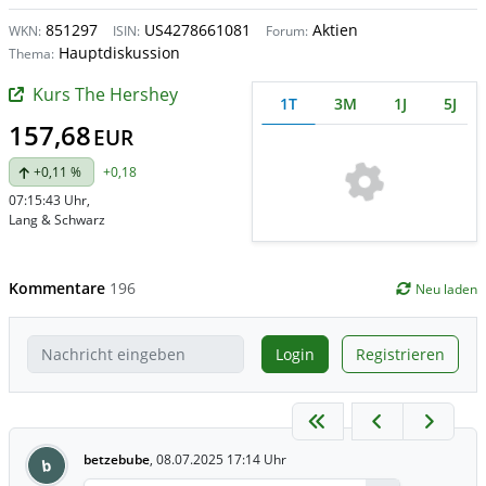
851297
US4278661081
Aktien
WKN:
ISIN:
Forum:
Hauptdiskussion
Thema:
Kurs The Hershey
1T
3M
1J
5J
157,68
EUR
+0,11 %
+0,18
07:15:43 Uhr
,
Lang & Schwarz
Kommentare
196
Neu laden
Login
Registrieren
betzebube
,
08.07.2025 17:14 Uhr
b