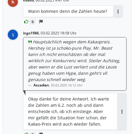
hueso
,
06.02.2025 9:47 Uhr
h
Wann kommen denn die Zahlen heute?
Antworte
0
ingo1986
,
03.02.2025 18:58 Uhr
i
Hauptsächlich wegen dem Kakaopreis.
Hershey ist ja schoko-pure Play. Mr. Beast
kann ich nicht einschätzen ob der mal
wirklich zur Konkurrenz wird. Steiler Aufstieg,
aber wenn er die Lust verliert und die Leute
genug haben vom Hype, dann geht's vll
genauso schnell wieder weg.
Ascadian
,
03.02.2025 16:12 Uhr
Okay danke für deine Antwort. Ich warte
die Zahlen am 6.2. noch ab und dann
entscheide ich, ob ich einsteige. Aber
Antwor
mir gefällt die Situation hier schon, der
Kakao-Preis wird auch wieder fallen.