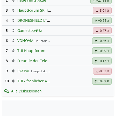
2
neue Hertz Aktie
+27,88
%
3
HauptForum SK HYNIC
-3,01
%
4
DRONESHIELD LTD
Hauptdiskussion
+0,54
%
5
Gamestop💎🙌
-0,27
%
6
VONOVIA
Hauptdiskussion
+0,36
%
7
TUI Hauptforum
+0,09
%
8
Freunde der Telekom
+0,17
%
9
PAYPAL
Hauptdiskussion
-0,32
%
10
TUI - fachlicher Austausch
+0,09
%
Alle Diskussionen