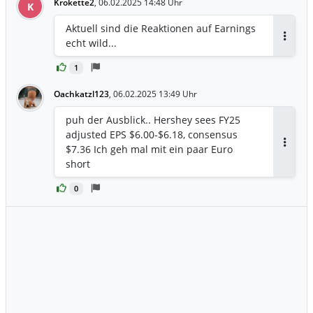
Krokette2
,
06.02.2025 14:48 Uhr
K
Aktuell sind die Reaktionen auf Earnings
echt wild...
Antwor
1
Oachkatzl123
,
06.02.2025 13:49 Uhr
puh der Ausblick.. Hershey sees FY25
adjusted EPS $6.00-$6.18, consensus
$7.36 Ich geh mal mit ein paar Euro
Antwor
short
0