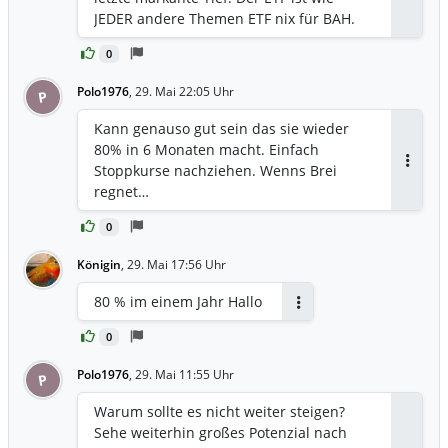
JEDER andere Themen ETF nix für BAH.
0
Polo1976
,
29. Mai 22:05 Uhr
P
Kann genauso gut sein das sie wieder
80% in 6 Monaten macht. Einfach
Stoppkurse nachziehen. Wenns Brei
Antwor
regnet…
0
Königin
,
29. Mai 17:56 Uhr
80 % im einem Jahr Hallo
Antworten
0
Polo1976
,
29. Mai 11:55 Uhr
P
Warum sollte es nicht weiter steigen?
Sehe weiterhin großes Potenzial nach