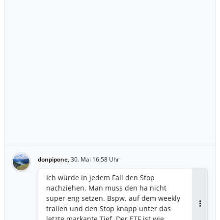
donpipone
,
30. Mai 16:58 Uhr
Ich würde in jedem Fall den Stop
nachziehen. Man muss den ha nicht
super eng setzen. Bspw. auf dem weekly
trailen und den Stop knapp unter das
Antwor
letzte markante Tief. Der ETF ist wie