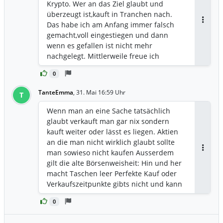
Krypto. Wer an das Ziel glaubt und
überzeugt ist,kauft in Tranchen nach.
Das habe ich am Anfang immer falsch
Antwor
gemacht,voll eingestiegen und dann
wenn es gefallen ist nicht mehr
nachgelegt. Mittlerweile freue ich
mich,wenn ich günstiger nachlegen kann
0
und mein Depot bestätigt mich!
TanteEmma
,
31. Mai 16:59 Uhr
T
Wenn man an eine Sache tatsächlich
glaubt verkauft man gar nix sondern
kauft weiter oder lässt es liegen. Aktien
an die man nicht wirklich glaubt sollte
man sowieso nicht kaufen Ausserdem
Antwor
gilt die alte Börsenweisheit: Hin und her
macht Taschen leer Perfekte Kauf oder
Verkaufszeitpunkte gibts nicht und kann
niemand wissen deshalb sollte man
0
auch nur eine Langfriststrategie
verfolgen