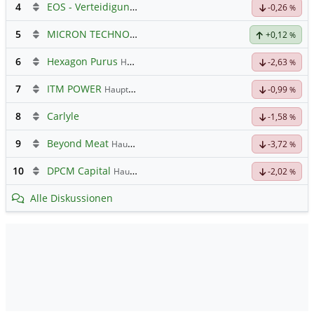
4
EOS - Verteidigungs- und Raumfahrttechnik
-0,26
%
5
MICRON TECHNOLOGY
Hauptdiskussion
+0,12
%
6
Hexagon Purus
Hauptdiskussion
-2,63
%
7
ITM POWER
Hauptdiskussion
-0,99
%
8
Carlyle
-1,58
%
9
Beyond Meat
Hauptdiskussion
-3,72
%
10
DPCM Capital
Hauptdiskussion
-2,02
%
Alle Diskussionen