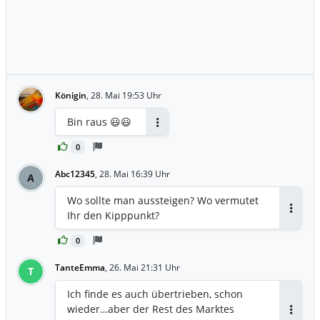
Königin
,
28. Mai 19:53 Uhr
Bin raus 😃😃
Antworten
0
Abc12345
,
28. Mai 16:39 Uhr
A
Wo sollte man aussteigen? Wo vermutet
Ihr den Kipppunkt?
Antwor
0
TanteEmma
,
26. Mai 21:31 Uhr
T
Ich finde es auch übertrieben, schon
wieder…aber der Rest des Marktes