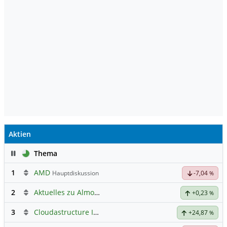
Aktien
Pause
Thema
1
AMD
Hauptdiskussion
-7,04
%
2
Aktuelles zu Almonty Industries
+0,23
%
3
Cloudastructure Inc Registered Shs-A-
Hauptdiskussion
+24,87
%