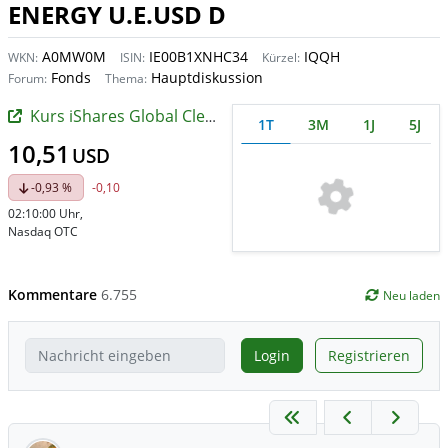
ENERGY U.E.USD D
A0MW0M
IE00B1XNHC34
IQQH
WKN:
ISIN:
Kürzel:
Fonds
Hauptdiskussion
Forum:
Thema:
Kurs iShares Global Clean Energy UCITS ETF
1T
3M
1J
5J
10,51
USD
-0,93 %
-0,10
02:10:00 Uhr
,
Nasdaq OTC
Kommentare
6.755
Neu laden
Login
Registrieren