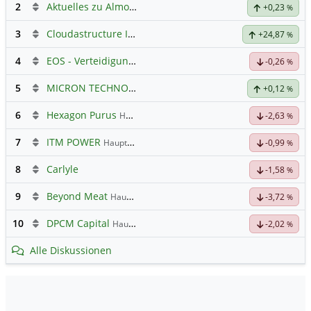
2
Aktuelles zu Almonty Industries
+0,23
%
3
Cloudastructure Inc Registered Shs-A-
Hauptdiskussion
+24,87
%
4
EOS - Verteidigungs- und Raumfahrttechnik
-0,26
%
5
MICRON TECHNOLOGY
Hauptdiskussion
+0,12
%
6
Hexagon Purus
Hauptdiskussion
-2,63
%
7
ITM POWER
Hauptdiskussion
-0,99
%
8
Carlyle
-1,58
%
9
Beyond Meat
Hauptdiskussion
-3,72
%
10
DPCM Capital
Hauptdiskussion
-2,02
%
Alle Diskussionen