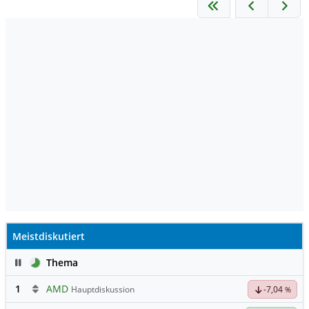
Meistdiskutiert
Pause
Thema
1
AMD
Hauptdiskussion
-7,04
%