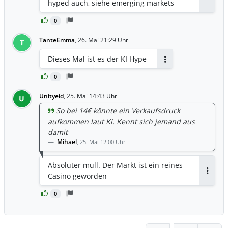
Antwor
hyped auch, siehe emerging markets
0
TanteEmma
,
26. Mai 21:29 Uhr
T
Dieses Mal ist es der KI Hype
Antworten
0
Unityeid
,
25. Mai 14:43 Uhr
U
So bei 14€ könnte ein Verkaufsdruck
aufkommen laut Ki. Kennt sich jemand aus
damit
Mihael
,
25. Mai 12:00 Uhr
Absoluter müll. Der Markt ist ein reines
Casino geworden
Antwor
0