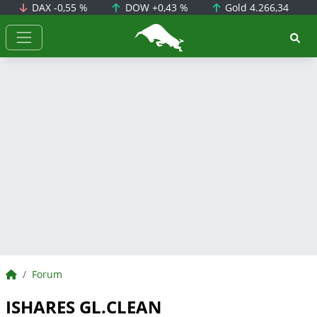
DAX
-0,55 %
DOW
+0,43 %
Gold
4.266,34
BörsenNEWS.de
BörsenNEWS.de
Forum
ISHARES GL.CLEAN