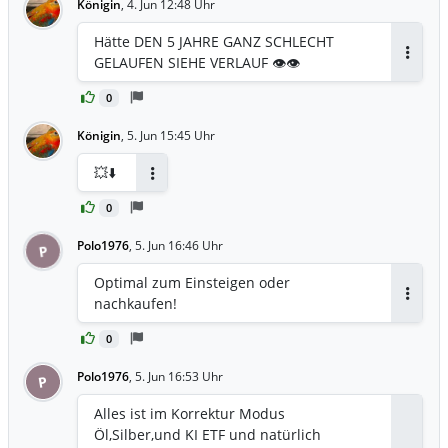
Königin
,
4. Jun 12:48 Uhr
Hätte DEN 5 JAHRE GANZ SCHLECHT
GELAUFEN SIEHE VERLAUF 👁👁
Antwor
0
Königin
,
5. Jun 15:45 Uhr
💥⬇️
Antworten
0
Polo1976
,
5. Jun 16:46 Uhr
P
Optimal zum Einsteigen oder
nachkaufen!
Antwor
0
Polo1976
,
5. Jun 16:53 Uhr
P
Alles ist im Korrektur Modus
Öl,Silber,und KI ETF und natürlich