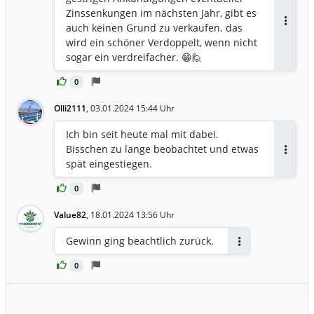
Zinssenkungen im nächsten Jahr, gibt es
auch keinen Grund zu verkaufen. das
Antwor
wird ein schöner Verdoppelt, wenn nicht
sogar ein verdreifacher. 😁🙋
0
Olli2111
,
03.01.2024 15:44 Uhr
Ich bin seit heute mal mit dabei.
Bisschen zu lange beobachtet und etwas
Antwor
spät eingestiegen.
0
Value82
,
18.01.2024 13:56 Uhr
Gewinn ging beachtlich zurück.
Antworten
0