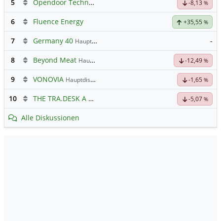
5
Opendoor Technologies
Hauptdiskussion
-8,13
%
6
Fluence Energy
+35,55
%
7
Germany 40
-
Hauptdiskussion
8
Beyond Meat
Hauptdiskussion
-12,49
%
9
VONOVIA
Hauptdiskussion
-1,65
%
10
THE TRA.DESK A DL-,000001
Hauptdiskussion
-5,07
%
Alle Diskussionen