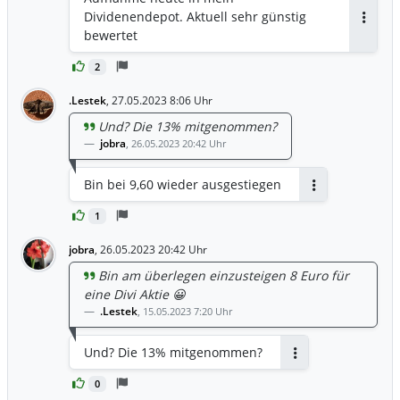
Dividenendepot. Aktuell sehr günstig
Antwor
bewertet
2
.Lestek
,
27.05.2023 8:06 Uhr
Und? Die 13% mitgenommen?
jobra
,
26.05.2023 20:42 Uhr
Bin bei 9,60 wieder ausgestiegen
Antworten
1
jobra
,
26.05.2023 20:42 Uhr
Bin am überlegen einzusteigen 8 Euro für
eine Divi Aktie 😀
.Lestek
,
15.05.2023 7:20 Uhr
Und? Die 13% mitgenommen?
Antworten
0