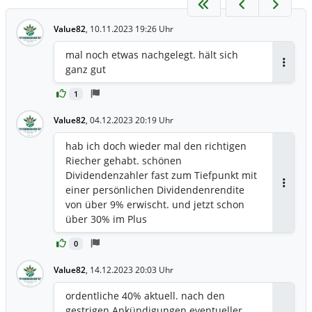
Value82
,
10.11.2023 19:26 Uhr
mal noch etwas nachgelegt. hält sich
ganz gut
Antwor
1
Value82
,
04.12.2023 20:19 Uhr
hab ich doch wieder mal den richtigen
Riecher gehabt. schönen
Dividendenzahler fast zum Tiefpunkt mit
einer persönlichen Dividendenrendite
Antwor
von über 9% erwischt. und jetzt schon
über 30% im Plus
0
Value82
,
14.12.2023 20:03 Uhr
ordentliche 40% aktuell. nach den
gestrigen Ankündigungen eventueller