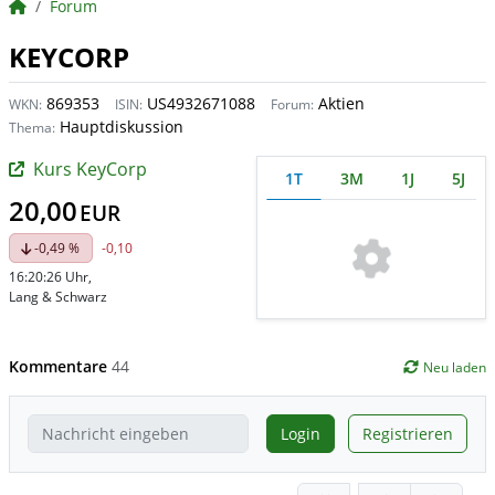
BörsenNEWS.de
Forum
KEYCORP
869353
US4932671088
Aktien
WKN:
ISIN:
Forum:
Hauptdiskussion
Thema:
Kurs KeyCorp
1T
3M
1J
5J
20,00
EUR
-0,49 %
-0,10
16:20:26 Uhr
,
Lang & Schwarz
Kommentare
44
Neu laden
Login
Registrieren