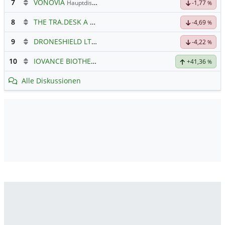
7
VONOVIA
Hauptdiskussion
-1,77
%
8
THE TRA.DESK A DL-,000001
Hauptdiskussion
-4,69
%
9
DRONESHIELD LTD
Hauptdiskussion
-4,22
%
10
IOVANCE BIOTHERAP.DL-,001
Hauptdiskussion
+41,36
%
Alle Diskussionen