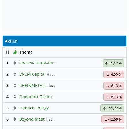
Aktien
Pause
Thema
1
SpaceX-Haupt-Hauptforum
+5,12
%
2
DPCM Capital
Hauptdiskussion
-4,55
%
3
RHEINMETALL
Hauptdiskussion
-6,13
%
4
Opendoor Technologies
Hauptdiskussion
-8,13
%
5
Fluence Energy
+11,72
%
6
Beyond Meat
Hauptdiskussion
-12,59
%