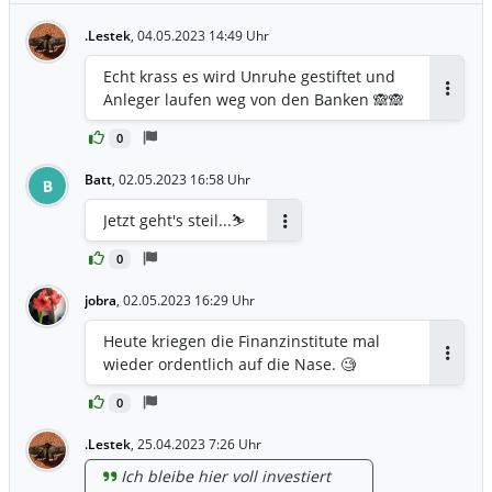
.Lestek
,
04.05.2023 14:49 Uhr
Echt krass es wird Unruhe gestiftet und
Anleger laufen weg von den Banken 🙈🙈
Antwor
0
Batt
,
02.05.2023 16:58 Uhr
B
Jetzt geht's steil...⛷
Antworten
0
jobra
,
02.05.2023 16:29 Uhr
Heute kriegen die Finanzinstitute mal
wieder ordentlich auf die Nase. 🧐
Antwor
0
.Lestek
,
25.04.2023 7:26 Uhr
Ich bleibe hier voll investiert