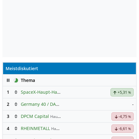
Meistdiskutiert
Pause
Thema
1
SpaceX-Haupt-Hauptforum
+5,31
%
2
Germany 40 / DAX Prognose
-
3
DPCM Capital
Hauptdiskussion
-4,75
%
4
RHEINMETALL
Hauptdiskussion
-6,61
%