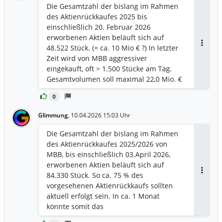
Die Gesamtzahl der bislang im Rahmen
des Aktienrückkaufes 2025 bis
einschließlich 20. Februar 2026
erworbenen Aktien beläuft sich auf
48.522 Stück. (= ca. 10 Mio € ?) In letzter
Antwor
Zeit wird von MBB aggressiver
eingekauft, oft > 1.500 Stücke am Tag.
Gesamtvolumen soll maximal 22,0 Mio. €
betragen. Davon dürfte demnächst die
0
Hälfte ausgegeben sein.
Glimmung
,
10.04.2026 15:03 Uhr
Die Gesamtzahl der bislang im Rahmen
des Aktienrückkaufes 2025/2026 von
MBB, bis einschließlich 03.April 2026,
erworbenen Aktien beläuft sich auf
84.330 Stück. So ca. 75 % des
Antwor
vorgesehenen Aktienrückkaufs sollten
aktuell erfolgt sein. In ca. 1 Monat
könnte somit das
Aktienrückkaufprogramm beimit einem