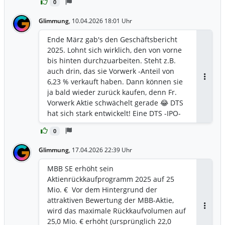
0
Volumen von maximal 22,0 Mio. € (ohne
Erwerbsnebenkosten) abgeschlossen
Glimmung
,
10.04.2026 18:01 Uhr
sein.
Ende März gab's den Geschäftsbericht
2025. Lohnt sich wirklich, den von vorne
bis hinten durchzuarbeiten. Steht z.B.
auch drin, das sie Vorwerk -Anteil von
6,23 % verkauft haben. Dann können sie
Antwor
ja bald wieder zurück kaufen, denn Fr.
Vorwerk Aktie schwächelt gerade 😂 DTS
hat sich stark entwickelt! Eine DTS -IPO-
Option könnte da noch ein struktureller
0
Repricing-Turbo werden 😎
Glimmung
,
17.04.2026 22:39 Uhr
MBB SE erhöht sein
Aktienrückkaufprogramm 2025 auf 25
Mio. € Vor dem Hintergrund der
attraktiven Bewertung der MBB-Aktie,
wird das maximale Rückkaufvolumen auf
Antwor
25,0 Mio. € erhöht (ursprünglich 22,0