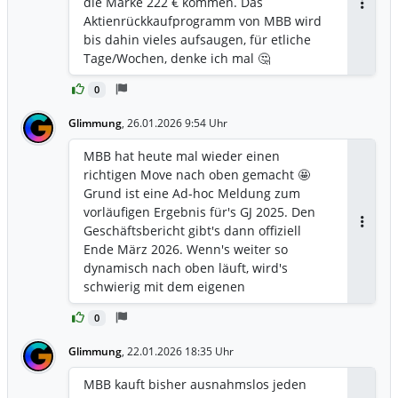
die Marke 222 € kommen. Das
Antwor
Aktienrückkaufprogramm von MBB wird
bis dahin vieles aufsaugen, für etliche
Tage/Wochen, denke ich mal 🤔
0
Glimmung
,
26.01.2026 9:54 Uhr
MBB hat heute mal wieder einen
richtigen Move nach oben gemacht 🤩
Grund ist eine Ad-hoc Meldung zum
vorläufigen Ergebnis für's GJ 2025. Den
Geschäftsbericht gibt's dann offiziell
Antwor
Ende März 2026. Wenn's weiter so
dynamisch nach oben läuft, wird's
schwierig mit dem eigenen
Aktienrückkaufprogramm bis zum Preis
0
von 222 Euro je Aktie...😂 Die
Nettoliquiditat der MBB ist auf stolze 374
Glimmung
,
22.01.2026 18:35 Uhr
Mio. € gestiegen, das macht jetzt fast 69
€ pro Aktie aus, ca. ein Drittel des
MBB kauft bisher ausnahmslos jeden