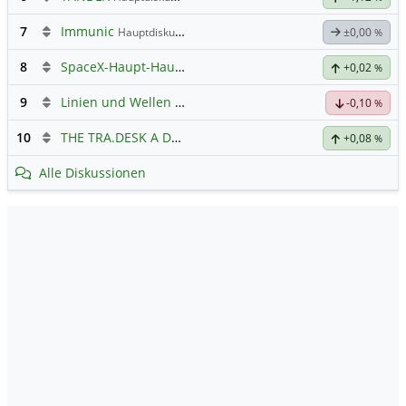
7
Immunic
Hauptdiskussion
±0,00
%
8
SpaceX-Haupt-Hauptforum
+0,02
%
9
Linien und Wellen Austausch Forum
-0,10
%
10
THE TRA.DESK A DL-,000001
Hauptdiskussion
+0,08
%
Alle Diskussionen