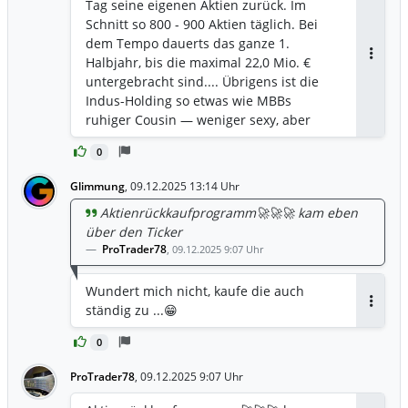
derzeitigen Aktienkurses 😎
Tag seine eigenen Aktien zurück. Im
Schnitt so 800 - 900 Aktien täglich. Bei
dem Tempo dauerts das ganze 1.
Halbjahr, bis die maximal 22,0 Mio. €
Antwor
untergebracht sind.... Übrigens ist die
Indus-Holding so etwas wie MBBs
ruhiger Cousin — weniger sexy, aber
genauso unterbewertet und perfekt
0
handelbar. Wer also gerne
NAV‑Cash‑Cow‑Werte tradet, kann auch
Glimmung
,
09.12.2025 13:14 Uhr
mal auf die ein Auge werfen... 😉
Aktienrückkaufprogramm🚀🚀🚀 kam eben
über den Ticker
ProTrader78
,
09.12.2025 9:07 Uhr
Wundert mich nicht, kaufe die auch
ständig zu ...😁
Antwor
0
ProTrader78
,
09.12.2025 9:07 Uhr