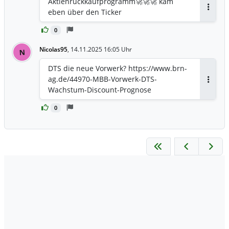
Aktienrückkaufprogramm🚀🚀🚀 kam
eben über den Ticker
Antwor
0
Nicolas95
,
14.11.2025 16:05 Uhr
N
DTS die neue Vorwerk? https://www.brn-
ag.de/44970-MBB-Vorwerk-DTS-
Antwor
Wachstum-Discount-Prognose
0