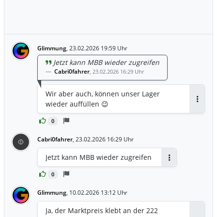
Glimmung
,
23.02.2026 19:59 Uhr
Jetzt kann MBB wieder zugreifen
Cabri0fahrer
,
23.02.2026 16:29 Uhr
Wir aber auch, können unser Lager
wieder auffüllen 😉
Antwor
0
Cabri0fahrer
,
23.02.2026 16:29 Uhr
Jetzt kann MBB wieder zugreifen
Antworten
0
Glimmung
,
10.02.2026 13:12 Uhr
Ja, der Marktpreis klebt an der 222