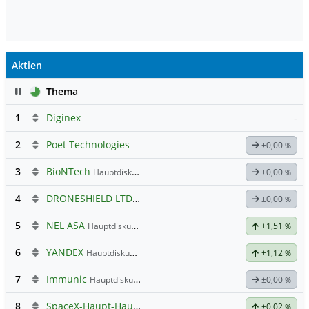
Aktien
Pause
Thema
1
Diginex
-
2
Poet Technologies
±0,00
%
3
BioNTech
Hauptdiskussion
±0,00
%
4
DRONESHIELD LTD
Hauptdiskussion
±0,00
%
5
NEL ASA
Hauptdiskussion
+1,51
%
6
YANDEX
Hauptdiskussion
+1,12
%
7
Immunic
Hauptdiskussion
±0,00
%
8
SpaceX-Haupt-Hauptforum
+0,02
%