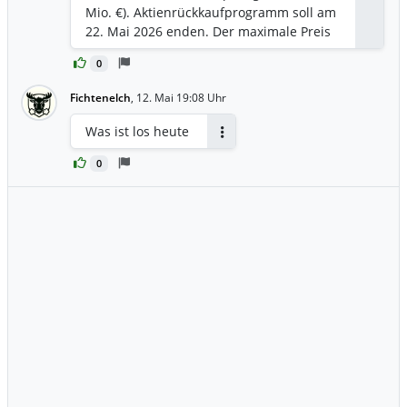
Mio. €). Aktienrückkaufprogramm soll am
22. Mai 2026 enden. Der maximale Preis
pro Aktie von 222,00 €, bleibt
0
unverändert.
Fichtenelch
,
12. Mai 19:08 Uhr
Was ist los heute
Antworten
0