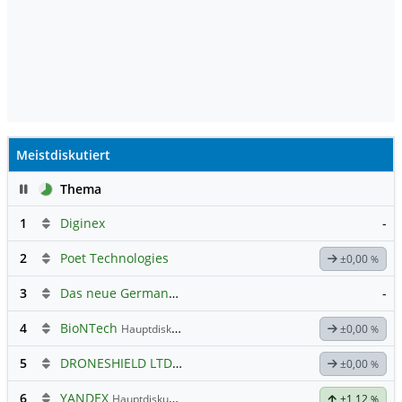
Meistdiskutiert
Pause
Thema
1
Diginex
-
2
Poet Technologies
±0,00
%
3
Das neue Germany 40 Prognose Forum
-
4
BioNTech
Hauptdiskussion
±0,00
%
5
DRONESHIELD LTD
Hauptdiskussion
±0,00
%
6
YANDEX
Hauptdiskussion
+1,12
%