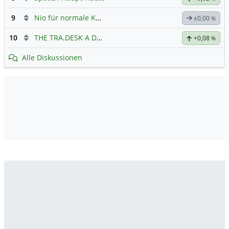
9
Nio für normale Kommunikation
±0,00
%
10
THE TRA.DESK A DL-,000001
Hauptdiskussion
+0,08
%
Alle Diskussionen