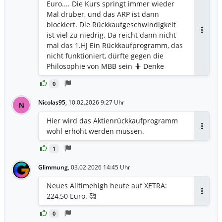
Euro.... Die Kurs springt immer wieder
Mal drüber, und das ARP ist dann
blockiert. Die Rückkaufgeschwindigkeit
ist viel zu niedrig. Da reicht dann nicht
Antwor
mal das 1.HJ Ein Rückkaufprogramm, das
nicht funktioniert, dürfte gegen die
Philosophie von MBB sein 🤷 Denke
daher, das ARP-Limit wird wohl erhöht
0
werden. Erhöhung auf z.B. 235-250 €
wäre logisch 😎
Nicolas95
,
10.02.2026 9:27 Uhr
N
Hier wird das Aktienrückkaufprogramm
wohl erhöht werden müssen.
Antwor
1
Glimmung
,
03.02.2026 14:45 Uhr
Neues Alltimehigh heute auf XETRA:
224,50 Euro. 🥰
Antwor
0