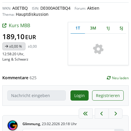
A0ETBQ
DE000A0ETBQ4
Aktien
WKN:
ISIN:
Forum:
Hauptdiskussion
Thema:
Kurs MBB
1T
3M
1J
5J
189,10
EUR
±0,00 %
±0,00
12:58:20 Uhr
,
Lang & Schwarz
Kommentare
625
Neu laden
Login
Registrieren
Glimmung
,
23.02.2026 20:18 Uhr