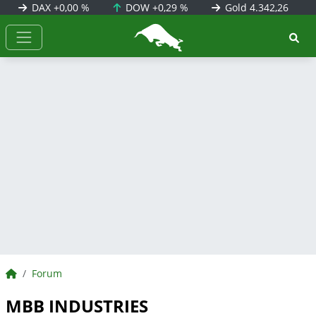
DAX
+0,00 %
DOW
+0,29 %
Gold
4.342,26
BörsenNEWS.de
BörsenNEWS.de
Forum
MBB INDUSTRIES