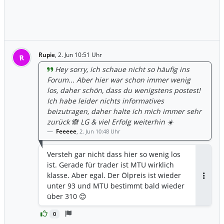
Rupie
,
2. Jun 10:51 Uhr
R
Hey sorry, ich schaue nicht so häufig ins
Forum... Aber hier war schon immer wenig
los, daher schön, dass du wenigstens postest!
Ich habe leider nichts informatives
beizutragen, daher halte ich mich immer sehr
zurück 🙈 LG & viel Erfolg weiterhin ☀️
Feeeee
,
2. Jun 10:48 Uhr
Versteh gar nicht dass hier so wenig los
ist. Gerade für trader ist MTU wirklich
klasse. Aber egal. Der Ölpreis ist wieder
Antwor
unter 93 und MTU bestimmt bald wieder
über 310 😊
0