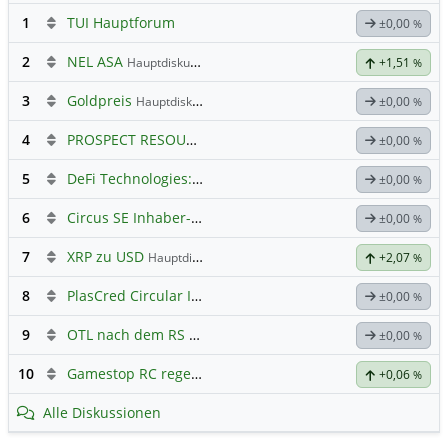
1
TUI Hauptforum
±0,00
%
2
NEL ASA
Hauptdiskussion
+1,51
%
3
Goldpreis
Hauptdiskussion
±0,00
%
4
PROSPECT RESOURCES LTD
Hauptdiskussion
±0,00
%
5
DeFi Technologies: Eine Perle?
±0,00
%
6
Circus SE Inhaber-Akt
Hauptdiskussion
±0,00
%
7
XRP zu USD
Hauptdiskussion
+2,07
%
8
PlasCred Circular Innovations
±0,00
%
9
OTL nach dem RS 1:20
±0,00
%
10
Gamestop RC regelt ✌️
+0,06
%
Alle Diskussionen