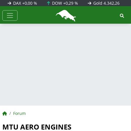
DAX
+0,00 %
DOW
+0,29 %
Gold
4.342,26
BörsenNEWS.de
BörsenNEWS.de
Forum
MTU AERO ENGINES