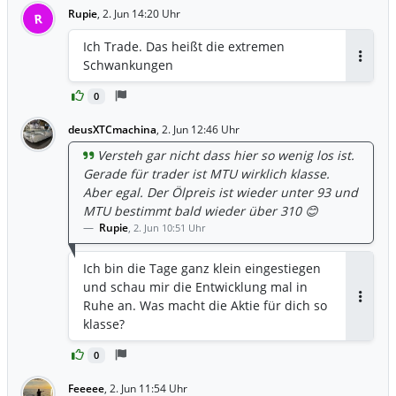
Rupie
,
2. Jun 14:20 Uhr
R
Ich Trade. Das heißt die extremen
Schwankungen
Antwor
0
deusXTCmachina
,
2. Jun 12:46 Uhr
Versteh gar nicht dass hier so wenig los ist.
Gerade für trader ist MTU wirklich klasse.
Aber egal. Der Ölpreis ist wieder unter 93 und
MTU bestimmt bald wieder über 310 😊
Rupie
,
2. Jun 10:51 Uhr
Ich bin die Tage ganz klein eingestiegen
und schau mir die Entwicklung mal in
Ruhe an. Was macht die Aktie für dich so
Antwor
klasse?
0
Feeeee
,
2. Jun 11:54 Uhr