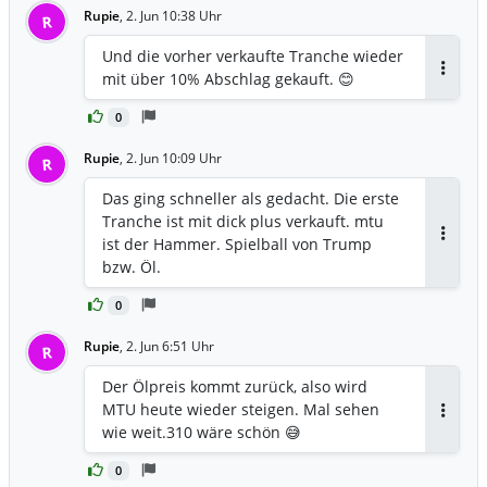
Rupie
,
2. Jun 10:38 Uhr
R
Und die vorher verkaufte Tranche wieder
mit über 10% Abschlag gekauft. 😊
Antwor
0
Rupie
,
2. Jun 10:09 Uhr
R
Das ging schneller als gedacht. Die erste
Tranche ist mit dick plus verkauft. mtu
ist der Hammer. Spielball von Trump
Antwor
bzw. Öl.
0
Rupie
,
2. Jun 6:51 Uhr
R
Der Ölpreis kommt zurück, also wird
MTU heute wieder steigen. Mal sehen
Antwor
wie weit.310 wäre schön 😅
0