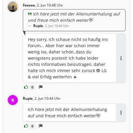
Feeeee
,
2. Jun 10:48 Uhr
Ich höre jetzt mit der Alleinunterhalung auf
und freue mich einfach weiter👋
Rupie
,
2. Jun 10:44 Uhr
Hey sorry, ich schaue nicht so häufig ins
Forum... Aber hier war schon immer
wenig los, daher schön, dass du
wenigstens postest! Ich habe leider
Antwor
nichts informatives beizutragen, daher
halte ich mich immer sehr zurück 🙈 LG
& viel Erfolg weiterhin ☀️
0
Rupie
,
2. Jun 10:44 Uhr
R
Ich höre jetzt mit der Alleinunterhalung
auf und freue mich einfach weiter👋
Antwor
0