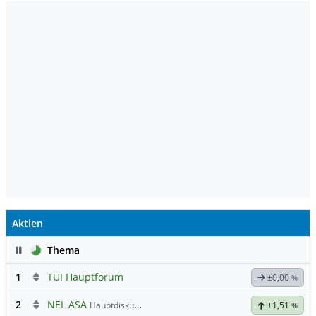
Aktien
Pause
Thema
1
TUI Hauptforum
±0,00
%
2
NEL ASA
Hauptdiskussion
+1,51
%