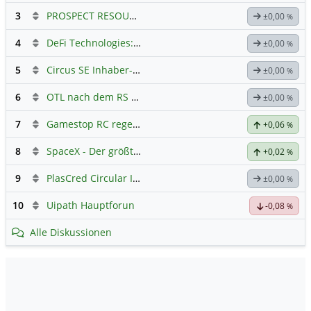
3
PROSPECT RESOURCES LTD
Hauptdiskussion
±0,00
%
4
DeFi Technologies: Eine Perle?
±0,00
%
5
Circus SE Inhaber-Akt
Hauptdiskussion
±0,00
%
6
OTL nach dem RS 1:20
±0,00
%
7
Gamestop RC regelt ✌️
+0,06
%
8
SpaceX - Der größte IPO der Geschichte
+0,02
%
9
PlasCred Circular Innovations
±0,00
%
10
Uipath Hauptforun
-0,08
%
Alle Diskussionen