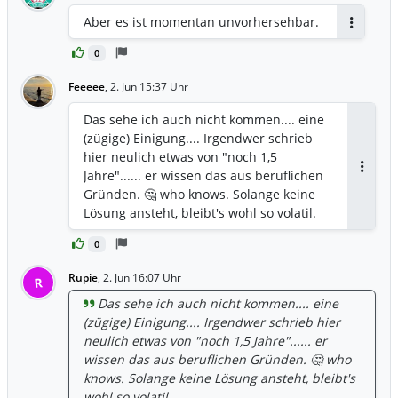
Aber es ist momentan unvorhersehbar.
Antworte
0
Feeeee
,
2. Jun 15:37 Uhr
Das sehe ich auch nicht kommen.... eine
(zügige) Einigung.... Irgendwer schrieb
hier neulich etwas von "noch 1,5
Jahre"...... er wissen das aus beruflichen
Antwor
Gründen. 🤔 who knows. Solange keine
Lösung ansteht, bleibt's wohl so volatil.
0
Rupie
,
2. Jun 16:07 Uhr
R
Das sehe ich auch nicht kommen.... eine
(zügige) Einigung.... Irgendwer schrieb hier
neulich etwas von "noch 1,5 Jahre"...... er
wissen das aus beruflichen Gründen. 🤔 who
knows. Solange keine Lösung ansteht, bleibt's
wohl so volatil.