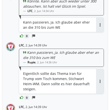
Könnte. Kann aber auch wieder unter 300
abtauchen. Ist halt viel Glück im Spiel.
LFC
,
2. Jun 14:34 Uhr
Kann passieren, ja. Ich glaube aber eher
an die 310 bis zum WE
Antwor
0
LFC
,
2. Jun 14:39 Uhr
Kann passieren, ja. Ich glaube aber eher an
die 310 bis zum WE
Rupie
,
2. Jun 14:36 Uhr
Eigentlich sollte das Thema Iran für
Trump vom Tisch kommen, Stichwort
Heim-WM. Dann sollte es hier dauerhaft
Antwor
steigen.
0
LFC
,
2. Jun 14:39 Uhr