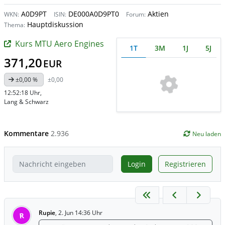
A0D9PT
DE000A0D9PT0
Aktien
WKN:
ISIN:
Forum:
Hauptdiskussion
Thema:
Kurs MTU Aero Engines
1T
3M
1J
5J
371,20
EUR
±0,00 %
±0,00
12:52:18 Uhr
,
Lang & Schwarz
Kommentare
2.936
Neu laden
Login
Registrieren
Rupie
,
2. Jun 14:36 Uhr
R