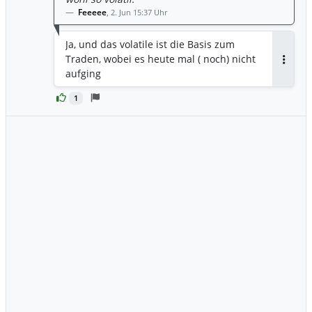
Feeeee
,
2. Jun 15:37 Uhr
Ja, und das volatile ist die Basis zum
Traden, wobei es heute mal ( noch) nicht
Antwor
aufging
1