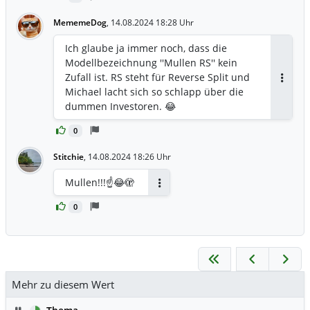
MememeDog
,
14.08.2024 18:28 Uhr
Ich glaube ja immer noch, dass die
Modellbezeichnung ''Mullen RS'' kein
Zufall ist. RS steht für Reverse Split und
Antwor
Michael lacht sich so schlapp über die
dummen Investoren. 😂
0
Stitchie
,
14.08.2024 18:26 Uhr
Mullen!!!☝️😂🫣
Antworten
0
Mehr zu diesem Wert
Pause