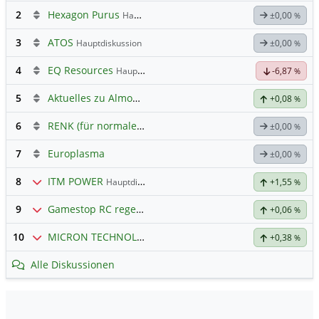
2
Hexagon Purus
Hauptdiskussion
±0,00
%
3
ATOS
Hauptdiskussion
±0,00
%
4
EQ Resources
Hauptdiskussion
-6,87
%
5
Aktuelles zu Almonty Industries
+0,08
%
6
RENK (für normale, sachliche Kommunikation!)
±0,00
%
7
Europlasma
±0,00
%
8
ITM POWER
Hauptdiskussion
+1,55
%
9
Gamestop RC regelt ✌️
+0,06
%
10
MICRON TECHNOLOGY
Hauptdiskussion
+0,38
%
Alle Diskussionen