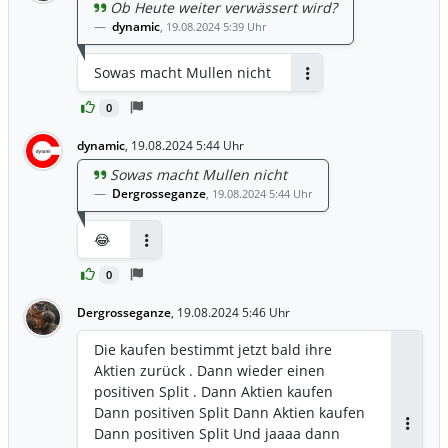
Ob Heute weiter verwässert wird?
dynamic
,
19.08.2024 5:39 Uhr
Sowas macht Mullen nicht
Antworten
0
dynamic
,
19.08.2024 5:44 Uhr
Sowas macht Mullen nicht
Dergrosseganze
,
19.08.2024 5:44 Uhr
😂
Antworten
0
Dergrosseganze
,
19.08.2024 5:46 Uhr
Die kaufen bestimmt jetzt bald ihre
Aktien zurück . Dann wieder einen
positiven Split . Dann Aktien kaufen
Dann positiven Split Dann Aktien kaufen
Dann positiven Split Und jaaaa dann
Antwor