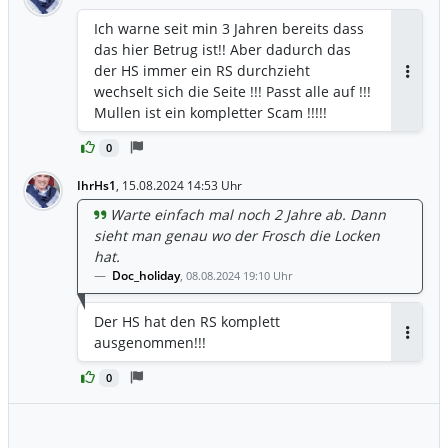
Ich warne seit min 3 Jahren bereits dass
das hier Betrug ist!! Aber dadurch das
der HS immer ein RS durchzieht
Antwor
wechselt sich die Seite !!! Passt alle auf !!!
Mullen ist ein kompletter Scam !!!!!
0
IhrHs1
,
15.08.2024 14:53 Uhr
Warte einfach mal noch 2 Jahre ab. Dann
sieht man genau wo der Frosch die Locken
hat.
Doc_holiday
,
08.08.2024 19:10 Uhr
Der HS hat den RS komplett
ausgenommen!!!
Antwor
0