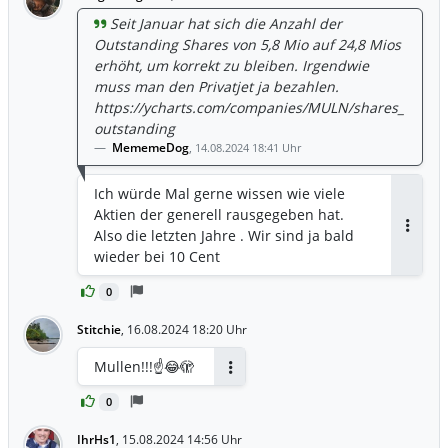
Seit Januar hat sich die Anzahl der
Outstanding Shares von 5,8 Mio auf 24,8 Mios
erhöht, um korrekt zu bleiben. Irgendwie
muss man den Privatjet ja bezahlen.
https://ycharts.com/companies/MULN/shares_
outstanding
MememeDog
,
14.08.2024 18:41 Uhr
Ich würde Mal gerne wissen wie viele
Aktien der generell rausgegeben hat.
Also die letzten Jahre . Wir sind ja bald
Antwor
wieder bei 10 Cent
0
Stitchie
,
16.08.2024 18:20 Uhr
Mullen!!!☝️😂🫣
Antworten
0
IhrHs1
,
15.08.2024 14:56 Uhr