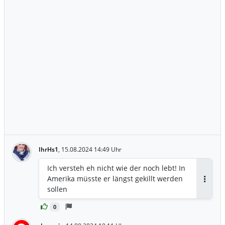
IhrHs1
,
15.08.2024 14:49 Uhr
Ich versteh eh nicht wie der noch lebt! In
Amerika müsste er längst gekillt werden
Antwor
sollen
0