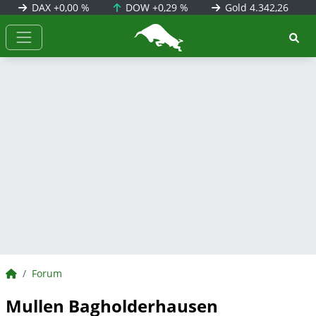
DAX
+0,00 %
DOW
+0,29 %
Gold
4.342,26
BörsenNEWS.de
BörsenNEWS.de
Forum
Mullen Bagholderhausen