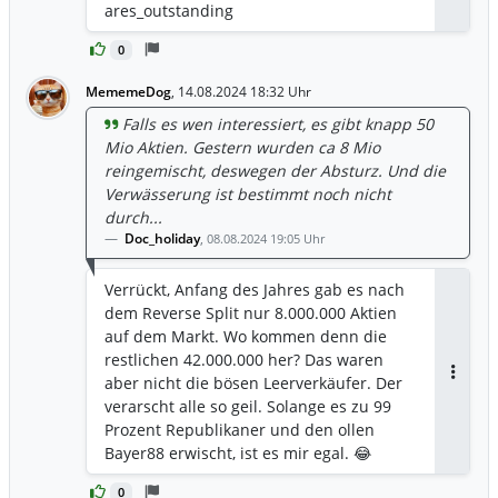
ares_outstanding
0
MememeDog
,
14.08.2024 18:32 Uhr
Falls es wen interessiert, es gibt knapp 50
Mio Aktien. Gestern wurden ca 8 Mio
reingemischt, deswegen der Absturz. Und die
Verwässerung ist bestimmt noch nicht
durch...
Doc_holiday
,
08.08.2024 19:05 Uhr
Verrückt, Anfang des Jahres gab es nach
dem Reverse Split nur 8.000.000 Aktien
auf dem Markt. Wo kommen denn die
restlichen 42.000.000 her? Das waren
aber nicht die bösen Leerverkäufer. Der
Antwor
verarscht alle so geil. Solange es zu 99
Prozent Republikaner und den ollen
Bayer88 erwischt, ist es mir egal. 😂
0