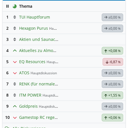
Pause
Thema
1
TUI Hauptforum
±0,00
%
2
Hexagon Purus
Hauptdiskussion
±0,00
%
3
Aktien und Saunaclub alla Luci
4
Aktuelles zu Almonty Industries
+0,08
%
5
EQ Resources
Hauptdiskussion
-6,87
%
6
ATOS
Hauptdiskussion
±0,00
%
7
RENK (für normale, sachliche Kommunikation!)
±0,00
%
8
ITM POWER
Hauptdiskussion
+1,55
%
9
Goldpreis
Hauptdiskussion
±0,00
%
10
Gamestop RC regelt ✌️
+0,06
%