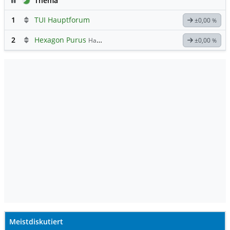
Thema
1
TUI Hauptforum
±0,00
%
2
Hexagon Purus
Hauptdiskussion
±0,00
%
Meistdiskutiert