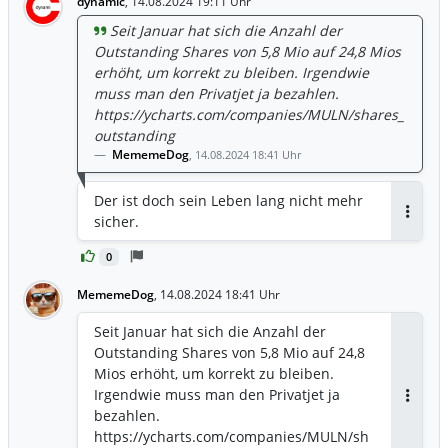
dynamic
,
14.08.2024 19:11 Uhr
Seit Januar hat sich die Anzahl der
Outstanding Shares von 5,8 Mio auf 24,8 Mios
erhöht, um korrekt zu bleiben. Irgendwie
muss man den Privatjet ja bezahlen.
https://ycharts.com/companies/MULN/shares_
outstanding
MememeDog
,
14.08.2024 18:41 Uhr
Der ist doch sein Leben lang nicht mehr
sicher.
Antwor
0
MememeDog
,
14.08.2024 18:41 Uhr
Seit Januar hat sich die Anzahl der
Outstanding Shares von 5,8 Mio auf 24,8
Mios erhöht, um korrekt zu bleiben.
Irgendwie muss man den Privatjet ja
Antwor
bezahlen.
https://ycharts.com/companies/MULN/sh