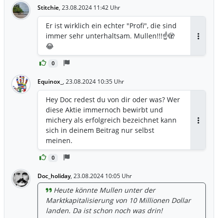
Stitchie
,
23.08.2024 11:42 Uhr
Er ist wirklich ein echter "Profi", die sind
immer sehr unterhaltsam. Mullen!!!☝️🫣
Antwor
😂
0
Equinox_
,
23.08.2024 10:35 Uhr
Hey Doc redest du von dir oder was? Wer
diese Aktie immernoch bewirbt und
michery als erfolgreich bezeichnet kann
Antwor
sich in deinem Beitrag nur selbst
meinen.
0
Doc_holiday
,
23.08.2024 10:05 Uhr
Heute könnte Mullen unter der
Marktkapitalisierung von 10 Millionen Dollar
landen. Da ist schon noch was drin!