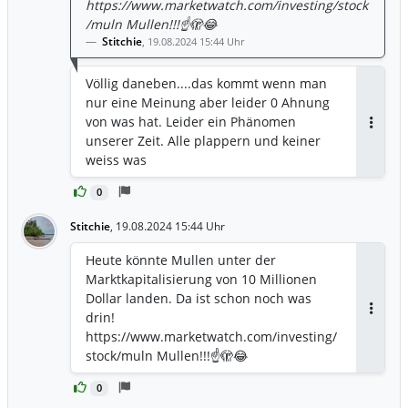
https://www.marketwatch.com/investing/stock
/muln Mullen!!!☝️🫣😂
Stitchie
,
19.08.2024 15:44 Uhr
Völlig daneben....das kommt wenn man
nur eine Meinung aber leider 0 Ahnung
von was hat. Leider ein Phänomen
Antwor
unserer Zeit. Alle plappern und keiner
weiss was
0
Stitchie
,
19.08.2024 15:44 Uhr
Heute könnte Mullen unter der
Marktkapitalisierung von 10 Millionen
Dollar landen. Da ist schon noch was
drin!
Antwor
https://www.marketwatch.com/investing/
stock/muln Mullen!!!☝️🫣😂
0