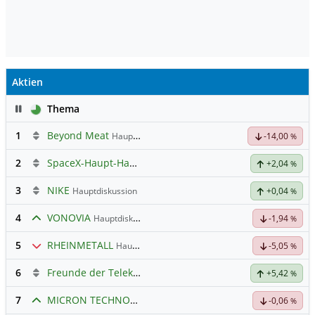
Aktien
Pause
Thema
1
Beyond Meat
Hauptdiskussion
-14,00
%
2
SpaceX-Haupt-Hauptforum
+2,04
%
3
NIKE
Hauptdiskussion
+0,04
%
4
VONOVIA
Hauptdiskussion
-1,94
%
5
RHEINMETALL
Hauptdiskussion
-5,05
%
6
Freunde der Telekom
+5,42
%
7
MICRON TECHNOLOGY
Hauptdiskussion
-0,06
%