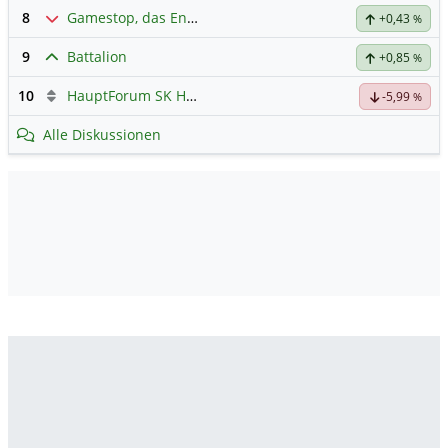
8
Gamestop, das Ende naht
+0,43
%
9
Battalion
+0,85
%
10
HauptForum SK HYNIC
-5,99
%
Alle Diskussionen