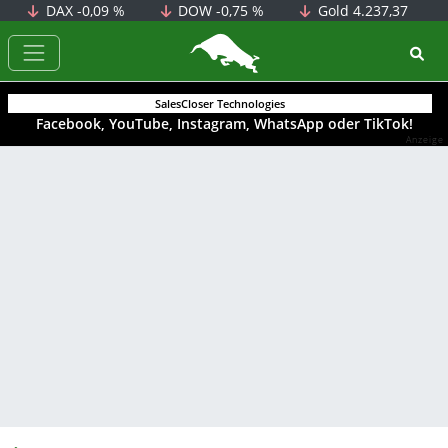
DAX
-0,09 %
DOW
-0,75 %
Gold
4.237,37
BörsenNEWS.de
SalesCloser Technologies
Facebook, YouTube, Instagram, WhatsApp oder TikTok!
Anzeige