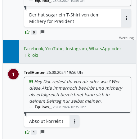
Equinox_
,
23.08.2024 10:35 Uhr
Der hat sogar ein T-Shirt von dem
Michery for Präsident
Antwor
0
Werbung
Facebook, YouTube, Instagram, WhatsApp oder
TikTok!
TrollHunter
,
26.08.2024 19:56 Uhr
T
Hey Doc redest du von dir oder was? Wer
diese Aktie immernoch bewirbt und michery
als erfolgreich bezeichnet kann sich in
deinem Beitrag nur selbst meinen.
Equinox_
,
23.08.2024 10:35 Uhr
Absolut korrekt !
Antworten
1