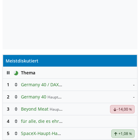
Meistdiskutiert
Pause
Thema
1
Germany 40 / DAX Prognose
-
2
Germany 40
-
Hauptdiskussion
3
Beyond Meat
Hauptdiskussion
-14,00
%
4
für alle, die es ehrlich meinen beim Traden.
5
SpaceX-Haupt-Hauptforum
+1,08
%