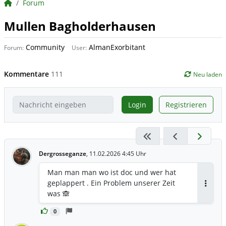
BörsenNEWS.de
Forum
Mullen Bagholderhausen
Community
AlmanExorbitant
Forum:
User:
Kommentare
111
Neu laden
Login
Registrieren
Dergrosseganze
,
11.02.2026 4:45 Uhr
Man man man wo ist doc und wer hat
geplappert . Ein Problem unserer Zeit
Antwor
was 🙈
0