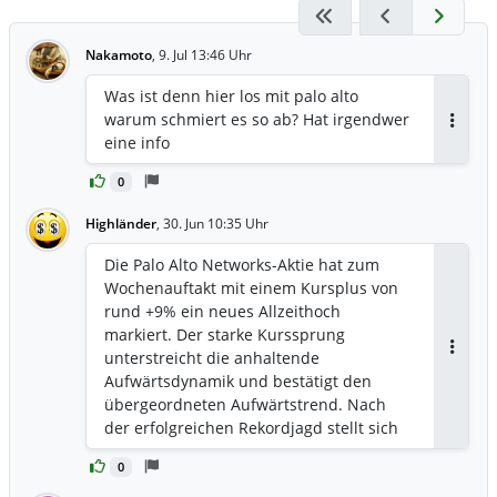
Nakamoto
,
9. Jul 13:46 Uhr
Was ist denn hier los mit palo alto
warum schmiert es so ab? Hat irgendwer
Antwor
eine info
0
Highländer
,
30. Jun 10:35 Uhr
Die Palo Alto Networks-Aktie hat zum
Wochenauftakt mit einem Kursplus von
rund +9% ein neues Allzeithoch
markiert. Der starke Kurssprung
unterstreicht die anhaltende
Antwor
Aufwärtsdynamik und bestätigt den
übergeordneten Aufwärtstrend. Nach
der erfolgreichen Rekordjagd stellt sich
nun die Frage, ob die Rallye weiter an
0
Fahrt gewinnt oder ob zunächst