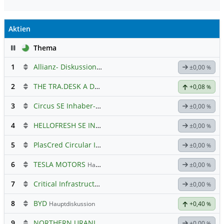
Aktien
Pause
Thema
1
Allianz- Diskussion mit derminator
±0,00
%
2
THE TRA.DESK A DL-,000001
Hauptdiskussion
+0,08
%
3
Circus SE Inhaber-Akt
Hauptdiskussion
±0,00
%
4
HELLOFRESH SE INH O.N.
Hauptdiskussion
±0,00
%
5
PlasCred Circular Innovations
±0,00
%
6
TESLA MOTORS
Hauptdiskussion
±0,00
%
7
Critical Infrastructure Technologies
Hauptdiskussion
±0,00
%
8
BYD
Hauptdiskussion
+0,40
%
9
NORTHERN URANIUM
Hauptdiskussion
±0,00
%