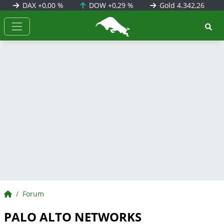
DAX
+0,00 %
DOW
+0,29 %
Gold
4.342,26
BörsenNEWS.de
BörsenNEWS.de
Forum
PALO ALTO NETWORKS