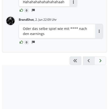
Hahahahahahahahahaah
Antworten
0
BrandShot
,
2. Jun 22:09 Uhr
Oder das selbe spiel wie mit **** nach
den earnings
Antwor
0