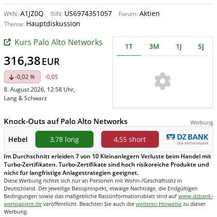
A1JZ0Q
US6974351057
Aktien
WKN:
ISIN:
Forum:
Hauptdiskussion
Thema:
Kurs Palo Alto Networks
1T
3M
1J
5J
316,38
EUR
-0,02 %
-0,05
8. August 2026, 12:58 Uhr
,
Lang & Schwarz
Knock-Outs auf Palo Alto Networks
Werbung
Hebel
3,78 long
4,55 short
Im Durchschnitt erleiden 7 von 10 Kleinanlegern Verluste beim Handel mit
Turbo-Zertifikaten. Turbo-Zertifikate sind hoch risikoreiche Produkte und
nicht für langfristige Anlagestrategien geeignet.
Diese Werbung richtet sich nur an Personen mit Wohn-/Geschäftssitz in
Deutschland. Der jeweilige Basisprospekt, etwaige Nachträge, die Endgültigen
Bedingungen sowie das maßgebliche Basisinformationsblatt sind auf
www.dzbank-
wertpapiere.de
veröffentlicht. Beachten Sie auch die
weiteren Hinweise
zu dieser
Werbung.