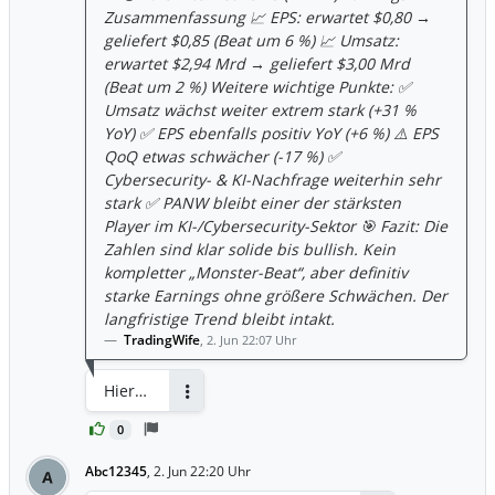
Zusammenfassung 📈 EPS: erwartet $0,80 →
geliefert $0,85 (Beat um 6 %) 📈 Umsatz:
erwartet $2,94 Mrd → geliefert $3,00 Mrd
(Beat um 2 %) Weitere wichtige Punkte: ✅
Umsatz wächst weiter extrem stark (+31 %
YoY) ✅ EPS ebenfalls positiv YoY (+6 %) ⚠️ EPS
QoQ etwas schwächer (-17 %) ✅
Cybersecurity- & KI-Nachfrage weiterhin sehr
stark ✅ PANW bleibt einer der stärksten
Player im KI-/Cybersecurity-Sektor 🎯 Fazit: Die
Zahlen sind klar solide bis bullish. Kein
kompletter „Monster-Beat“, aber definitiv
starke Earnings ohne größere Schwächen. Der
langfristige Trend bleibt intakt.
TradingWife
,
2. Jun 22:07 Uhr
Hier…
Antworten
0
Abc12345
,
2. Jun 22:20 Uhr
A