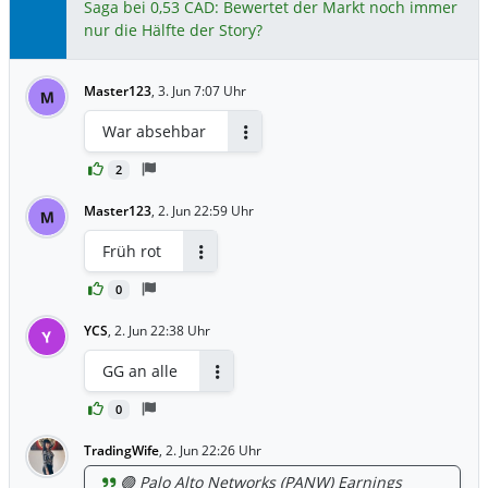
Saga bei 0,53 CAD: Bewertet der Markt noch immer
nur die Hälfte der Story?
Master123
,
3. Jun 7:07 Uhr
M
War absehbar
Antworten
2
Master123
,
2. Jun 22:59 Uhr
M
Früh rot
Antworten
0
YCS
,
2. Jun 22:38 Uhr
Y
GG an alle
Antworten
0
TradingWife
,
2. Jun 22:26 Uhr
🟢 Palo Alto Networks (PANW) Earnings