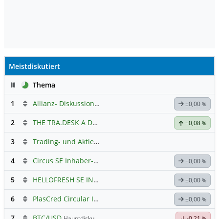
Meistdiskutiert
Pause
Thema
1
Allianz- Diskussion mit derminator
±0,00
%
2
THE TRA.DESK A DL-,000001
Hauptdiskussion
+0,08
%
3
Trading- und Aktien-Chat
4
Circus SE Inhaber-Akt
Hauptdiskussion
±0,00
%
5
HELLOFRESH SE INH O.N.
Hauptdiskussion
±0,00
%
6
PlasCred Circular Innovations
±0,00
%
7
BTC/USD
Hauptdiskussion
-0,21
%