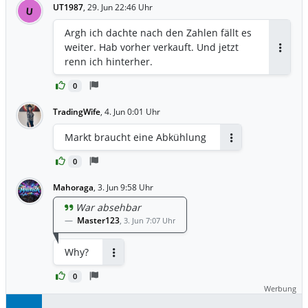
Gewinnmitnahmen einsetzen.
UT1987
,
29. Jun 22:46 Uhr
U
Entscheidend wird sein, ob die Aktie das
Ausbruchsniveau nachhaltig verteidigen
Argh ich dachte nach den Zahlen fällt es
kann. Wie es für den Kurs der Aktie
weiter. Hab vorher verkauft. Und jetzt
weitergehen könnte, zeigt die folgende
Antwor
renn ich hinterher.
Chartanalyse.
https://www.finanznachrichten.de/nachri
0
chten-2026-06/68898273-palo-alto-
TradingWife
,
4. Jun 0:01 Uhr
networks-aktie-mit-9-zum-neuen-
allzeithoch-486.htm
Markt braucht eine Abkühlung
Antworten
0
Mahoraga
,
3. Jun 9:58 Uhr
War absehbar
Master123
,
3. Jun 7:07 Uhr
Why?
Antworten
0
Werbung