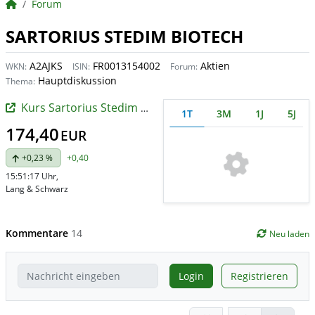
BörsenNEWS.de
Forum
SARTORIUS STEDIM BIOTECH
A2AJKS
FR0013154002
Aktien
WKN:
ISIN:
Forum:
Hauptdiskussion
Thema:
Kurs Sartorius Stedim Biotech
1T
3M
1J
5J
174,40
EUR
+0,23 %
+0,40
15:51:17 Uhr
,
Lang & Schwarz
Kommentare
14
Neu laden
Login
Registrieren