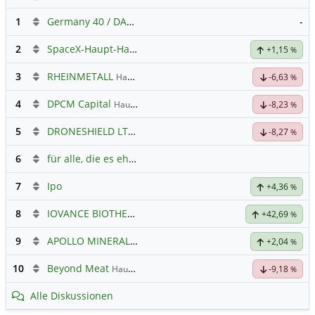
1
Germany 40 / DAX Prognose
-
2
SpaceX-Haupt-Hauptforum
+1,15
%
3
RHEINMETALL
Hauptdiskussion
-6,63
%
4
DPCM Capital
Hauptdiskussion
-8,23
%
5
DRONESHIELD LTD
Hauptdiskussion
-8,27
%
6
für alle, die es ehrlich meinen beim Traden.
7
Ipo
+4,36
%
8
IOVANCE BIOTHERAP.DL-,001
Hauptdiskussion
+42,69
%
9
APOLLO MINERALS
Hauptdiskussion
+2,04
%
10
Beyond Meat
Hauptdiskussion
-9,18
%
Alle Diskussionen