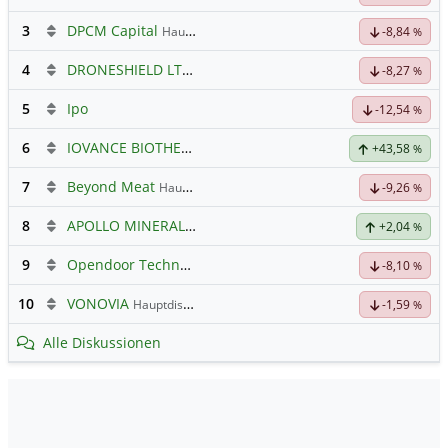
3
DPCM Capital
Hauptdiskussion
-8,84
%
4
DRONESHIELD LTD
Hauptdiskussion
-8,27
%
5
Ipo
-12,54
%
6
IOVANCE BIOTHERAP.DL-,001
Hauptdiskussion
+43,58
%
7
Beyond Meat
Hauptdiskussion
-9,26
%
8
APOLLO MINERALS
Hauptdiskussion
+2,04
%
9
Opendoor Technologies
Hauptdiskussion
-8,10
%
10
VONOVIA
Hauptdiskussion
-1,59
%
Alle Diskussionen