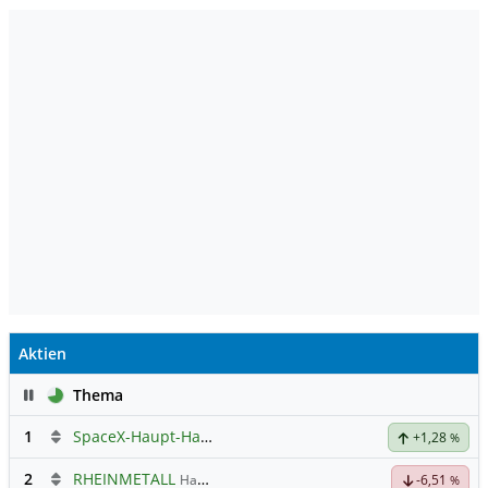
Aktien
Pause
Thema
1
SpaceX-Haupt-Hauptforum
+1,28
%
2
RHEINMETALL
Hauptdiskussion
-6,51
%