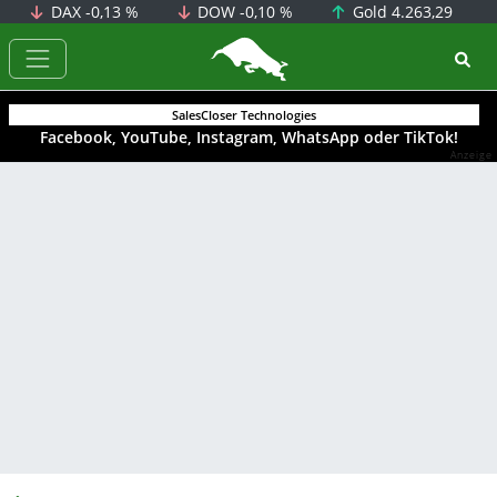
DAX
-0,13 %
DOW
-0,10 %
Gold
4.263,29
BörsenNEWS.de
SalesCloser Technologies
Facebook, YouTube, Instagram, WhatsApp oder TikTok!
Anzeige