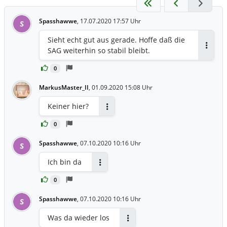
Spasshawwe
,
17.07.2020 17:57 Uhr
S
Sieht echt gut aus gerade. Hoffe daß die
SAG weiterhin so stabil bleibt.
Antwor
0
MarkusMaster_II
,
01.09.2020 15:08 Uhr
Keiner hier?
Antworten
0
Spasshawwe
,
07.10.2020 10:16 Uhr
S
Ich bin da
Antworten
0
Spasshawwe
,
07.10.2020 10:16 Uhr
S
Was da wieder los
Antworten